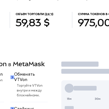
ОБЪЕМ ТОРГОВЛИ
(24 Ч)
СУММА ТОКЕНОВ В
59,83 $
975,0
Von в MetaMask
Торговать
on
Обменять
VTVon
on
Торгуйте VTVon
внутри и между
блокчейнами.
15м
30м
Стейкинг