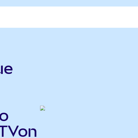
ue
o
VTVon