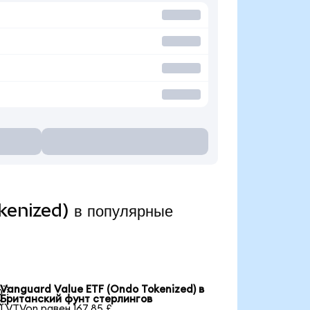
kenized) в популярные
Vanguard Value ETF (Ondo Tokenized) в

Британский фунт стерлингов
1 VTVon равен 167,85 £