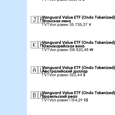
Vanguard Value ETF (Ondo Tokenized)
🇯🇵
Японская иена
1 VTVon равен 35 735,37 ¥
Vanguard Value ETF (Ondo Tokenized)
🇰🇷
Южнокорейская вона
1 VTVon равен 318 820,48 ₩
Vanguard Value ETF (Ondo Tokenized)
🇦🇺
Австралийский доллар
1 VTVon равен 320,44 $
Vanguard Value ETF (Ondo Tokenized)
🇧🇷
Бразильский реал
1 VTVon равен 1 154,29 R$