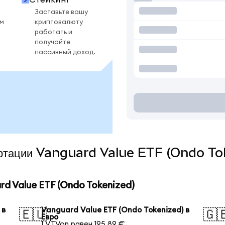
Заставьте вашу
ом
криптовалюту
работать и
получайте
пассивный доход.
вертации Vanguard Value ETF (Ondo To
d Value ETF (Ondo Tokenized)
 в
Vanguard Value ETF (Ondo Tokenized) в
🇪🇺
🇬
Евро
1 VTVon равен 195,89 €