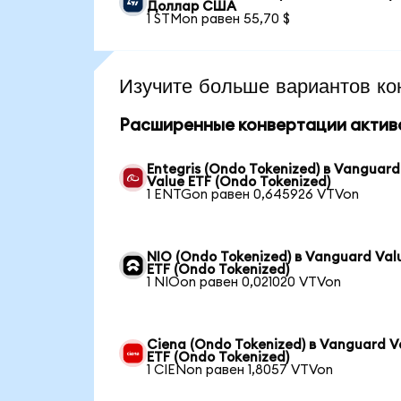
Доллар США
1 STMon равен 55,70 $
Изучите больше вариантов ко
Расширенные конвертации актив
Entegris (Ondo Tokenized) в Vanguard
Value ETF (Ondo Tokenized)
1 ENTGon равен 0,645926 VTVon
NIO (Ondo Tokenized) в Vanguard Val
ETF (Ondo Tokenized)
1 NIOon равен 0,021020 VTVon
Ciena (Ondo Tokenized) в Vanguard V
ETF (Ondo Tokenized)
1 CIENon равен 1,8057 VTVon