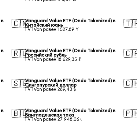
 в
Vanguard Value ETF (Ondo Tokenized) в
🇨🇳
🇹
Китайский юань
1 VTVon равен 1 527,89 ¥
 в
Vanguard Value ETF (Ondo Tokenized) в
🇷🇺
🇨
Российский рубль
1 VTVon равен 18 629,35 ₽
 в
Vanguard Value ETF (Ondo Tokenized) в
🇸🇬
🇨
Сингапурский доллар
1 VTVon равен 289,43 $
 в
Vanguard Value ETF (Ondo Tokenized) в
🇧🇩
🇵
Бангладешская така
1 VTVon равен 27 948,06 ৳