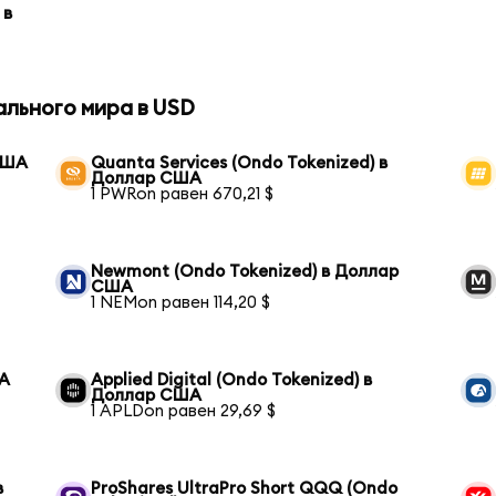
 в
ального мира в USD
 США
Quanta Services (Ondo Tokenized) в
Доллар США
1 PWRon равен 670,21 $
Newmont (Ondo Tokenized) в Доллар
США
1 NEMon равен 114,20 $
ША
Applied Digital (Ondo Tokenized) в
Доллар США
1 APLDon равен 29,69 $
в
ProShares UltraPro Short QQQ (Ondo