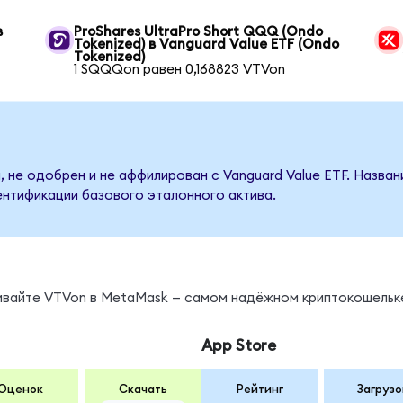
в
ProShares UltraPro Short QQQ (Ondo
Tokenized) в Vanguard Value ETF (Ondo
Tokenized)
1 SQQQon равен 0,168823 VTVon
, не одобрен и не аффилирован с Vanguard Value ETF. Назва
ентификации базового эталонного актива.
нивайте VTVon в MetaMask — самом надёжном криптокошельк
App Store
Оценок
Скачать
Рейтинг
Загрузо