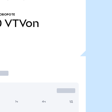
 ОБОРОТЕ
0
VTVon
1ч
4ч
1Д