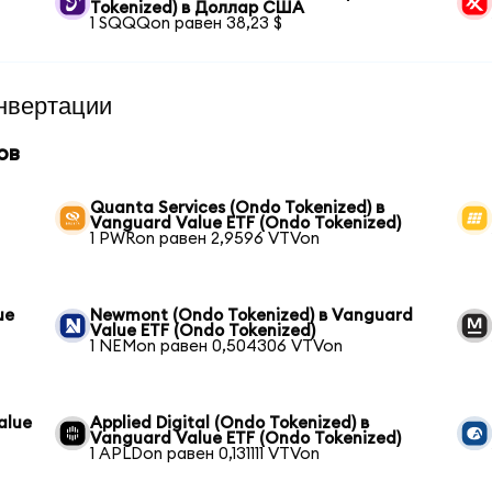
Tokenized) в Доллар США
1 SQQQon равен 38,23 $
нвертации
ов
Quanta Services (Ondo Tokenized) в
Vanguard Value ETF (Ondo Tokenized)
1 PWRon равен 2,9596 VTVon
ue
Newmont (Ondo Tokenized) в Vanguard
Value ETF (Ondo Tokenized)
1 NEMon равен 0,504306 VTVon
alue
Applied Digital (Ondo Tokenized) в
Vanguard Value ETF (Ondo Tokenized)
1 APLDon равен 0,131111 VTVon