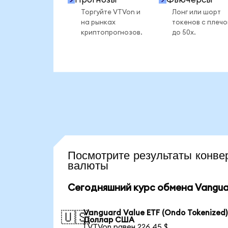
Торгуйте VTVon и
Лонг или шорт
на рынках
токенов с плеч
криптопрогнозов.
до 50x.
Посмотрите результаты кон
валюты
Сегодняшний курс обмена Vanguar
Vanguard Value ETF (Ondo Tokenized)
🇺🇸
Доллар США
1 VTVon равен 226,45 $