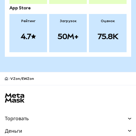
App Store
Рейтинг
Загрузок
Оценок
4.7
50M+
75.8K
VZon/EWZon
Нижний колонтитул сайта MetaMask
Торговать
Торговля
Деньги
Swaps