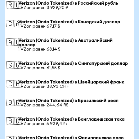
Verizon (Ondo Tokenized) в Российский рубль
🇷🇺
1 VZon равен 3 929,20 ₽
Verizon (Ondo Tokenized) в Канадский доллар
🇨🇦
1 VZon равен 67,17 $
Verizon (Ondo Tokenized) в Австралийский
🇦🇺
доллар
1 VZon равен 68,14 $
Verizon (Ondo Tokenized) в Сингапурский доллар
🇸🇬
1 VZon равен 61,55 $
Verizon (Ondo Tokenized) в Швейцарский франк
🇨🇭
1 VZon равен 38,93 CHF
Verizon (Ondo Tokenized) в Бразильский реал
🇧🇷
1 VZon равен 244,64 R$
Verizon (Ondo Tokenized) в Бангладешская така
🇧🇩
1 VZon равен 5 939,42 ৳
Verizon (Ondo Tokenized) в Филиппинское песо