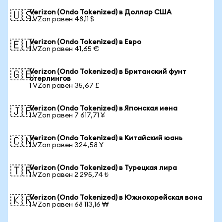
Verizon (Ondo Tokenized) в Доллар США
🇺🇸
1 VZon равен 48,11 $
Verizon (Ondo Tokenized) в Евро
🇪🇺
1 VZon равен 41,65 €
Verizon (Ondo Tokenized) в Британский фунт
🇬🇧
стерлингов
1 VZon равен 35,67 £
Verizon (Ondo Tokenized) в Японская иена
🇯🇵
1 VZon равен 7 617,71 ¥
Verizon (Ondo Tokenized) в Китайский юань
🇨🇳
1 VZon равен 324,58 ¥
Verizon (Ondo Tokenized) в Турецкая лира
🇹🇷
1 VZon равен 2 295,74 ₺
Verizon (Ondo Tokenized) в Южнокорейская вона
🇰🇷
1 VZon равен 68 113,16 ₩