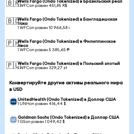
Wells Fargo (Ondo Tokenized) в Бразильский реал
🇧🇷
1 WFCon равен 451,85 R$
Wells Fargo (Ondo Tokenized) в Бангладешская
🇧🇩
така
1 WFCon равен 10 966,58 ৳
Wells Fargo (Ondo Tokenized) в Филиппинское
🇵🇭
песо
1 WFCon равен 5 385,65 ₱
Wells Fargo (Ondo Tokenized) в Польский злотый
🇵🇱
1 WFCon равен 329,27 zł
Конвертируйте другие активы реального мира
в USD
UnitedHealth (Ondo Tokenized) в Доллар США
1 UNHon равен 416,44 $
Goldman Sachs (Ondo Tokenized) в Доллар США
1 GSon равен 1 049,42 $