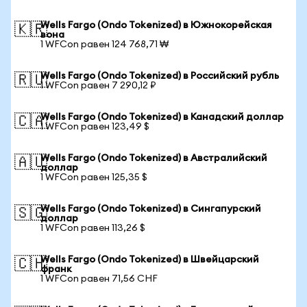
Wells Fargo (Ondo Tokenized) в Южнокорейская
🇰🇷
вона
1 WFCon равен 124 768,71 ₩
Wells Fargo (Ondo Tokenized) в Российский рубль
🇷🇺
1 WFCon равен 7 290,12 ₽
Wells Fargo (Ondo Tokenized) в Канадский доллар
🇨🇦
1 WFCon равен 123,49 $
Wells Fargo (Ondo Tokenized) в Австралийский
🇦🇺
доллар
1 WFCon равен 125,35 $
Wells Fargo (Ondo Tokenized) в Сингапурский
🇸🇬
доллар
1 WFCon равен 113,26 $
Wells Fargo (Ondo Tokenized) в Швейцарский
🇨🇭
франк
1 WFCon равен 71,56 CHF