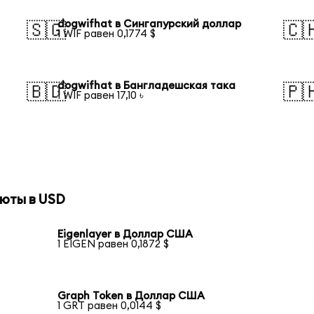
dogwifhat в Сингапурский доллар
🇸🇬
🇨
1 WIF равен 0,1774 $
dogwifhat в Бангладешская така
🇧🇩
🇵
1 WIF равен 17,10 ৳
юты в USD
Eigenlayer в Доллар США
1 EIGEN равен 0,1872 $
Graph Token в Доллар США
1 GRT равен 0,0144 $