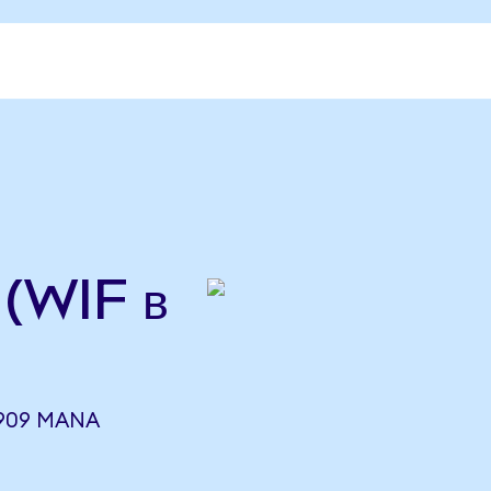
(WIF в
0909 MANA