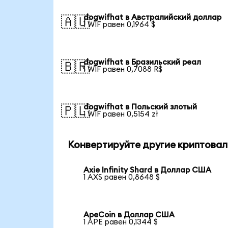
dogwifhat в Австралийский доллар
🇦🇺
1 WIF равен 0,1964 $
dogwifhat в Бразильский реал
🇧🇷
1 WIF равен 0,7088 R$
dogwifhat в Польский злотый
🇵🇱
1 WIF равен 0,5154 zł
Конвертируйте другие криптовал
Axie Infinity Shard в Доллар США
1 AXS равен 0,8648 $
ApeCoin в Доллар США
1 APE равен 0,1344 $