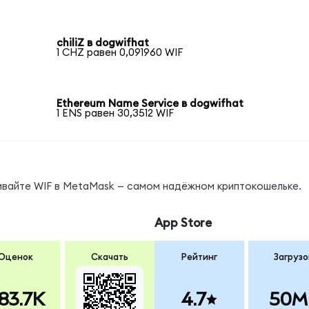
chiliZ в dogwifhat
1 CHZ равен 0,091960 WIF
Ethereum Name Service в dogwifhat
1 ENS равен 30,3512 WIF
ивайте WIF в MetaMask — самом надёжном криптокошельке.
App Store
Оценок
Скачать
Рейтинг
Загрузо
83.7K
4.7
50M