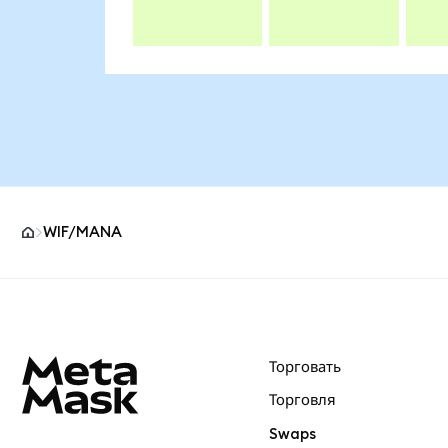
WIF/MANA
Нижний колонтитул сайта MetaMask
Торговать
Торговля
Swaps