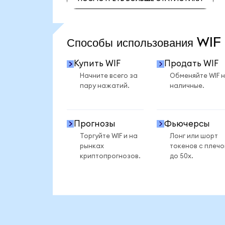
ПОСМОТРЕТЬ БОЛЬШЕ СТАТИСТИКИ
Способы использования WI
Купить WIF
Продать WIF
Начните всего за
Обменяйте WIF 
пару нажатий.
наличные.
Прогнозы
Фьючерсы
Торгуйте WIF и на
Лонг или шорт
рынках
токенов с плеч
криптопрогнозов.
до 50x.