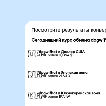
Посмотрите результаты конв
Сегодняшний курс обмена dogwif
dogwifhat в Доллар США
🇺🇸
1 WIF равен 0,1384 $
dogwifhat в Японская иена
🇯🇵
1 WIF равен 21,84 ¥
dogwifhat в Южнокорейская вона
🇰🇷
1 WIF равен 197,1 ₩