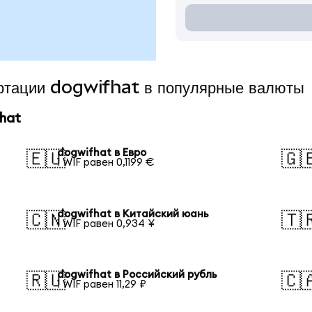
ертации dogwifhat в популярные валюты
hat
dogwifhat в Евро
🇪🇺
🇬
1 WIF равен 0,1199 €
dogwifhat в Китайский юань
🇨🇳
🇹
1 WIF равен 0,934 ¥
dogwifhat в Российский рубль
🇷🇺
🇨
1 WIF равен 11,29 ₽