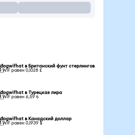
dogwifhat в Британский фунт стерлингов

1 WIF равен 0,1028 £
dogwifhat в Турецкая лира

1 WIF равен 6,59 ₺
dogwifhat в Канадский доллар

1 WIF равен 0,1939 $