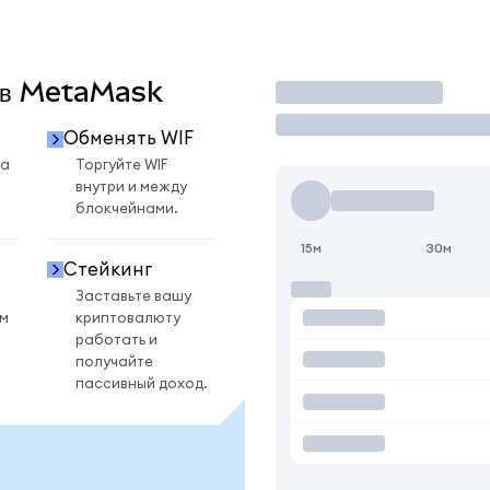
F в MetaMask
Торговать
Обменять WIF
на
Торгуйте WIF
внутри и между
блокчейнами.
15м
30м
Стейкинг
Заставьте вашу
ом
криптовалюту
работать и
получайте
пассивный доход.