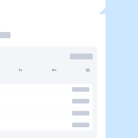
1ч
4ч
1Д