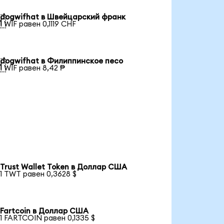
dogwifhat в Швейцарский франк

1 WIF равен 0,1119 CHF
dogwifhat в Филиппинское песо

1 WIF равен 8,42 ₱
Trust Wallet Token в Доллар США
1 TWT равен 0,3628 $
Fartcoin в Доллар США
1 FARTCOIN равен 0,1335 $