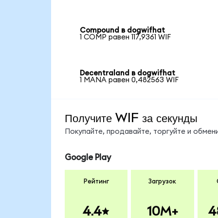
Compound в dogwifhat
1 COMP равен 117,9361 WIF
Decentraland в dogwifhat
1 MANA равен 0,482563 WIF
Получите WIF за секунды
Покупайте, продавайте, торгуйте и обмен
Google Play
Рейтинг
Загрузок
4.4
10M+
4