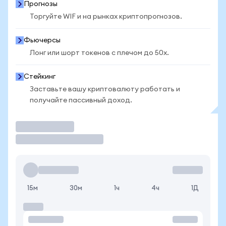
Прогнозы
Торгуйте WIF и на рынках криптопрогнозов.
Фьючерсы
Лонг или шорт токенов с плечом до 50x.
Стейкинг
Заставьте вашу криптовалюту работать и
получайте пассивный доход.
Торговать
15м
30м
1ч
4ч
1Д