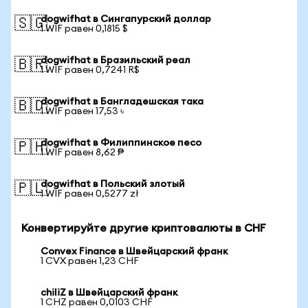
dogwifhat в Сингапурский доллар
🇸🇬
1 WIF равен 0,1815 $
dogwifhat в Бразильский реал
🇧🇷
1 WIF равен 0,7241 R$
dogwifhat в Бангладешская така
🇧🇩
1 WIF равен 17,53 ৳
dogwifhat в Филиппинское песо
🇵🇭
1 WIF равен 8,62 ₱
dogwifhat в Польский злотый
🇵🇱
1 WIF равен 0,5277 zł
Конвертируйте другие криптовалюты в CHF
Convex Finance в Швейцарский франк
1 CVX равен 1,23 CHF
chiliZ в Швейцарский франк
1 CHZ равен 0,0103 CHF