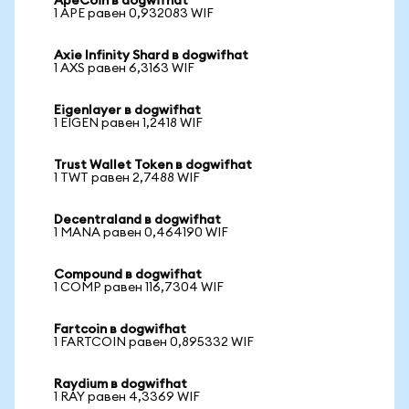
ApeCoin в dogwifhat
1 APE равен 0,932083 WIF
Axie Infinity Shard в dogwifhat
1 AXS равен 6,3163 WIF
Eigenlayer в dogwifhat
1 EIGEN равен 1,2418 WIF
Trust Wallet Token в dogwifhat
1 TWT равен 2,7488 WIF
Decentraland в dogwifhat
1 MANA равен 0,464190 WIF
Compound в dogwifhat
1 COMP равен 116,7304 WIF
Fartcoin в dogwifhat
1 FARTCOIN равен 0,895332 WIF
Raydium в dogwifhat
1 RAY равен 4,3369 WIF