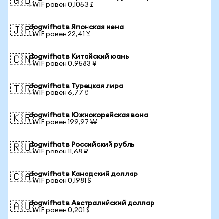
🇬🇧
1 WIF равен 0,1053 £
dogwifhat в Японская иена
🇯🇵
1 WIF равен 22,41 ¥
dogwifhat в Китайский юань
🇨🇳
1 WIF равен 0,9583 ¥
dogwifhat в Турецкая лира
🇹🇷
1 WIF равен 6,77 ₺
dogwifhat в Южнокорейская вона
🇰🇷
1 WIF равен 199,97 ₩
dogwifhat в Российский рубль
🇷🇺
1 WIF равен 11,68 ₽
dogwifhat в Канадский доллар
🇨🇦
1 WIF равен 0,1981 $
dogwifhat в Австралийский доллар
🇦🇺
1 WIF равен 0,201 $