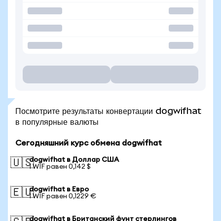
Посмотрите результаты конвертации dogwifhat
в популярные валюты
Сегодняшний курс обмена dogwifhat
dogwifhat в Доллар США
🇺🇸
1 WIF равен 0,142 $
dogwifhat в Евро
🇪🇺
1 WIF равен 0,1229 €
dogwifhat в Британский фунт стерлингов