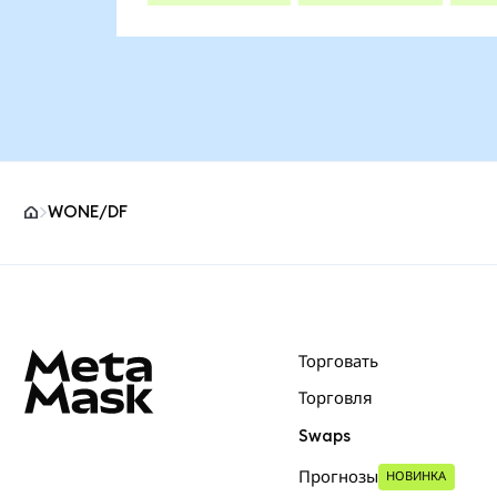
WONE/DF
Нижний колонтитул сайта MetaMask
Торговать
Торговля
Swaps
Прогнозы
НОВИНКА