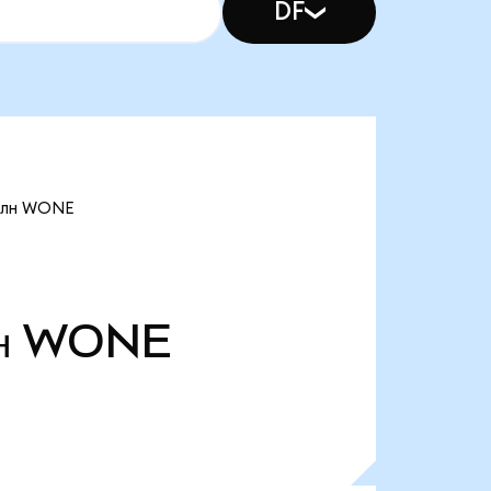
DF
 млн WONE
н
WONE