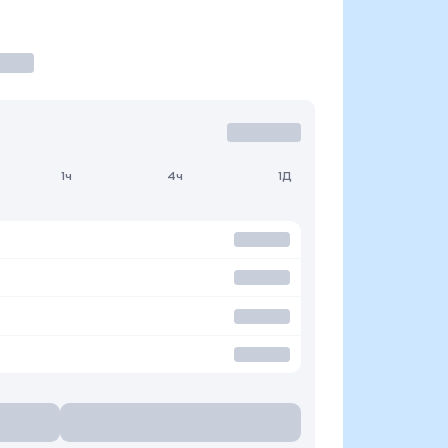
1ч
4ч
1Д