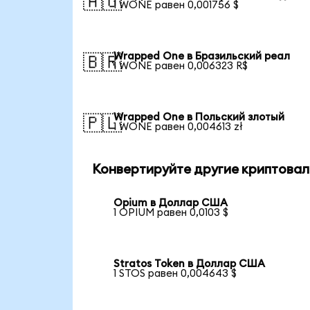
🇦🇺
1 WONE равен 0,001756 $
Wrapped One в Бразильский реал
🇧🇷
1 WONE равен 0,006323 R$
Wrapped One в Польский злотый
🇵🇱
1 WONE равен 0,004613 zł
Конвертируйте другие криптовал
Opium в Доллар США
1 OPIUM равен 0,0103 $
Stratos Token в Доллар США
1 STOS равен 0,004643 $