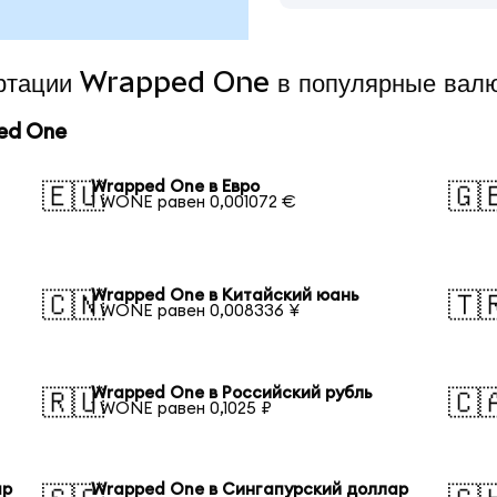
вертации Wrapped One в популярные вал
ed One
Wrapped One в Евро
🇪🇺
🇬
1 WONE равен 0,001072 €
Wrapped One в Китайский юань
🇨🇳
🇹
1 WONE равен 0,008336 ¥
Wrapped One в Российский рубль
🇷🇺
🇨
1 WONE равен 0,1025 ₽
ар
Wrapped One в Сингапурский доллар