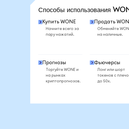
Способы использования W
Купить WONE
Продать WON
Начните всего за
Обменяйте WON
пару нажатий.
на наличные.
Прогнозы
Фьючерсы
Торгуйте WONE и
Лонг или шорт
на рынках
токенов с плеч
криптопрогнозов.
до 50x.