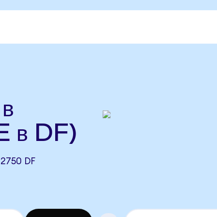
в
 в DF)
2750 DF