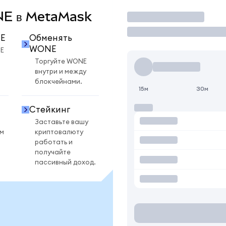
ONE в MetaMask
Торговать
E
Обменять
WONE
E
Торгуйте WONE
внутри и между
блокчейнами.
15м
30м
Стейкинг
Заставьте вашу
ом
криптовалюту
работать и
получайте
пассивный доход.