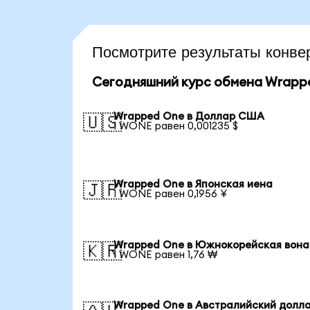
Посмотрите результаты кон
Сегодняшний курс обмена Wrapp
Wrapped One в Доллар США
🇺🇸
1 WONE равен 0,001235 $
Wrapped One в Японская иена
🇯🇵
1 WONE равен 0,1956 ¥
Wrapped One в Южнокорейская вона
🇰🇷
1 WONE равен 1,76 ₩
Wrapped One в Австралийский долл