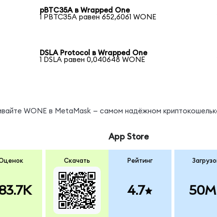
pBTC35A в Wrapped One
1 PBTC35A равен 652,6061 WONE
DSLA Protocol в Wrapped One
1 DSLA равен 0,040648 WONE
нивайте WONE в MetaMask — самом надёжном криптокошельк
App Store
Оценок
Скачать
Рейтинг
Загрузо
83.7K
4.7
50M