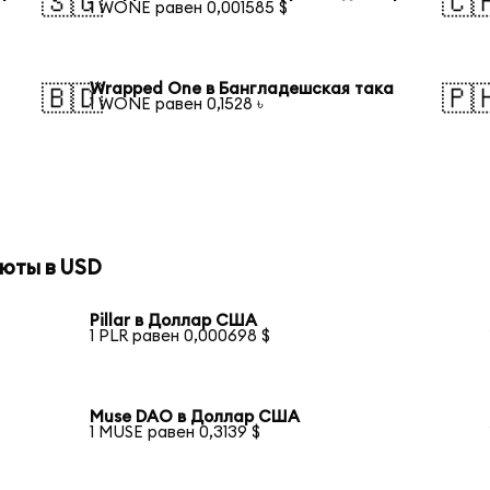
🇸🇬
🇨
1 WONE равен 0,001585 $
Wrapped One в Бангладешская така
🇧🇩
🇵
1 WONE равен 0,1528 ৳
юты в USD
Pillar в Доллар США
1 PLR равен 0,000698 $
Muse DAO в Доллар США
1 MUSE равен 0,3139 $