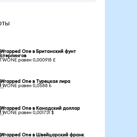
юты
Wrapped One в Британский фунт

стерлингов
1 WONE равен 0,000918 £
Wrapped One в Турецкая лира

1 WONE равен 0,0588 ₺
Wrapped One в Канадский доллар

1 WONE равен 0,001731 $
Wrapped One в Швейцарский франк