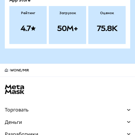
App Store
Рейтинг
Загрузок
Оценок
4.7
50M+
75.8K
WONE/MIR
Нижний колонтитул сайта MetaMask
Торговать
Торговля
Деньги
Swaps
Покупайте
Разработчики