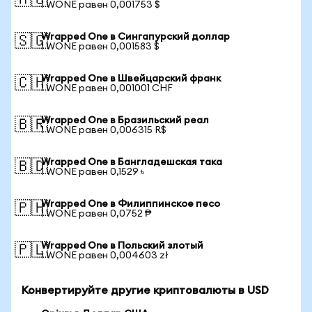
🇦🇺
1 WONE равен 0,001753 $
Wrapped One в Сингапурский доллар
🇸🇬
1 WONE равен 0,001583 $
Wrapped One в Швейцарский франк
🇨🇭
1 WONE равен 0,001001 CHF
Wrapped One в Бразильский реал
🇧🇷
1 WONE равен 0,006315 R$
Wrapped One в Бангладешская така
🇧🇩
1 WONE равен 0,1529 ৳
Wrapped One в Филиппинское песо
🇵🇭
1 WONE равен 0,0752 ₱
Wrapped One в Польский злотый
🇵🇱
1 WONE равен 0,004603 zł
Конвертируйте другие криптовалюты в USD