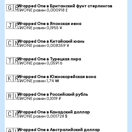
Wrapped One в Британский фунт стерлингов
🇬🇧
1 WONE равен 0,000918 £
Wrapped One в Японская иена
🇯🇵
1 WONE равен 0,1955 ¥
Wrapped One в Китайский юань
🇨🇳
1 WONE равен 0,008359 ¥
Wrapped One в Турецкая лира
🇹🇷
1 WONE равен 0,0591 ₺
Wrapped One в Южнокорейская вона
🇰🇷
1 WONE равен 1,74 ₩
Wrapped One в Российский рубль
🇷🇺
1 WONE равен 0,1019 ₽
Wrapped One в Канадский доллар
🇨🇦
1 WONE равен 0,001728 $
Wrapped One в Австралийский доллар