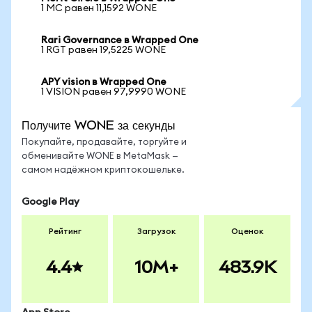
1 MC равен 11,1592 WONE
Rari Governance в Wrapped One
1 RGT равен 19,5225 WONE
APY vision в Wrapped One
1 VISION равен 97,9990 WONE
Получите WONE за секунды
Покупайте, продавайте, торгуйте и
обменивайте WONE в MetaMask —
самом надёжном криптокошельке.
Google Play
Рейтинг
Загрузок
Оценок
4.4
10M+
483.9K