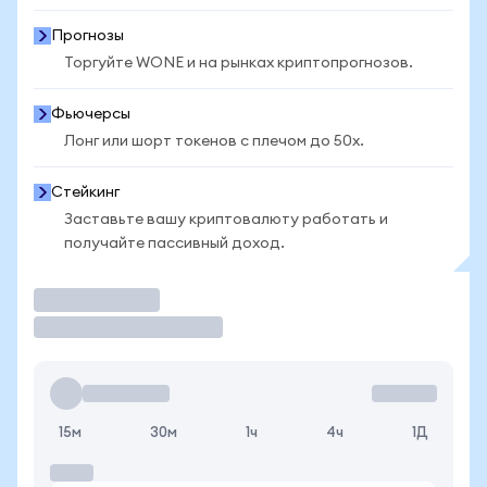
Прогнозы
Торгуйте WONE и на рынках криптопрогнозов.
Фьючерсы
Лонг или шорт токенов с плечом до 50x.
Стейкинг
Заставьте вашу криптовалюту работать и
получайте пассивный доход.
Торговать
15м
30м
1ч
4ч
1Д