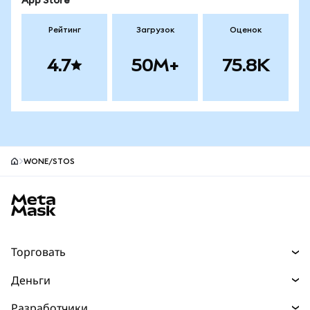
App Store
Рейтинг
Загрузок
Оценок
4.7
50M+
75.8K
WONE/STOS
Нижний колонтитул сайта MetaMask
Торговать
Торговля
Деньги
Swaps
Покупайте
Разработчики