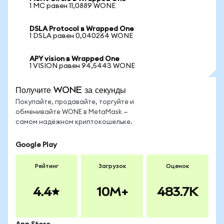
1 MC равен 11,0889 WONE
DSLA Protocol в Wrapped One
1 DSLA равен 0,040264 WONE
APY vision в Wrapped One
1 VISION равен 94,5443 WONE
Получите WONE за секунды
Покупайте, продавайте, торгуйте и
обменивайте WONE в MetaMask —
самом надёжном криптокошельке.
Google Play
Рейтинг
Загрузок
Оценок
4.4
10M+
483.7K