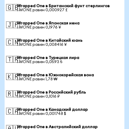
Wrapped One в Британский фунт стерлингов
🇬🇧
1 WONE равен 0,000927 £
Wrapped One в Японская иена
🇯🇵
1 WONE равен 0,1976 ¥
Wrapped One в Китайский юань
🇨🇳
1 WONE равен 0,008416 ¥
Wrapped One в Турецкая лира
🇹🇷
1 WONE равен 0,0593 ₺
Wrapped One в Южнокорейская вона
🇰🇷
1 WONE равен 1,78 ₩
Wrapped One в Российский рубль
🇷🇺
1 WONE равен 0,1016 ₽
Wrapped One в Канадский доллар
🇨🇦
1 WONE равен 0,001748 $
Wrapped One в Австралийский доллар