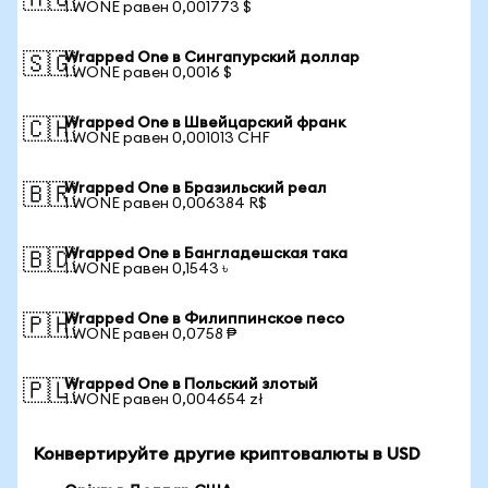
🇦🇺
1 WONE равен 0,001773 $
Wrapped One в Сингапурский доллар
🇸🇬
1 WONE равен 0,0016 $
Wrapped One в Швейцарский франк
🇨🇭
1 WONE равен 0,001013 CHF
Wrapped One в Бразильский реал
🇧🇷
1 WONE равен 0,006384 R$
Wrapped One в Бангладешская така
🇧🇩
1 WONE равен 0,1543 ৳
Wrapped One в Филиппинское песо
🇵🇭
1 WONE равен 0,0758 ₱
Wrapped One в Польский злотый
🇵🇱
1 WONE равен 0,004654 zł
Конвертируйте другие криптовалюты в USD