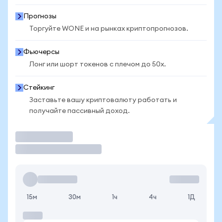
Прогнозы
Торгуйте WONE и на рынках криптопрогнозов.
Фьючерсы
Лонг или шорт токенов с плечом до 50x.
Стейкинг
Заставьте вашу криптовалюту работать и
получайте пассивный доход.
Торговать
15м
30м
1ч
4ч
1Д