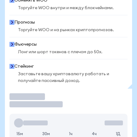
Обменять WOO
Торгуйте WOO внутри и между блокчейнами.
Прогнозы
Торгуйте WOO и на рынках криптопрогнозов.
Фьючерсы
Лонг или шорт токенов с плечом до 50x.
Стейкинг
Заставьте вашу криптовалюту работать и
получайте пассивный доход.
Торговать
15м
30м
1ч
4ч
1Д