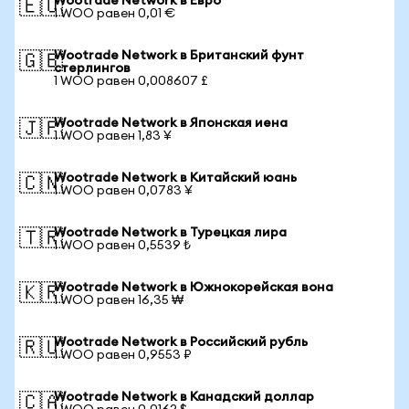
Wootrade Network в Евро
🇪🇺
1 WOO равен 0,01 €
Wootrade Network в Британский фунт
🇬🇧
стерлингов
1 WOO равен 0,008607 £
Wootrade Network в Японская иена
🇯🇵
1 WOO равен 1,83 ¥
Wootrade Network в Китайский юань
🇨🇳
1 WOO равен 0,0783 ¥
Wootrade Network в Турецкая лира
🇹🇷
1 WOO равен 0,5539 ₺
Wootrade Network в Южнокорейская вона
🇰🇷
1 WOO равен 16,35 ₩
Wootrade Network в Российский рубль
🇷🇺
1 WOO равен 0,9553 ₽
Wootrade Network в Канадский доллар
🇨🇦