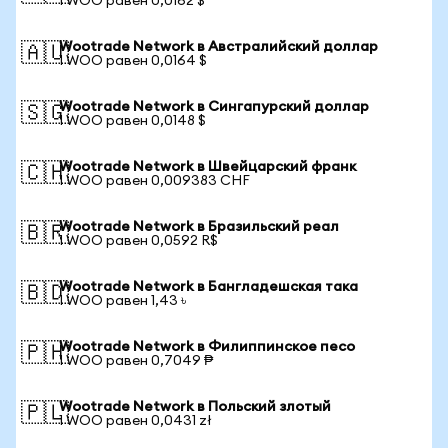
1 WOO равен 0,0162 $
Wootrade Network в Австралийский доллар
🇦🇺
1 WOO равен 0,0164 $
Wootrade Network в Сингапурский доллар
🇸🇬
1 WOO равен 0,0148 $
Wootrade Network в Швейцарский франк
🇨🇭
1 WOO равен 0,009383 CHF
Wootrade Network в Бразильский реал
🇧🇷
1 WOO равен 0,0592 R$
Wootrade Network в Бангладешская така
🇧🇩
1 WOO равен 1,43 ৳
Wootrade Network в Филиппинское песо
🇵🇭
1 WOO равен 0,7049 ₱
Wootrade Network в Польский злотый
🇵🇱
1 WOO равен 0,0431 zł