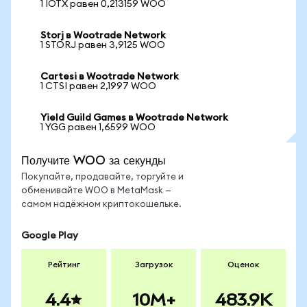
1 IOTX равен 0,213159 WOO
Storj в Wootrade Network
1 STORJ равен 3,9125 WOO
Cartesi в Wootrade Network
1 CTSI равен 2,1997 WOO
Yield Guild Games в Wootrade Network
1 YGG равен 1,6599 WOO
Получите WOO за секунды
Покупайте, продавайте, торгуйте и
обменивайте WOO в MetaMask —
самом надёжном криптокошельке.
Google Play
Рейтинг
Загрузок
Оценок
4.4
10M+
483.9K