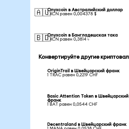
Onyxcoin в Австралийский доллар
🇦🇺
1 XCN равен 0,004378 $
Onyxcoin в Бангладешская така
🇧🇩
1 XCN равен 0,3814 ৳
Конвертируйте другие криптовал
OriginTrail в Швейцарский франк
1 TRAC равен 0,2219 CHF
Basic Attention Token в Швейцарский
франк
1 BAT равен 0,0544 CHF
Decentraland в Швейцарский франк
1 MANA равен 0,0538 CHF