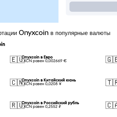
ертации Onyxcoin в популярные валюты
in
Onyxcoin в Евро
🇪🇺
🇬
1 XCN равен 0,002669 €
Onyxcoin в Китайский юань
🇨🇳
🇹
1 XCN равен 0,0208 ¥
Onyxcoin в Российский рубль
🇷🇺
🇨
1 XCN равен 0,2552 ₽