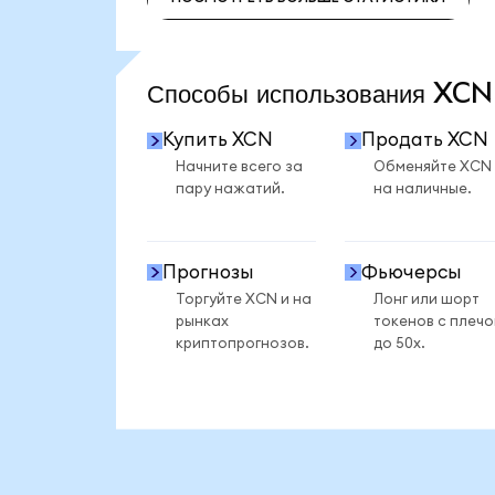
ПОСМОТРЕТЬ БОЛЬШЕ СТАТИСТИКИ
Способы использования XC
Купить XCN
Продать XCN
Начните всего за
Обменяйте XCN
пару нажатий.
на наличные.
Прогнозы
Фьючерсы
Торгуйте XCN и на
Лонг или шорт
рынках
токенов с плеч
криптопрогнозов.
до 50x.