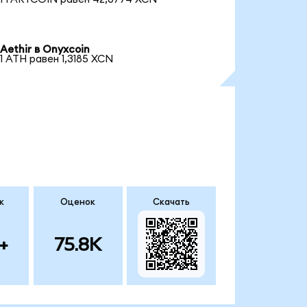
Aethir в Onyxcoin
1 ATH равен 1,3185 XCN
к
Оценок
Скачать
+
75.8K