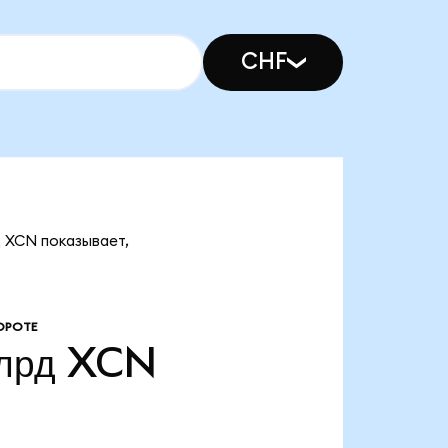
CHF
 XCN показывает,
ОРОТЕ
лрд
XCN