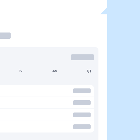
1ч
4ч
1Д