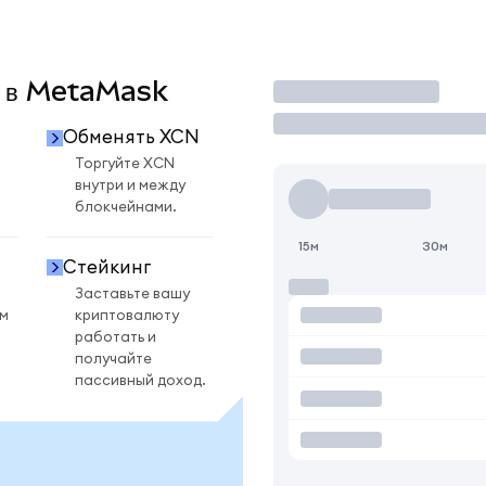
N в MetaMask
Торговать
Обменять XCN
Торгуйте XCN
внутри и между
блокчейнами.
15м
30м
Стейкинг
Заставьте вашу
ом
криптовалюту
работать и
получайте
пассивный доход.