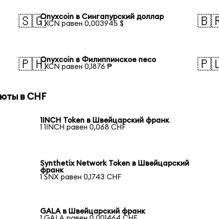
Onyxcoin в Сингапурский доллар
🇸🇬
🇧
1 XCN равен 0,003945 $
Onyxcoin в Филиппинское песо
🇵🇭
🇵
1 XCN равен 0,1876 ₱
юты в CHF
1INCH Token в Швейцарский франк
1 1INCH равен 0,068 CHF
Synthetix Network Token в Швейцарский
франк
1 SNX равен 0,1743 CHF
GALA в Швейцарский франк
1 GALA равен 0,001464 CHF