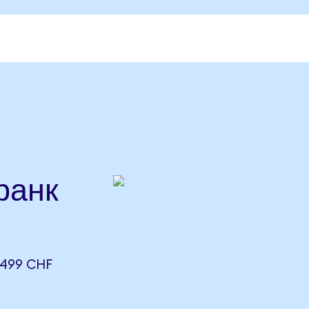
ранк
499 CHF