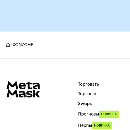
XCN/CHF
Нижний колонтитул сайта MetaMask
Торговать
Торговля
Swaps
Прогнозы
НОВИНКА
Перпы
НОВИНКА