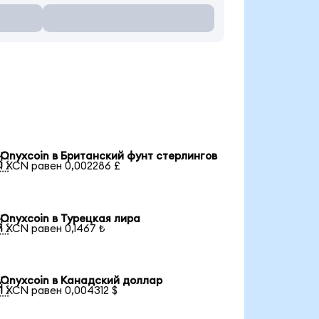
Onyxcoin в Британский фунт стерлингов

1 XCN равен 0,002286 £
Onyxcoin в Турецкая лира

1 XCN равен 0,1467 ₺
Onyxcoin в Канадский доллар

1 XCN равен 0,004312 $