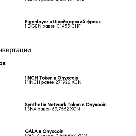
Eigenlayer в Швейцарский франк
1 EIGEN равен 0,1455 CHF
нвертации
ов
1INCH Token в Onyxcoin
1 1INCH равен 27,1926 XCN
Synthetix Network Token в Onyxcoin
1 SNX равен 69,7562 XCN
GALA в Onyxcoin
1 GALA равен 0,585657 XCN