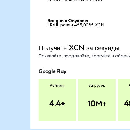
Railgun в Onyxcoin
1 RAIL равен 465,0085 XCN
Получите XCN за секунды
Покупайте, продавайте, торгуйте и обме
Google Play
Рейтинг
Загрузок
4.4
10M+
4