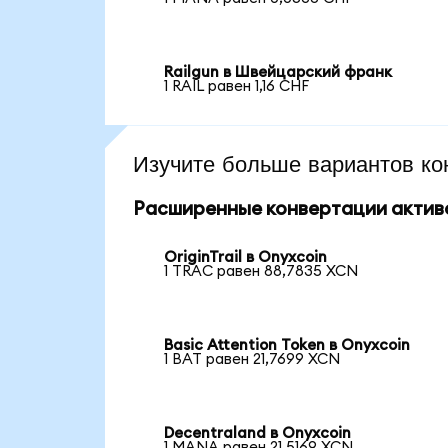
Railgun в Швейцарский франк
1 RAIL равен 1,16 CHF
Изучите больше вариантов ко
Расширенные конвертации актив
OriginTrail в Onyxcoin
1 TRAC равен 88,7835 XCN
Basic Attention Token в Onyxcoin
1 BAT равен 21,7699 XCN
Decentraland в Onyxcoin
1 MANA равен 21,5169 XCN