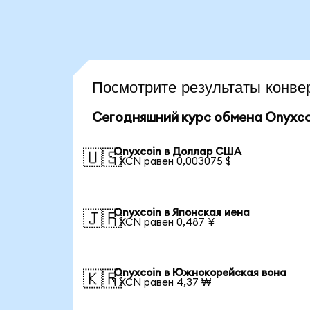
Посмотрите результаты конв
Сегодняшний курс обмена Onyxco
Onyxcoin в Доллар США
🇺🇸
1 XCN равен 0,003075 $
Onyxcoin в Японская иена
🇯🇵
1 XCN равен 0,487 ¥
Onyxcoin в Южнокорейская вона
🇰🇷
1 XCN равен 4,37 ₩