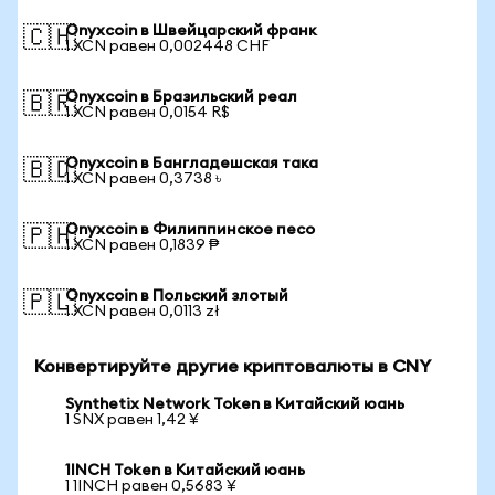
Onyxcoin в Швейцарский франк
🇨🇭
1 XCN равен 0,002448 CHF
Onyxcoin в Бразильский реал
🇧🇷
1 XCN равен 0,0154 R$
Onyxcoin в Бангладешская така
🇧🇩
1 XCN равен 0,3738 ৳
Onyxcoin в Филиппинское песо
🇵🇭
1 XCN равен 0,1839 ₱
Onyxcoin в Польский злотый
🇵🇱
1 XCN равен 0,0113 zł
Конвертируйте другие криптовалюты в CNY
Synthetix Network Token в Китайский юань
1 SNX равен 1,42 ¥
1INCH Token в Китайский юань
1 1INCH равен 0,5683 ¥