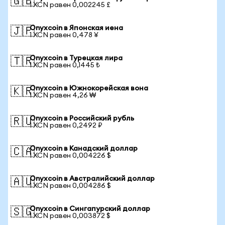
🇬🇧
1 XCN равен 0,002245 £
Onyxcoin в Японская иена
🇯🇵
1 XCN равен 0,478 ¥
Onyxcoin в Турецкая лира
🇹🇷
1 XCN равен 0,1445 ₺
Onyxcoin в Южнокорейская вона
🇰🇷
1 XCN равен 4,26 ₩
Onyxcoin в Российский рубль
🇷🇺
1 XCN равен 0,2492 ₽
Onyxcoin в Канадский доллар
🇨🇦
1 XCN равен 0,004226 $
Onyxcoin в Австралийский доллар
🇦🇺
1 XCN равен 0,004286 $
Onyxcoin в Сингапурский доллар
🇸🇬
1 XCN равен 0,003872 $