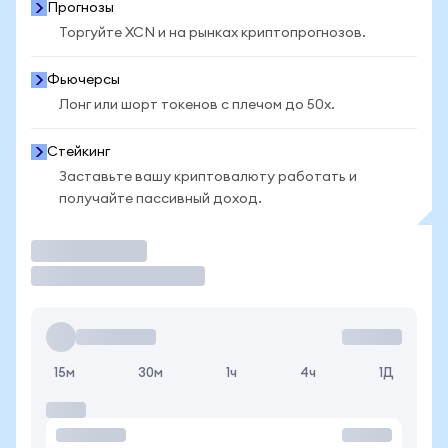
Прогнозы
Торгуйте XCN и на рынках криптопрогнозов.
Фьючерсы
Лонг или шорт токенов с плечом до 50x.
Стейкинг
Заставьте вашу криптовалюту работать и
получайте пассивный доход.
Торговать
15м
30м
1ч
4ч
1Д