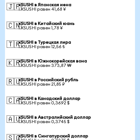
xSUSHI в Японская иена
🇯🇵
1 XSUSHI равен 41,68 ¥
xSUSHI в Китайский юань
🇨🇳
1 XSUSHI равен 1,78 ¥
xSUSHI в Турецкая лира
🇹🇷
1 XSUSHI равен 12,56 ₺
xSUSHI в Южнокорейская вона
🇰🇷
1 XSUSHI равен 373,87 ₩
xSUSHI в Российский рубль
🇷🇺
1 XSUSHI равен 21,85 ₽
xSUSHI в Канадский доллар
🇨🇦
1 XSUSHI равен 0,3692 $
xSUSHI в Австралийский доллар
🇦🇺
1 XSUSHI равен 0,3745 $
xSUSHI в Сингапурский доллар
🇸🇬