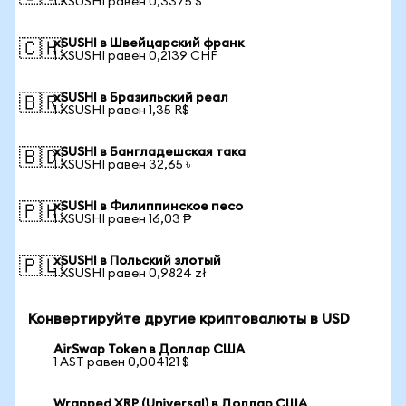
1 XSUSHI равен 0,3375 $
xSUSHI в Швейцарский франк
🇨🇭
1 XSUSHI равен 0,2139 CHF
xSUSHI в Бразильский реал
🇧🇷
1 XSUSHI равен 1,35 R$
xSUSHI в Бангладешская така
🇧🇩
1 XSUSHI равен 32,65 ৳
xSUSHI в Филиппинское песо
🇵🇭
1 XSUSHI равен 16,03 ₱
xSUSHI в Польский злотый
🇵🇱
1 XSUSHI равен 0,9824 zł
Конвертируйте другие криптовалюты в USD
AirSwap Token в Доллар США
1 AST равен 0,004121 $
Wrapped XRP (Universal) в Доллар США