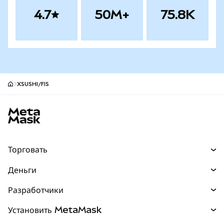
4.7
50M+
75.8K
XSUSHI/FIS
Нижний колонтитул сайта MetaMask
Торговать
Торговля
Деньги
Swaps
Покупайте
Разработчики
Прогнозы
НОВИНКА
Карта
Документация для разработчиков
Установить MetaMask
Перпы
НОВИНКА
mUSD
НОВИНКА
Инфопанель
Защита транзакций