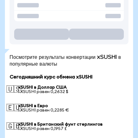
Посмотрите результаты конвертации xSUSHI в
популярные валюты
Сегодняшний курс обмена xSUSHI
xSUSHI в Доллар США
🇺🇸
1 XSUSHI равен 0,2632 $
xSUSHI в Евро
🇪🇺
1 XSUSHI равен 0,2285 €
xSUSHI в Британский фунт стерлингов
🇬🇧
1 XSUSHI равен 0,1957 £