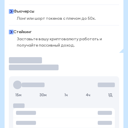
Фьючерсы
Лонг или шорт токенов с плечом до 50x.
Стейкинг
Заставьте вашу криптовалюту работать и
получайте пассивный доход.
Торговать
15м
30м
1ч
4ч
1Д