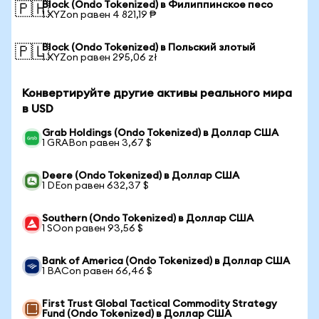
Block (Ondo Tokenized) в Филиппинское песо
🇵🇭
1 XYZon равен 4 821,19 ₱
Block (Ondo Tokenized) в Польский злотый
🇵🇱
1 XYZon равен 295,06 zł
Конвертируйте другие активы реального мира
в USD
Grab Holdings (Ondo Tokenized) в Доллар США
1 GRABon равен 3,67 $
Deere (Ondo Tokenized) в Доллар США
1 DEon равен 632,37 $
Southern (Ondo Tokenized) в Доллар США
1 SOon равен 93,56 $
Bank of America (Ondo Tokenized) в Доллар США
1 BACon равен 66,46 $
First Trust Global Tactical Commodity Strategy
Fund (Ondo Tokenized) в Доллар США