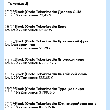
Tokenized)
Block (Ondo Tokenized) в Доллар США
🇺🇸
1 XYZon равен 79,42 $
Block (Ondo Tokenized) в Евро
🇪🇺
1 XYZon равен 69,02 €
Block (Ondo Tokenized) в Британский фунт
🇬🇧
стерлингов
1 XYZon равен 58,98 £
Block (Ondo Tokenized) в Японская иена
🇯🇵
1 XYZon равен 12 532,87 ¥
Block (Ondo Tokenized) в Китайский юань
🇨🇳
1 XYZon равен 535,85 ¥
Block (Ondo Tokenized) в Турецкая лира
🇹🇷
1 XYZon равен 3 788,13 ₺
Block (Ondo Tokenized) в Южнокорейская вона
🇰🇷
1 XYZon равен 111 812,19 ₩