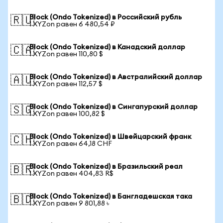
Block (Ondo Tokenized) в Российский рубль
🇷🇺
1 XYZon равен 6 480,54 ₽
Block (Ondo Tokenized) в Канадский доллар
🇨🇦
1 XYZon равен 110,80 $
Block (Ondo Tokenized) в Австралийский доллар
🇦🇺
1 XYZon равен 112,57 $
Block (Ondo Tokenized) в Сингапурский доллар
🇸🇬
1 XYZon равен 100,82 $
Block (Ondo Tokenized) в Швейцарский франк
🇨🇭
1 XYZon равен 64,18 CHF
Block (Ondo Tokenized) в Бразильский реал
🇧🇷
1 XYZon равен 404,83 R$
Block (Ondo Tokenized) в Бангладешская така
🇧🇩
1 XYZon равен 9 801,88 ৳