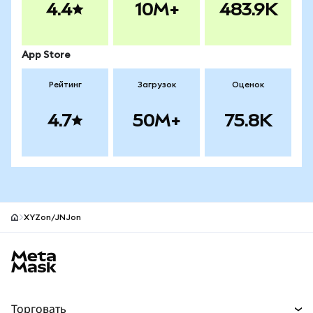
4.4
10M+
483.9K
App Store
Рейтинг
Загрузок
Оценок
4.7
50M+
75.8K
XYZon/JNJon
Нижний колонтитул сайта MetaMask
Торговать