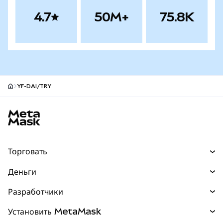
4.7
50M+
75.8K
YF-DAI/TRY
Нижний колонтитул сайта MetaMask
Торговать
Торговля
Деньги
Swaps
Покупайте
Разработчики
Прогнозы
НОВИНКА
Карта
Документация для разработчиков
Установить MetaMask
Перпы
НОВИНКА
mUSD
НОВИНКА
Инфопанель
Защита транзакций