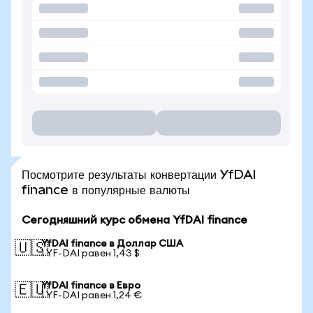
Посмотрите результаты конвертации YfDAI
finance в популярные валюты
Сегодняшний курс обмена YfDAI finance
YfDAI finance в Доллар США
🇺🇸
1 YF-DAI равен 1,43 $
YfDAI finance в Евро
🇪🇺
1 YF-DAI равен 1,24 €