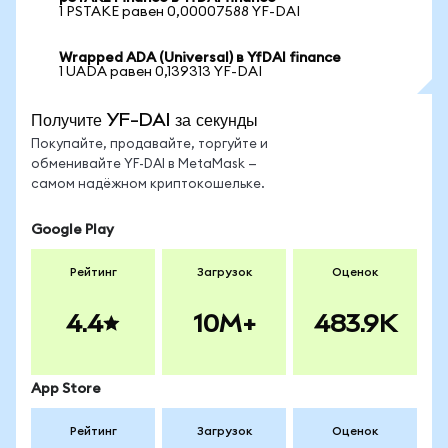
1 PSTAKE равен 0,00007588 YF-DAI
Wrapped ADA (Universal) в YfDAI finance
1 UADA равен 0,139313 YF-DAI
Получите YF-DAI за секунды
Покупайте, продавайте, торгуйте и
обменивайте YF-DAI в MetaMask —
самом надёжном криптокошельке.
Google Play
Рейтинг
Загрузок
Оценок
4.4
10M+
483.9K
App Store
Рейтинг
Загрузок
Оценок