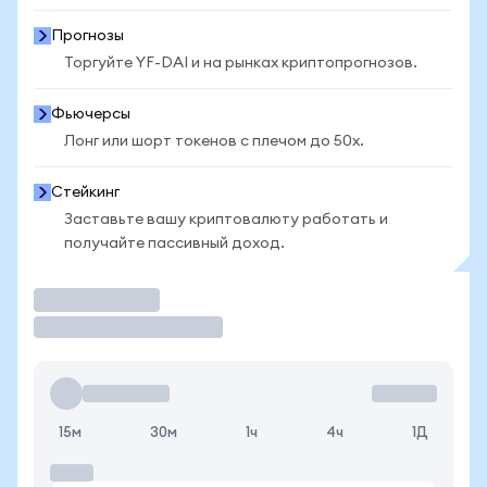
Прогнозы
Торгуйте YF-DAI и на рынках криптопрогнозов.
Фьючерсы
Лонг или шорт токенов с плечом до 50x.
Стейкинг
Заставьте вашу криптовалюту работать и
получайте пассивный доход.
Торговать
15м
30м
1ч
4ч
1Д