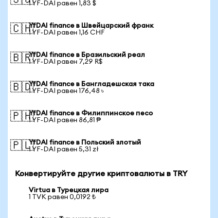
🇸🇬
1 YF-DAI равен 1,83 $
YfDAI finance в Швейцарский франк
🇨🇭
1 YF-DAI равен 1,16 CHF
YfDAI finance в Бразильский реал
🇧🇷
1 YF-DAI равен 7,29 R$
YfDAI finance в Бангладешская така
🇧🇩
1 YF-DAI равен 176,48 ৳
YfDAI finance в Филиппинское песо
🇵🇭
1 YF-DAI равен 86,81 ₱
YfDAI finance в Польский злотый
🇵🇱
1 YF-DAI равен 5,31 zł
Конвертируйте другие криптовалюты в TRY
Virtua в Турецкая лира
1 TVK равен 0,0192 ₺