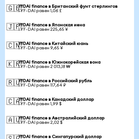
YfDAI finance в Британский фунт стерлингов
🇬🇧
1 YF-DAI равен 1,06 £
YfDAI finance в Японская иена
🇯🇵
1 YF-DAI равен 225,65 ¥
YfDAI finance в Китайский юань
🇨🇳
1 YF-DAI равен 9,65 ¥
YfDAI finance в Южнокорейская вона
🇰🇷
1 YF-DAI равен 2 013,18 ₩
YfDAI finance в Российский рубль
🇷🇺
1 YF-DAI равен 117,64 ₽
YfDAI finance в Канадский доллар
🇨🇦
1 YF-DAI равен 1,99 $
YfDAI finance в Австралийский доллар
🇦🇺
1 YF-DAI равен 2,02 $
YfDAI finance в Сингапурский доллар