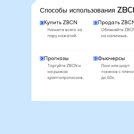
Способы использования Z
Купить ZBCN
Продать ZBC
Начните всего за
Обменяйте ZBC
пару нажатий.
на наличные.
Прогнозы
Фьючерсы
Торгуйте ZBCN и
Лонг или шорт
на рынках
токенов с плеч
криптопрогнозов.
до 50x.