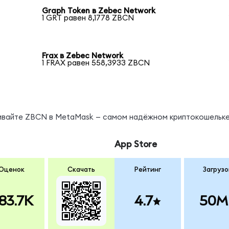
Graph Token в Zebec Network
1 GRT равен 8,1778 ZBCN
Frax в Zebec Network
1 FRAX равен 558,3933 ZBCN
нивайте ZBCN в MetaMask — самом надёжном криптокошельке
App Store
Оценок
Скачать
Рейтинг
Загрузо
83.7K
4.7
50M