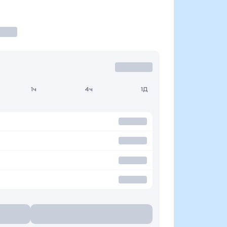
1ч
4ч
1Д