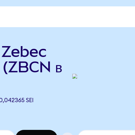
ь Zebec
 (ZBCN в
,042365 SEI