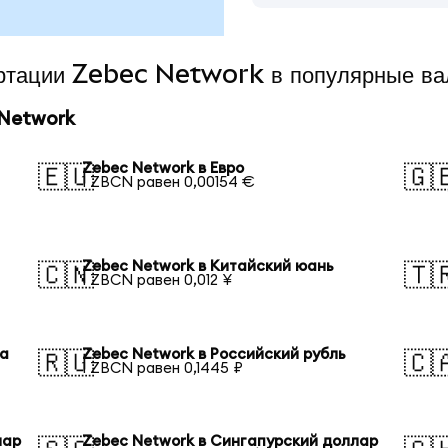
вертации Zebec Network в популярные в
 Network
Zebec Network в Евро
🇪🇺
🇬
1 ZBCN равен 0,00154 €
Zebec Network в Китайский юань
🇨🇳
🇹
1 ZBCN равен 0,012 ¥
на
Zebec Network в Российский рубль
🇷🇺
🇨
1 ZBCN равен 0,1445 ₽
лар
Zebec Network в Сингапурский доллар