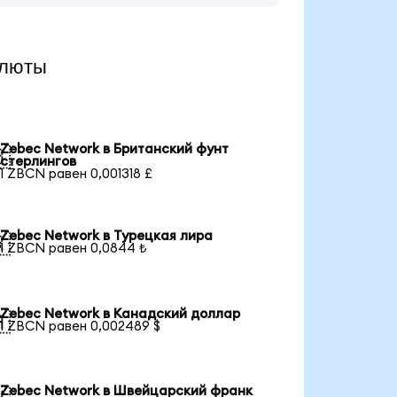
алюты
Zebec Network в Британский фунт

стерлингов
1 ZBCN равен 0,001318 £
Zebec Network в Турецкая лира

1 ZBCN равен 0,0844 ₺
Zebec Network в Канадский доллар

1 ZBCN равен 0,002489 $
Zebec Network в Швейцарский франк