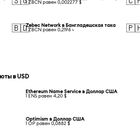
🇸🇬
🇨
1 ZBCN равен 0,002277 $
Zebec Network в Бангладешская така
🇧🇩
🇵
1 ZBCN равен 0,2196 ৳
юты в USD
Ethereum Name Service в Доллар США
1 ENS равен 4,20 $
Optimism в Доллар США
1 OP равен 0,0882 $