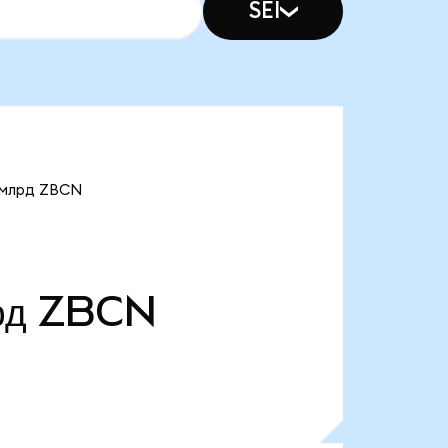
SEI
0 млрд ZBCN
рд
ZBCN