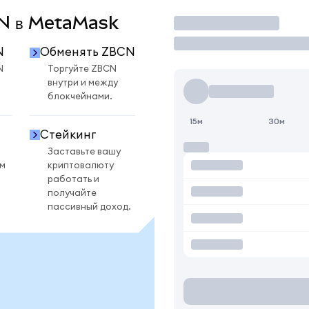
BCN в MetaMask
Торговать
N
Обменять ZBCN
N
Торгуйте ZBCN
внутри и между
блокчейнами.
15м
30м
Стейкинг
Заставьте вашу
ом
криптовалюту
работать и
получайте
пассивный доход.