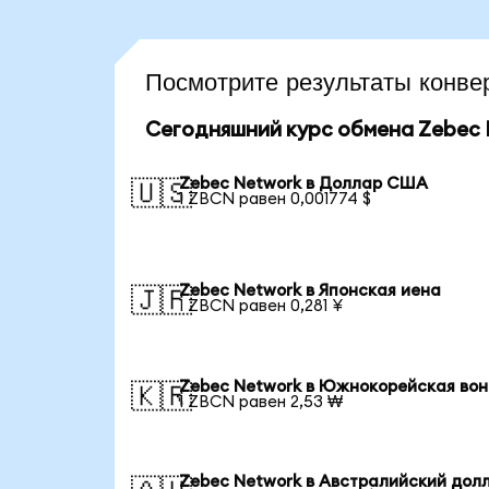
Посмотрите результаты кон
Сегодняшний курс обмена Zebec
Zebec Network в Доллар США
🇺🇸
1 ZBCN равен 0,001774 $
Zebec Network в Японская иена
🇯🇵
1 ZBCN равен 0,281 ¥
Zebec Network в Южнокорейская во
🇰🇷
1 ZBCN равен 2,53 ₩
Zebec Network в Австралийский дол