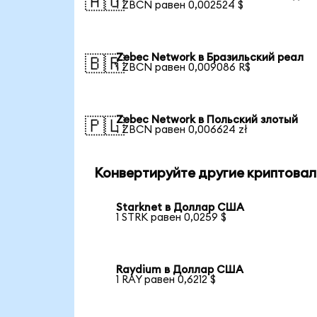
🇦🇺
1 ZBCN равен 0,002524 $
Zebec Network в Бразильский реал
🇧🇷
1 ZBCN равен 0,009086 R$
Zebec Network в Польский злотый
🇵🇱
1 ZBCN равен 0,006624 zł
Конвертируйте другие криптовал
Starknet в Доллар США
1 STRK равен 0,0259 $
Raydium в Доллар США
1 RAY равен 0,6212 $