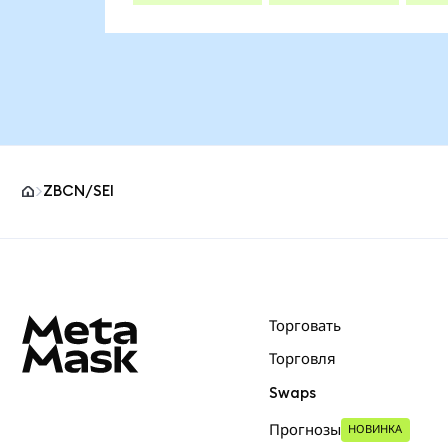
ZBCN/SEI
Нижний колонтитул сайта MetaMask
Торговать
Торговля
Swaps
Прогнозы
НОВИНКА