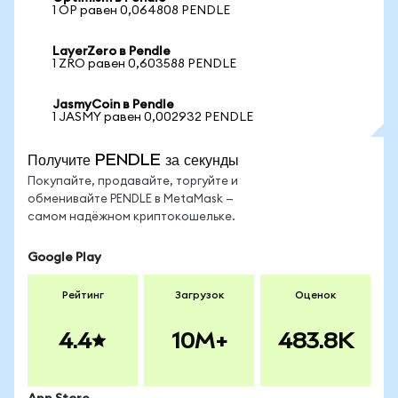
1 OP равен 0,064808 PENDLE
LayerZero в Pendle
1 ZRO равен 0,603588 PENDLE
JasmyCoin в Pendle
1 JASMY равен 0,002932 PENDLE
Получите PENDLE за секунды
Покупайте, продавайте, торгуйте и
обменивайте PENDLE в MetaMask —
самом надёжном криптокошельке.
Google Play
Рейтинг
Загрузок
Оценок
4.4
10M+
483.8K