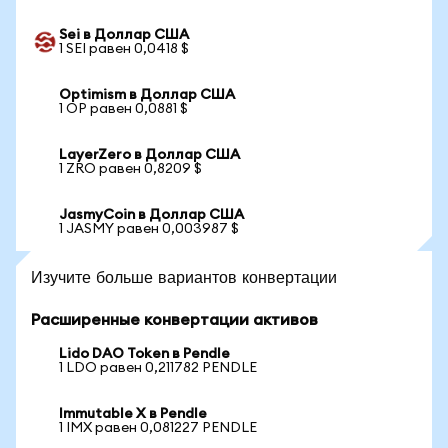
Sei в Доллар США
1 SEI равен 0,0418 $
Optimism в Доллар США
1 OP равен 0,0881 $
LayerZero в Доллар США
1 ZRO равен 0,8209 $
JasmyCoin в Доллар США
1 JASMY равен 0,003987 $
Изучите больше вариантов конвертации
Расширенные конвертации активов
Lido DAO Token в Pendle
1 LDO равен 0,211782 PENDLE
Immutable X в Pendle
1 IMX равен 0,081227 PENDLE