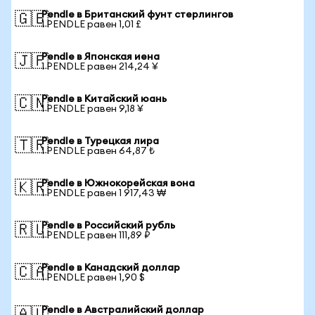
Pendle в Британский фунт стерлингов
🇬🇧
1 PENDLE равен 1,01 £
Pendle в Японская иена
🇯🇵
1 PENDLE равен 214,24 ¥
Pendle в Китайский юань
🇨🇳
1 PENDLE равен 9,18 ¥
Pendle в Турецкая лира
🇹🇷
1 PENDLE равен 64,87 ₺
Pendle в Южнокорейская вона
🇰🇷
1 PENDLE равен 1 917,43 ₩
Pendle в Российский рубль
🇷🇺
1 PENDLE равен 111,89 ₽
Pendle в Канадский доллар
🇨🇦
1 PENDLE равен 1,90 $
Pendle в Австралийский доллар