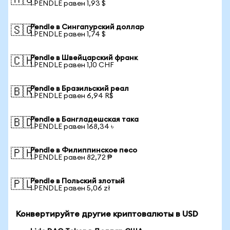
🇦🇺
1 PENDLE равен 1,93 $
Pendle в Сингапурский доллар
🇸🇬
1 PENDLE равен 1,74 $
Pendle в Швейцарский франк
🇨🇭
1 PENDLE равен 1,10 CHF
Pendle в Бразильский реал
🇧🇷
1 PENDLE равен 6,94 R$
Pendle в Бангладешская така
🇧🇩
1 PENDLE равен 168,34 ৳
Pendle в Филиппинское песо
🇵🇭
1 PENDLE равен 82,72 ₱
Pendle в Польский злотый
🇵🇱
1 PENDLE равен 5,06 zł
Конвертируйте другие криптовалюты в USD