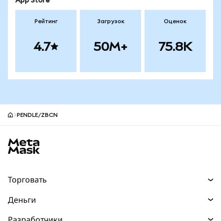
App Store
Рейтинг
Загрузок
Оценок
4.7
50M+
75.8K
PENDLE/ZBCN
Нижний колонтитул сайта MetaMask
Торговать
Торговля
Деньги
Swaps
Покупайте
Разработчики