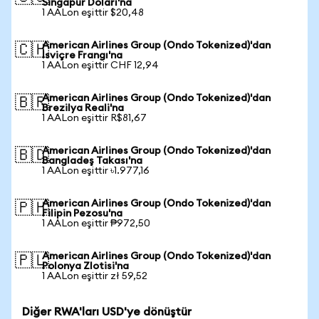
Singapur Doları'na
1 AALon eşittir $20,48
American Airlines Group (Ondo Tokenized)'dan
🇨🇭
İsviçre Frangı'na
1 AALon eşittir CHF 12,94
American Airlines Group (Ondo Tokenized)'dan
🇧🇷
Brezilya Reali'na
1 AALon eşittir R$81,67
American Airlines Group (Ondo Tokenized)'dan
🇧🇩
Bangladeş Takası'na
1 AALon eşittir ৳1.977,16
American Airlines Group (Ondo Tokenized)'dan
🇵🇭
Filipin Pezosu'na
1 AALon eşittir ₱972,50
American Airlines Group (Ondo Tokenized)'dan
🇵🇱
Polonya Zlotisi'na
1 AALon eşittir zł 59,52
Diğer RWA'ları USD'ye dönüştür