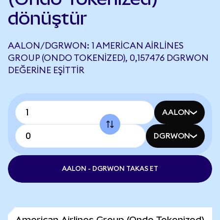
dönüştür
AALON/DGRWON: 1 AMERICAN AIRLINES
GROUP (ONDO TOKENIZED), 0,157476 DGRWON
DEĞERINE EŞITTIR
AALON
DGRWON
AALON - DGRWON TAKAS ET
American Airlines Group (Ondo Tokenized)