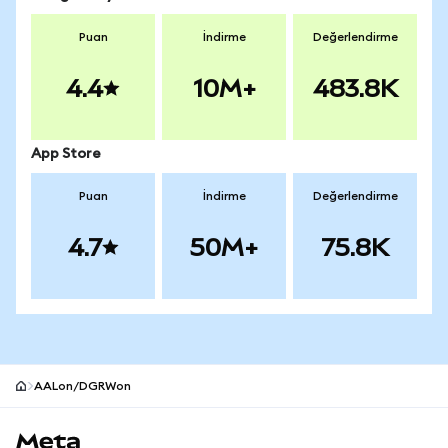
Puan
İndirme
Değerlendirme
4.4
10M+
483.8K
App Store
Puan
İndirme
Değerlendirme
4.7
50M+
75.8K
AALon/DGRWon
MetaMask site alt bilgisi