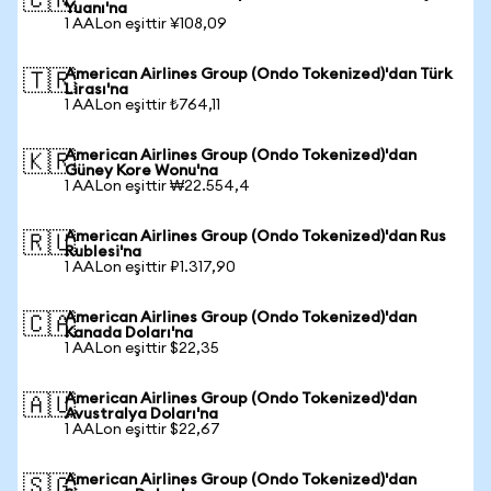
🇨🇳
Yuanı'na
1 AALon eşittir ¥108,09
American Airlines Group (Ondo Tokenized)'dan Türk
🇹🇷
Lirası'na
1 AALon eşittir ₺764,11
American Airlines Group (Ondo Tokenized)'dan
🇰🇷
Güney Kore Wonu'na
1 AALon eşittir ₩22.554,4
American Airlines Group (Ondo Tokenized)'dan Rus
🇷🇺
Rublesi'na
1 AALon eşittir ₽1.317,90
American Airlines Group (Ondo Tokenized)'dan
🇨🇦
Kanada Doları'na
1 AALon eşittir $22,35
American Airlines Group (Ondo Tokenized)'dan
🇦🇺
Avustralya Doları'na
1 AALon eşittir $22,67
American Airlines Group (Ondo Tokenized)'dan
🇸🇬