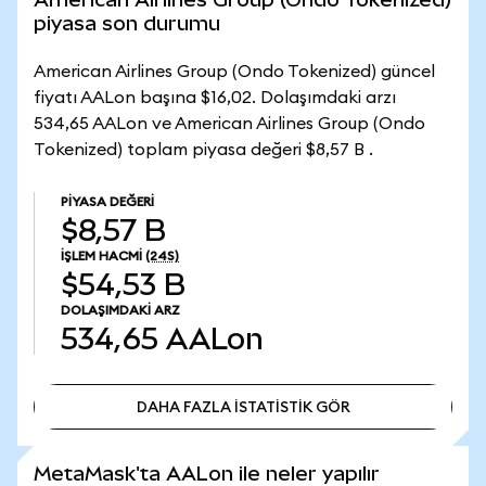
piyasa son durumu
American Airlines Group (Ondo Tokenized) güncel
fiyatı AALon başına $16,02. Dolaşımdaki arzı
534,65 AALon ve American Airlines Group (Ondo
Tokenized) toplam piyasa değeri $8,57 B .
PIYASA DEĞERI
$8,57 B
İŞLEM HACMI
(24S)
$54,53 B
DOLAŞIMDAKI ARZ
534,65
AALon
DAHA FAZLA İSTATİSTİK GÖR
DAHA FAZLA İSTATİSTİK GÖR
MetaMask'ta AALon ile neler yapılır