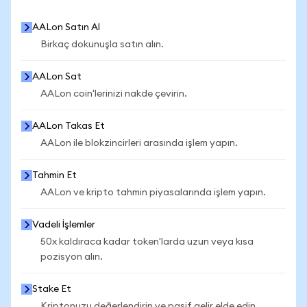
AALon Satın Al
Birkaç dokunuşla satın alın.
AALon Sat
AALon coin'lerinizi nakde çevirin.
AALon Takas Et
AALon ile blokzincirleri arasında işlem yapın.
Tahmin Et
AALon ve kripto tahmin piyasalarında işlem yapın.
Vadeli İşlemler
50x kaldıraca kadar token'larda uzun veya kısa
pozisyon alın.
Stake Et
Kriptonuzu değerlendirin ve pasif gelir elde edin.