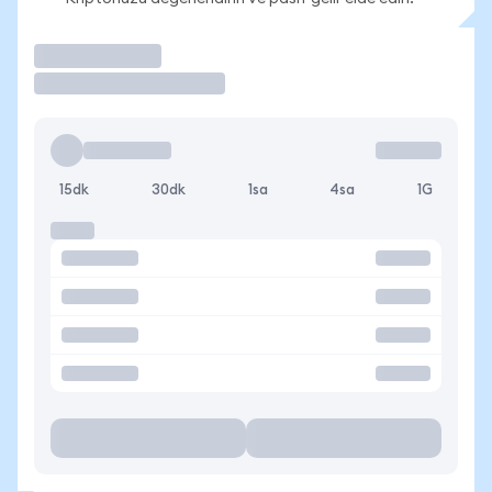
İşlem Yap
15dk
30dk
1sa
4sa
1G