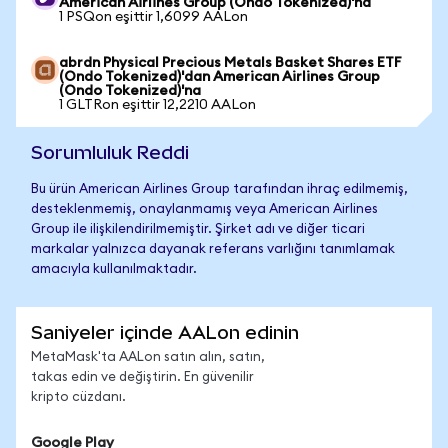
American Airlines Group (Ondo Tokenized)'na
1 PSQon eşittir 1,6099 AALon
abrdn Physical Precious Metals Basket Shares ETF
(Ondo Tokenized)'dan American Airlines Group
(Ondo Tokenized)'na
1 GLTRon eşittir 12,2210 AALon
Sorumluluk Reddi
Bu ürün American Airlines Group tarafından ihraç edilmemiş,
desteklenmemiş, onaylanmamış veya American Airlines
Group ile ilişkilendirilmemiştir. Şirket adı ve diğer ticari
markalar yalnızca dayanak referans varlığını tanımlamak
amacıyla kullanılmaktadır.
Saniyeler içinde AALon edinin
MetaMask'ta AALon satın alın, satın,
takas edin ve değiştirin. En güvenilir
kripto cüzdanı.
Google Play