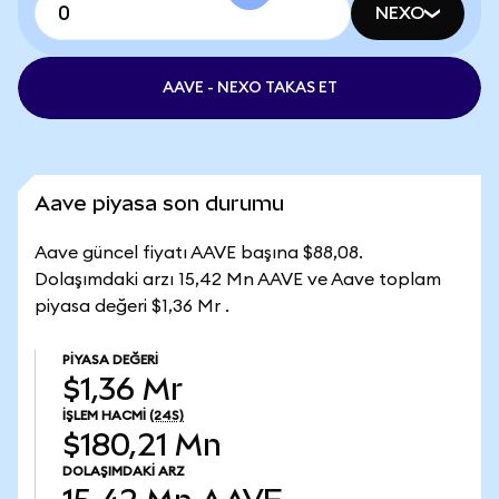
NEXO
AAVE - NEXO TAKAS ET
Aave piyasa son durumu
Aave güncel fiyatı AAVE başına $88,08.
Dolaşımdaki arzı 15,42 Mn AAVE ve Aave toplam
piyasa değeri $1,36 Mr .
PIYASA DEĞERI
$1,36 Mr
İŞLEM HACMI
(24S)
$180,21 Mn
DOLAŞIMDAKI ARZ