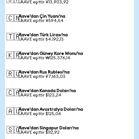
🇯🇵
1 AAVE eşittir ¥13.903,92
Aave'dan Çin Yuanı'na
🇨🇳
1 AAVE eşittir ¥594,54
Aave'dan Türk Lirası'na
🇹🇷
1 AAVE eşittir ₺4.192,13
Aave'dan Güney Kore Wonu'na
🇰🇷
1 AAVE eşittir ₩125.376,14
Aave'dan Rus Rublesi'na
🇷🇺
1 AAVE eşittir ₽7.163,03
Aave'dan Kanada Doları'na
🇨🇦
1 AAVE eşittir $123,24
Aave'dan Avustralya Doları'na
🇦🇺
1 AAVE eşittir $125,06
Aave'dan Singapur Doları'na
🇸🇬
1 AAVE eşittir $112,92