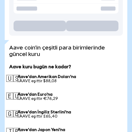
Aave coin'in çeşitli para birimlerinde
güncel kuru
Aave kuru bugün ne kadar?
Aave'dan Amerikan Doları'na
🇺🇸
1 AAVE eşittir $88,08
Aave'dan Euro'na
🇪🇺
1 AAVE eşittir €76,29
Aave'dan İngiliz Sterlini'na
🇬🇧
1 AAVE eşittir £65,40
Aave'dan Japon Yeni'na