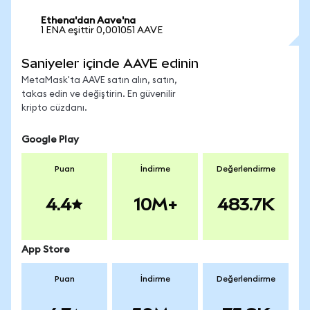
Ethena'dan Aave'na
1 ENA eşittir 0,001051 AAVE
Saniyeler içinde AAVE edinin
MetaMask'ta AAVE satın alın, satın,
takas edin ve değiştirin. En güvenilir
kripto cüzdanı.
Google Play
Puan
İndirme
Değerlendirme
4.4
10M+
483.7K
App Store
Puan
İndirme
Değerlendirme