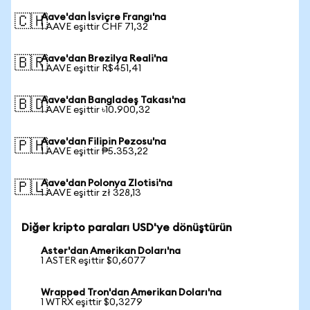
Aave'dan İsviçre Frangı'na
🇨🇭
1 AAVE eşittir CHF 71,32
Aave'dan Brezilya Reali'na
🇧🇷
1 AAVE eşittir R$451,41
Aave'dan Bangladeş Takası'na
🇧🇩
1 AAVE eşittir ৳10.900,32
Aave'dan Filipin Pezosu'na
🇵🇭
1 AAVE eşittir ₱5.353,22
Aave'dan Polonya Zlotisi'na
🇵🇱
1 AAVE eşittir zł 328,13
Diğer kripto paraları USD'ye dönüştürün
Aster'dan Amerikan Doları'na
1 ASTER eşittir $0,6077
Wrapped Tron'dan Amerikan Doları'na
1 WTRX eşittir $0,3279