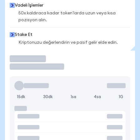
Vadeli İşlemler
50x kaldıraca kadar token'larda uzun veya kısa
pozisyon alın.
Stake Et
Kriptonuzu değerlendirin ve pasif gelir elde edin.
İşlem Yap
15dk
30dk
1sa
4sa
1G