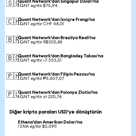
Quant Network'dan Singapur Doları'na
🇸🇬
1 QNT eşittir $75,94
Quant Network'dan İsviçre Frangı'na
🇨🇭
1 QNT eşittir CHF 48,01
Quant Network'dan Brezilya Reali'na
🇧🇷
1 QNT eşittir R$302,88
Quant Network'dan Bangladeş Takası'na
🇧🇩
1 QNT eşittir ৳7.333,51
Quant Network'dan Filipin Pezosu'na
🇵🇭
1 QNT eşittir ₱3.607,07
Quant Network'dan Polonya Zlotisi'na
🇵🇱
1 QNT eşittir zł 220,76
Diğer kripto paraları USD'ye dönüştürün
Ethena'dan Amerikan Doları'na
1 ENA eşittir $0,0911