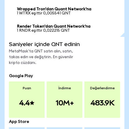
Wrapped Tron'dan Quant Network'na
1 WTRX eşittir 0,005541 QNT
Render Token'dan Quant Network'na
1 RNDR eşittir 0,022215 QNT
Saniyeler içinde QNT edinin
MetaMask'ta QNT satın alın, satın,
takas edin ve değiştirin. En güvenilir
kripto cüzdanı.
Google Play
Puan
İndirme
Değerlendirme
4.4
10M+
483.9K
App Store