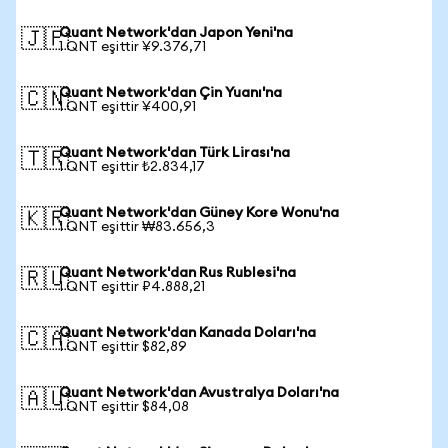
Quant Network'dan Japon Yeni'na
🇯🇵
1 QNT eşittir ¥9.376,71
Quant Network'dan Çin Yuanı'na
🇨🇳
1 QNT eşittir ¥400,91
Quant Network'dan Türk Lirası'na
🇹🇷
1 QNT eşittir ₺2.834,17
Quant Network'dan Güney Kore Wonu'na
🇰🇷
1 QNT eşittir ₩83.656,3
Quant Network'dan Rus Rublesi'na
🇷🇺
1 QNT eşittir ₽4.888,21
Quant Network'dan Kanada Doları'na
🇨🇦
1 QNT eşittir $82,89
Quant Network'dan Avustralya Doları'na
🇦🇺
1 QNT eşittir $84,08