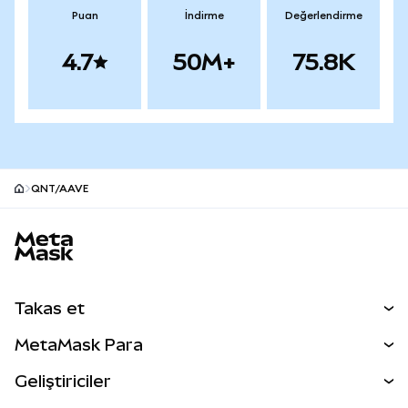
Puan
İndirme
Değerlendirme
4.7
50M+
75.8K
QNT/AAVE
MetaMask site alt bilgisi
Takas et
Takas İşlemleri
MetaMask Para
Tahmin Et
YENİ
Kripto Al
Geliştiriciler
Perps
YENİ
MetaMask Kart
Dökümantasyon