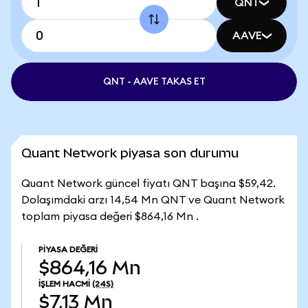
QNT
AAVE
QNT - AAVE TAKAS ET
Quant Network piyasa son durumu
Quant Network güncel fiyatı QNT başına $59,42.
Dolaşımdaki arzı 14,54 Mn QNT ve Quant Network
toplam piyasa değeri $864,16 Mn .
PIYASA DEĞERI
$864,16 Mn
İŞLEM HACMI
(24S)
$7,13 Mn