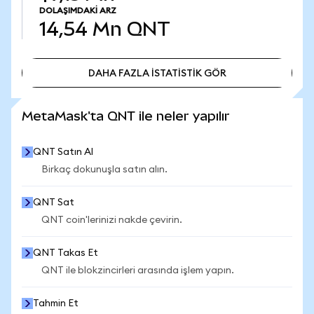
DOLAŞIMDAKI ARZ
14,54 Mn
QNT
DAHA FAZLA İSTATİSTİK GÖR
DAHA FAZLA İSTATİSTİK GÖR
MetaMask'ta QNT ile neler yapılır
QNT Satın Al
Birkaç dokunuşla satın alın.
QNT Sat
QNT coin'lerinizi nakde çevirin.
QNT Takas Et
QNT ile blokzincirleri arasında işlem yapın.
Tahmin Et