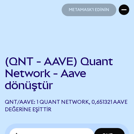
METAMASK'I EDİNİN
METAMASK'I EDİNİN
(QNT - AAVE) Quant
Network - Aave
dönüştür
QNT/AAVE: 1 QUANT NETWORK, 0,651321 AAVE
DEĞERINE EŞITTIR