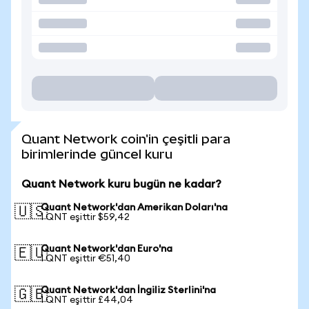
Quant Network coin'in çeşitli para
birimlerinde güncel kuru
Quant Network kuru bugün ne kadar?
Quant Network'dan Amerikan Doları'na
🇺🇸
1 QNT eşittir $59,42
Quant Network'dan Euro'na
🇪🇺
1 QNT eşittir €51,40
Quant Network'dan İngiliz Sterlini'na
🇬🇧
1 QNT eşittir £44,04