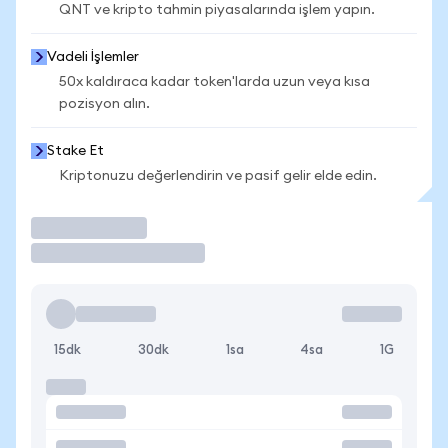
QNT ve kripto tahmin piyasalarında işlem yapın.
Vadeli İşlemler
50x kaldıraca kadar token'larda uzun veya kısa
pozisyon alın.
Stake Et
Kriptonuzu değerlendirin ve pasif gelir elde edin.
İşlem Yap
15dk
30dk
1sa
4sa
1G