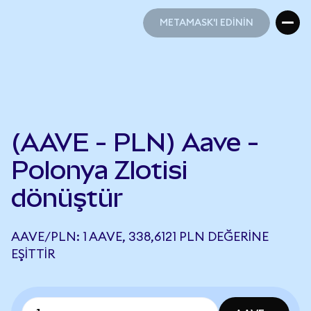
METAMASK'I EDİNİN
METAMASK'I EDİNİN
(AAVE - PLN) Aave -
Polonya Zlotisi
dönüştür
AAVE/PLN: 1 AAVE, 338,6121 PLN DEĞERINE
EŞITTIR