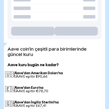
Aave coin'in çeşitli para birimlerinde
güncel kuru
Aave kuru bugün ne kadar?
Aave'dan Amerikan Doları'na
🇺🇸
1 AAVE eşittir $90,66
Aave'dan Euro'na
🇪🇺
1 AAVE eşittir €78,70
Aave'dan İngiliz Sterlini'na
🇬🇧
1 AAVE eşittir £67,41