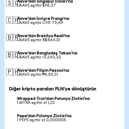
Aave'dan Singapur Doları'na
🇸🇬
1 AAVE eşittir $116,37
Aave'dan İsviçre Frangı'na
🇨🇭
1 AAVE eşittir CHF 73,69
Aave'dan Brezilya Reali'na
🇧🇷
1 AAVE eşittir R$464,51
Aave'dan Bangladeş Takası'na
🇧🇩
1 AAVE eşittir ৳11.243,32
Aave'dan Filipin Pezosu'na
🇵🇭
1 AAVE eşittir ₱5.511,31
Diğer kripto paraları PLN'ye dönüştürün
Wrapped Tron'dan Polonya Zlotisi'na
1 WTRX eşittir zł 1,23
Pepe'dan Polonya Zlotisi'na
1 PEPE eşittir zł 0,0000105