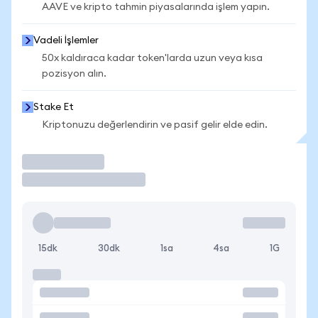
AAVE ve kripto tahmin piyasalarında işlem yapın.
Vadeli İşlemler
50x kaldıraca kadar token'larda uzun veya kısa
pozisyon alın.
Stake Et
Kriptonuzu değerlendirin ve pasif gelir elde edin.
İşlem Yap
15dk
30dk
1sa
4sa
1G