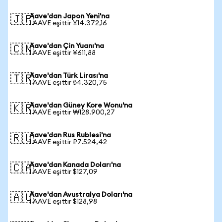
Aave'dan Japon Yeni'na
🇯🇵
1 AAVE eşittir ¥14.372,16
Aave'dan Çin Yuanı'na
🇨🇳
1 AAVE eşittir ¥611,88
Aave'dan Türk Lirası'na
🇹🇷
1 AAVE eşittir ₺4.320,75
Aave'dan Güney Kore Wonu'na
🇰🇷
1 AAVE eşittir ₩128.900,27
Aave'dan Rus Rublesi'na
🇷🇺
1 AAVE eşittir ₽7.524,42
Aave'dan Kanada Doları'na
🇨🇦
1 AAVE eşittir $127,09
Aave'dan Avustralya Doları'na
🇦🇺
1 AAVE eşittir $128,98