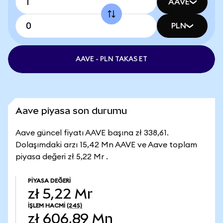
AAVE
PLN
AAVE - PLN TAKAS ET
Aave piyasa son durumu
Aave güncel fiyatı AAVE başına zł 338,61.
Dolaşımdaki arzı 15,42 Mn AAVE ve Aave toplam
piyasa değeri zł 5,22 Mr .
PIYASA DEĞERI
zł 5,22 Mr
İŞLEM HACMI
(24S)
zł 606,89 Mn