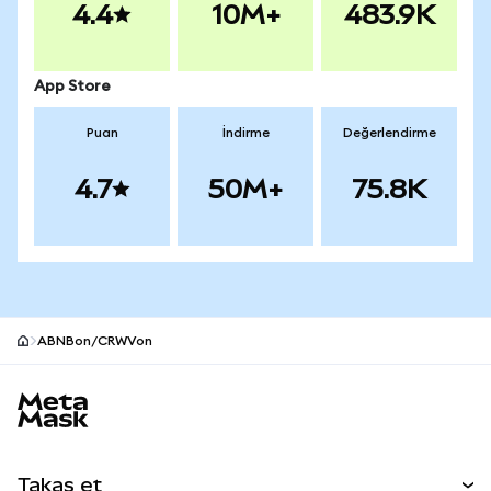
4.4
10M+
483.9K
App Store
Puan
İndirme
Değerlendirme
4.7
50M+
75.8K
ABNBon/CRWVon
MetaMask site alt bilgisi
Takas et