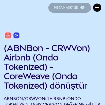
METAMASK'I EDİNİN
METAMASK'I EDİNİN
(ABNBon - CRWVon)
Airbnb (Ondo
Tokenized) -
CoreWeave (Ondo
Tokenized) dönüştür
ABNBON/CRWVON: 1 AIRBNB (ONDO
TOKENIZED), 1,9513 CRWVON DEĞERINE EŞITTIR