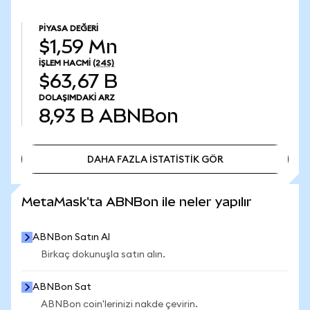
PIYASA DEĞERI
$1,59 Mn
İŞLEM HACMI
(24S)
$63,67 B
DOLAŞIMDAKI ARZ
8,93 B
ABNBon
DAHA FAZLA İSTATİSTİK GÖR
DAHA FAZLA İSTATİSTİK GÖR
MetaMask'ta ABNBon ile neler yapılır
ABNBon Satın Al
Birkaç dokunuşla satın alın.
ABNBon Sat
ABNBon coin'lerinizi nakde çevirin.