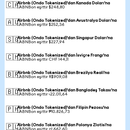
Airbnb (Ondo Tokenized)'dan Kanada Doları'na
🇨🇦
1 ABNBon eşittir $248,80
Airbnb (Ondo Tokenized)'dan Avustralya Doları'na
🇦🇺
1 ABNBon eşittir $252,36
Airbnb (Ondo Tokenized)'dan Singapur Doları'na
🇸🇬
1 ABNBon eşittir $227,94
Airbnb (Ondo Tokenized)'dan İsviçre Frangı'na
🇨🇭
1 ABNBon eşittir CHF 144,11
Airbnb (Ondo Tokenized)'dan Brezilya Reali'na
🇧🇷
1 ABNBon eşittir R$909,08
Airbnb (Ondo Tokenized)'dan Bangladeş Takası'na
🇧🇩
1 ABNBon eşittir ৳22.011,64
Airbnb (Ondo Tokenized)'dan Filipin Pezosu'na
🇵🇭
1 ABNBon eşittir ₱10.826,73
Airbnb (Ondo Tokenized)'dan Polonya Zlotisi'na
🇵🇱
1 ABNBon eşittir zł 662,60