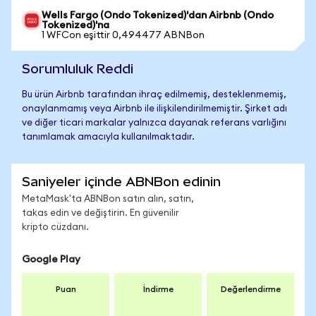
Wells Fargo (Ondo Tokenized)'dan Airbnb (Ondo
Tokenized)'na
1 WFCon eşittir 0,494477 ABNBon
Sorumluluk Reddi
Bu ürün Airbnb tarafından ihraç edilmemiş, desteklenmemiş,
onaylanmamış veya Airbnb ile ilişkilendirilmemiştir. Şirket adı
ve diğer ticari markalar yalnızca dayanak referans varlığını
tanımlamak amacıyla kullanılmaktadır.
Saniyeler içinde ABNBon edinin
MetaMask'ta ABNBon satın alın, satın,
takas edin ve değiştirin. En güvenilir
kripto cüzdanı.
Google Play
Puan
İndirme
Değerlendirme