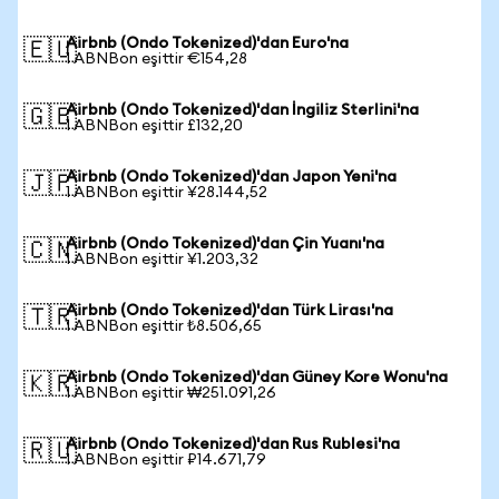
Airbnb (Ondo Tokenized)'dan Euro'na
🇪🇺
1 ABNBon eşittir €154,28
Airbnb (Ondo Tokenized)'dan İngiliz Sterlini'na
🇬🇧
1 ABNBon eşittir £132,20
Airbnb (Ondo Tokenized)'dan Japon Yeni'na
🇯🇵
1 ABNBon eşittir ¥28.144,52
Airbnb (Ondo Tokenized)'dan Çin Yuanı'na
🇨🇳
1 ABNBon eşittir ¥1.203,32
Airbnb (Ondo Tokenized)'dan Türk Lirası'na
🇹🇷
1 ABNBon eşittir ₺8.506,65
Airbnb (Ondo Tokenized)'dan Güney Kore Wonu'na
🇰🇷
1 ABNBon eşittir ₩251.091,26
Airbnb (Ondo Tokenized)'dan Rus Rublesi'na
🇷🇺
1 ABNBon eşittir ₽14.671,79