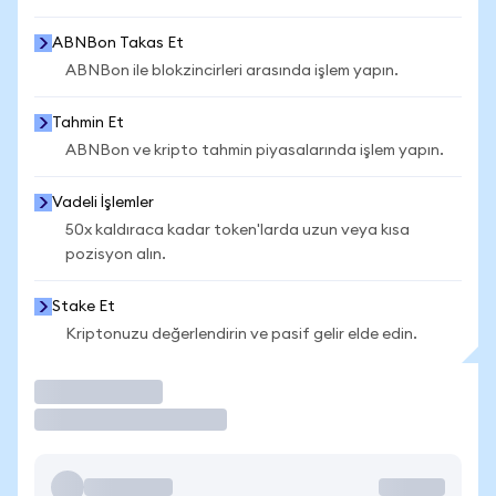
ABNBon Takas Et
ABNBon ile blokzincirleri arasında işlem yapın.
Tahmin Et
ABNBon ve kripto tahmin piyasalarında işlem yapın.
Vadeli İşlemler
50x kaldıraca kadar token'larda uzun veya kısa
pozisyon alın.
Stake Et
Kriptonuzu değerlendirin ve pasif gelir elde edin.
İşlem Yap