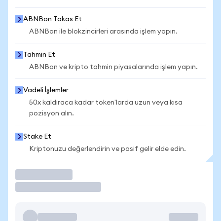
ABNBon Takas Et
ABNBon ile blokzincirleri arasında işlem yapın.
Tahmin Et
ABNBon ve kripto tahmin piyasalarında işlem yapın.
Vadeli İşlemler
50x kaldıraca kadar token'larda uzun veya kısa
pozisyon alın.
Stake Et
Kriptonuzu değerlendirin ve pasif gelir elde edin.
İşlem Yap