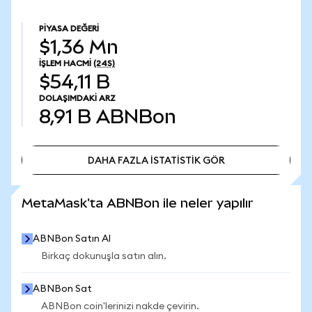
PIYASA DEĞERI
$1,36 Mn
İŞLEM HACMI
(24S)
$54,11 B
DOLAŞIMDAKI ARZ
8,91 B
ABNBon
DAHA FAZLA İSTATİSTİK GÖR
DAHA FAZLA İSTATİSTİK GÖR
MetaMask'ta ABNBon ile neler yapılır
ABNBon Satın Al
Birkaç dokunuşla satın alın.
ABNBon Sat
ABNBon coin'lerinizi nakde çevirin.