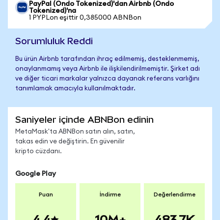
PayPal (Ondo Tokenized)'dan Airbnb (Ondo
Tokenized)'na
1 PYPLon eşittir 0,385000 ABNBon
Sorumluluk Reddi
Bu ürün Airbnb tarafından ihraç edilmemiş, desteklenmemiş,
onaylanmamış veya Airbnb ile ilişkilendirilmemiştir. Şirket adı
ve diğer ticari markalar yalnızca dayanak referans varlığını
tanımlamak amacıyla kullanılmaktadır.
Saniyeler içinde ABNBon edinin
MetaMask'ta ABNBon satın alın, satın,
takas edin ve değiştirin. En güvenilir
kripto cüzdanı.
Google Play
Puan
İndirme
Değerlendirme
4.4
10M+
483.7K