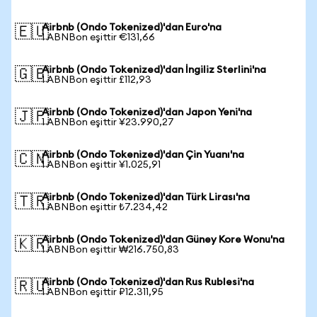
Airbnb (Ondo Tokenized)'dan Euro'na
🇪🇺
1 ABNBon eşittir €131,66
Airbnb (Ondo Tokenized)'dan İngiliz Sterlini'na
🇬🇧
1 ABNBon eşittir £112,93
Airbnb (Ondo Tokenized)'dan Japon Yeni'na
🇯🇵
1 ABNBon eşittir ¥23.990,27
Airbnb (Ondo Tokenized)'dan Çin Yuanı'na
🇨🇳
1 ABNBon eşittir ¥1.025,91
Airbnb (Ondo Tokenized)'dan Türk Lirası'na
🇹🇷
1 ABNBon eşittir ₺7.234,42
Airbnb (Ondo Tokenized)'dan Güney Kore Wonu'na
🇰🇷
1 ABNBon eşittir ₩216.750,83
Airbnb (Ondo Tokenized)'dan Rus Rublesi'na
🇷🇺
1 ABNBon eşittir ₽12.311,95