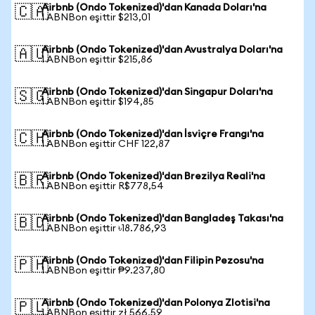
Airbnb (Ondo Tokenized)'dan Kanada Doları'na
🇨🇦
1 ABNBon eşittir $213,01
Airbnb (Ondo Tokenized)'dan Avustralya Doları'na
🇦🇺
1 ABNBon eşittir $215,86
Airbnb (Ondo Tokenized)'dan Singapur Doları'na
🇸🇬
1 ABNBon eşittir $194,85
Airbnb (Ondo Tokenized)'dan İsviçre Frangı'na
🇨🇭
1 ABNBon eşittir CHF 122,87
Airbnb (Ondo Tokenized)'dan Brezilya Reali'na
🇧🇷
1 ABNBon eşittir R$778,54
Airbnb (Ondo Tokenized)'dan Bangladeş Takası'na
🇧🇩
1 ABNBon eşittir ৳18.786,93
Airbnb (Ondo Tokenized)'dan Filipin Pezosu'na
🇵🇭
1 ABNBon eşittir ₱9.237,80
Airbnb (Ondo Tokenized)'dan Polonya Zlotisi'na
🇵🇱
1 ABNBon eşittir zł 566,59