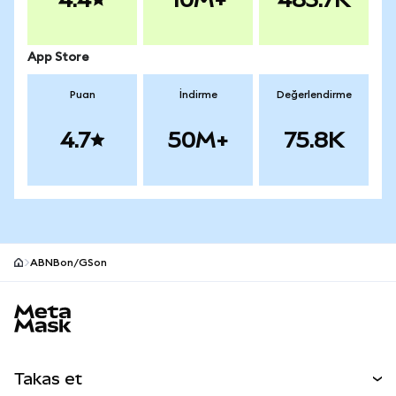
App Store
Puan
İndirme
Değerlendirme
4.7
50M+
75.8K
ABNBon/GSon
MetaMask site alt bilgisi
Takas et