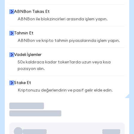
ABNBon Takas Et
ABNBon ile blokzincirleri arasında işlem yapın.
Tahmin Et
ABNBon ve kripto tahmin piyasalarında işlem yapın.
Vadeli İşlemler
50x kaldıraca kadar token'larda uzun veya kısa
pozisyon alın.
Stake Et
Kriptonuzu değerlendirin ve pasif gelir elde edin.
İşlem Yap