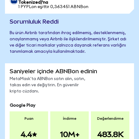
Tokenized)'na
1 PYPLon eşittir 0,363451 ABNBon
Sorumluluk Reddi
Bu ürün Airbnb tarafından ihraç edilmemiş, desteklenmemiş,
onaylanmamış veya Airbnb ile ilişkilendirilmemiştir. Şirket adı
ve diğer ticari markalar yalnızca dayanak referans varlığını
tanımlamak amacıyla kullanılmaktadır.
Saniyeler içinde ABNBon edinin
MetaMask'ta ABNBon satın alın, satın,
takas edin ve değiştirin. En güvenilir
kripto cüzdanı.
Google Play
Puan
İndirme
Değerlendirme
4.4
10M+
483.8K