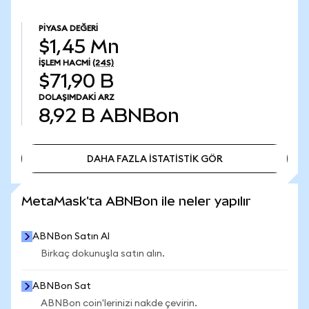
PIYASA DEĞERI
$1,45 Mn
İŞLEM HACMI
(24S)
$71,90 B
DOLAŞIMDAKI ARZ
8,92 B
ABNBon
DAHA FAZLA İSTATİSTİK GÖR
DAHA FAZLA İSTATİSTİK GÖR
MetaMask'ta ABNBon ile neler yapılır
ABNBon Satın Al
Birkaç dokunuşla satın alın.
ABNBon Sat
ABNBon coin'lerinizi nakde çevirin.