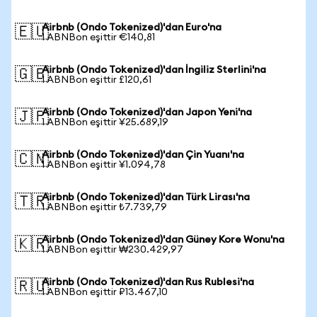
Airbnb (Ondo Tokenized)'dan Euro'na
🇪🇺
1 ABNBon eşittir €140,81
Airbnb (Ondo Tokenized)'dan İngiliz Sterlini'na
🇬🇧
1 ABNBon eşittir £120,61
Airbnb (Ondo Tokenized)'dan Japon Yeni'na
🇯🇵
1 ABNBon eşittir ¥25.689,19
Airbnb (Ondo Tokenized)'dan Çin Yuanı'na
🇨🇳
1 ABNBon eşittir ¥1.094,78
Airbnb (Ondo Tokenized)'dan Türk Lirası'na
🇹🇷
1 ABNBon eşittir ₺7.739,79
Airbnb (Ondo Tokenized)'dan Güney Kore Wonu'na
🇰🇷
1 ABNBon eşittir ₩230.429,97
Airbnb (Ondo Tokenized)'dan Rus Rublesi'na
🇷🇺
1 ABNBon eşittir ₽13.467,10