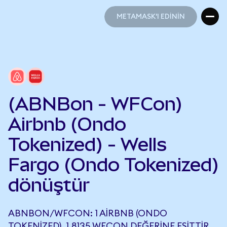
METAMASK'I EDİNİN
METAMASK'I EDİNİN
(ABNBon - WFCon)
Airbnb (Ondo
Tokenized) - Wells
Fargo (Ondo Tokenized)
dönüştür
ABNBON/WFCON: 1 AIRBNB (ONDO
TOKENIZED), 1,8135 WFCON DEĞERINE EŞITTIR