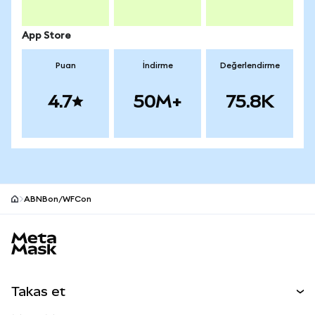
App Store
Puan
İndirme
Değerlendirme
4.7
50M+
75.8K
ABNBon/WFCon
MetaMask site alt bilgisi
Takas et
Takas İşlemleri