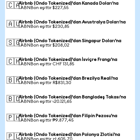
Airbnb (Ondo Tokenized)'dan Kanada Doları'na
🇨🇦
1 ABNBon eşittir $227,55
Airbnb (Ondo Tokenized)'dan Avustralya Doları'na
🇦🇺
1 ABNBon eşittir $230,85
Airbnb (Ondo Tokenized)'dan Singapur Doları'na
🇸🇬
1 ABNBon eşittir $208,02
Airbnb (Ondo Tokenized)'dan İsviçre Frangı'na
🇨🇭
1 ABNBon eşittir CHF 131,85
Airbnb (Ondo Tokenized)'dan Brezilya Reali'na
🇧🇷
1 ABNBon eşittir R$831,30
Airbnb (Ondo Tokenized)'dan Bangladeş Takası'na
🇧🇩
1 ABNBon eşittir ৳20.121,65
Airbnb (Ondo Tokenized)'dan Filipin Pezosu'na
🇵🇭
1 ABNBon eşittir ₱9.877,45
Airbnb (Ondo Tokenized)'dan Polonya Zlotisi'na
🇵🇱
1 ABNBon eşittir zł 605,70