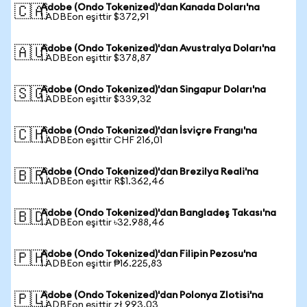
Adobe (Ondo Tokenized)'dan Kanada Doları'na
🇨🇦
1 ADBEon eşittir $372,91
Adobe (Ondo Tokenized)'dan Avustralya Doları'na
🇦🇺
1 ADBEon eşittir $378,87
Adobe (Ondo Tokenized)'dan Singapur Doları'na
🇸🇬
1 ADBEon eşittir $339,32
Adobe (Ondo Tokenized)'dan İsviçre Frangı'na
🇨🇭
1 ADBEon eşittir CHF 216,01
Adobe (Ondo Tokenized)'dan Brezilya Reali'na
🇧🇷
1 ADBEon eşittir R$1.362,46
Adobe (Ondo Tokenized)'dan Bangladeş Takası'na
🇧🇩
1 ADBEon eşittir ৳32.988,46
Adobe (Ondo Tokenized)'dan Filipin Pezosu'na
🇵🇭
1 ADBEon eşittir ₱16.225,83
Adobe (Ondo Tokenized)'dan Polonya Zlotisi'na
🇵🇱
1 ADBEon eşittir zł 993,03