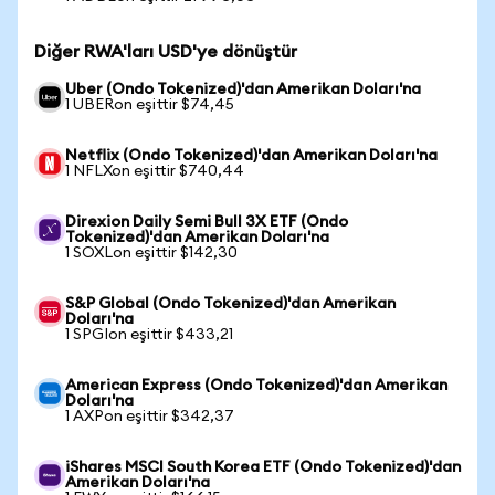
Diğer RWA'ları USD'ye dönüştür
Uber (Ondo Tokenized)'dan Amerikan Doları'na
1 UBERon eşittir $74,45
Netflix (Ondo Tokenized)'dan Amerikan Doları'na
1 NFLXon eşittir $740,44
Direxion Daily Semi Bull 3X ETF (Ondo
Tokenized)'dan Amerikan Doları'na
1 SOXLon eşittir $142,30
S&P Global (Ondo Tokenized)'dan Amerikan
Doları'na
1 SPGIon eşittir $433,21
American Express (Ondo Tokenized)'dan Amerikan
Doları'na
1 AXPon eşittir $342,37
iShares MSCI South Korea ETF (Ondo Tokenized)'dan
Amerikan Doları'na