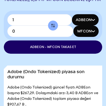
ADBEON
WFCON
ADBEON - WFCON TAKAS ET
Adobe (Ondo Tokenized) piyasa son
durumu
Adobe (Ondo Tokenized) güncel fiyatı ADBEon
başına $267,29. Dolaşımdaki arzı 3,40 B ADBEon ve
Adobe (Ondo Tokenized) toplam piyasa değeri
$907,67 B .