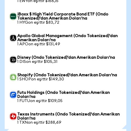
1 EWYon eşittir $166,15
iBoxx $ High Yield Corporate Bond ETF (Ondo
Tokenized)'dan Amerikan Doları'na
1 HYGon eşittir $83,72
Apollo Global Management (Ondo Tokenized)'dan
Amerikan Doları'na
1 APOon eşittir $131,49
Disney (Ondo Tokenized)'dan Amerikan Doları'na
1 DISon eşittir $105,31
Shopify (Ondo Tokenized)'dan Amerikan Doları'na
1 SHOPon eşittir $149,30
Futu Holdings (Ondo Tokenized)'dan Amerikan
Doları'na
1 FUTUon eşittir $109,05
Texas Instruments (Ondo Tokenized)'dan Amerikan
Doları'na
1 TXNon eşittir $288,69