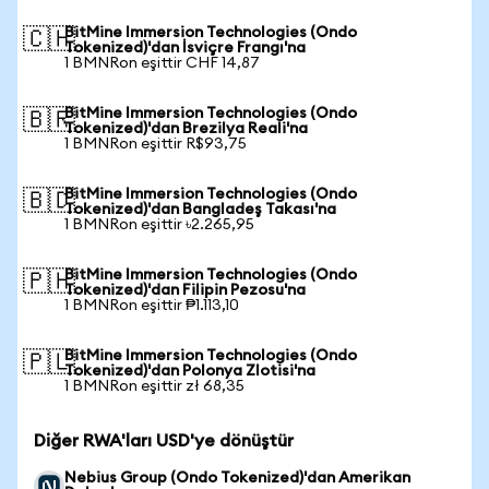
BitMine Immersion Technologies (Ondo
🇨🇭
Tokenized)'dan İsviçre Frangı'na
1 BMNRon eşittir CHF 14,87
BitMine Immersion Technologies (Ondo
🇧🇷
Tokenized)'dan Brezilya Reali'na
1 BMNRon eşittir R$93,75
BitMine Immersion Technologies (Ondo
🇧🇩
Tokenized)'dan Bangladeş Takası'na
1 BMNRon eşittir ৳2.265,95
BitMine Immersion Technologies (Ondo
🇵🇭
Tokenized)'dan Filipin Pezosu'na
1 BMNRon eşittir ₱1.113,10
BitMine Immersion Technologies (Ondo
🇵🇱
Tokenized)'dan Polonya Zlotisi'na
1 BMNRon eşittir zł 68,35
Diğer RWA'ları USD'ye dönüştür
Nebius Group (Ondo Tokenized)'dan Amerikan