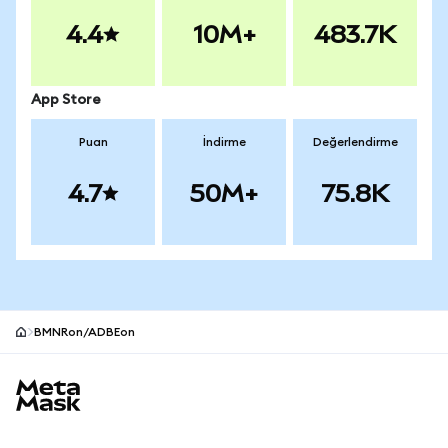
4.4
10M+
483.7K
App Store
Puan
İndirme
Değerlendirme
4.7
50M+
75.8K
BMNRon/ADBEon
MetaMask site alt bilgisi