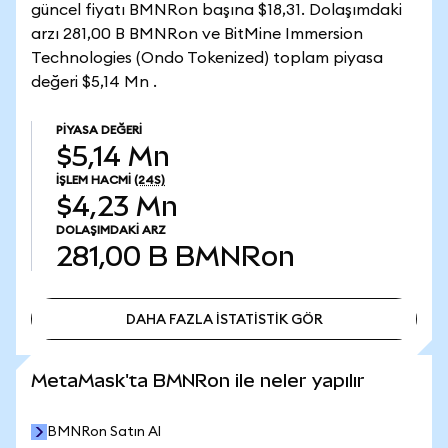
güncel fiyatı BMNRon başına $18,31. Dolaşımdaki
arzı 281,00 B BMNRon ve BitMine Immersion
Technologies (Ondo Tokenized) toplam piyasa
değeri $5,14 Mn .
PIYASA DEĞERI
$5,14 Mn
İŞLEM HACMI
(24S)
$4,23 Mn
DOLAŞIMDAKI ARZ
281,00 B
BMNRon
DAHA FAZLA İSTATİSTİK GÖR
DAHA FAZLA İSTATİSTİK GÖR
MetaMask'ta BMNRon ile neler yapılır
BMNRon Satın Al