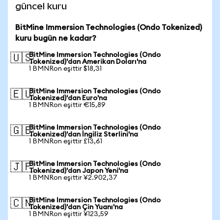
güncel kuru
BitMine Immersion Technologies (Ondo Tokenized)
kuru bugün ne kadar?
BitMine Immersion Technologies (Ondo
🇺🇸
Tokenized)'dan Amerikan Doları'na
1 BMNRon eşittir $18,31
BitMine Immersion Technologies (Ondo
🇪🇺
Tokenized)'dan Euro'na
1 BMNRon eşittir €15,89
BitMine Immersion Technologies (Ondo
🇬🇧
Tokenized)'dan İngiliz Sterlini'na
1 BMNRon eşittir £13,61
BitMine Immersion Technologies (Ondo
🇯🇵
Tokenized)'dan Japon Yeni'na
1 BMNRon eşittir ¥2.902,37
BitMine Immersion Technologies (Ondo
🇨🇳
Tokenized)'dan Çin Yuanı'na
1 BMNRon eşittir ¥123,59