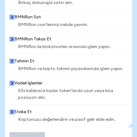
Birkaç dokunuşla satın alın.
BMNRon Sat
BMNRon coin'lerinizi nakde çevirin.
BMNRon Takas Et
BMNRon ile blokzincirleri arasında işlem yapın.
Tahmin Et
BMNRon ve kripto tahmin piyasalarında işlem yapın.
Vadeli İşlemler
50x kaldıraca kadar token'larda uzun veya kısa
pozisyon alın.
Stake Et
Kriptonuzu değerlendirin ve pasif gelir elde edin.
İşlem Yap