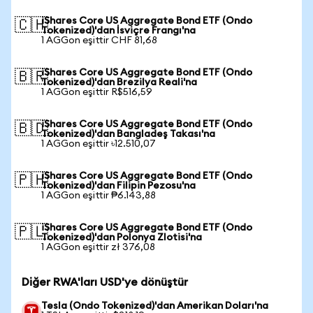
iShares Core US Aggregate Bond ETF (Ondo
🇨🇭
Tokenized)'dan İsviçre Frangı'na
1 AGGon eşittir CHF 81,68
iShares Core US Aggregate Bond ETF (Ondo
🇧🇷
Tokenized)'dan Brezilya Reali'na
1 AGGon eşittir R$516,59
iShares Core US Aggregate Bond ETF (Ondo
🇧🇩
Tokenized)'dan Bangladeş Takası'na
1 AGGon eşittir ৳12.510,07
iShares Core US Aggregate Bond ETF (Ondo
🇵🇭
Tokenized)'dan Filipin Pezosu'na
1 AGGon eşittir ₱6.143,88
iShares Core US Aggregate Bond ETF (Ondo
🇵🇱
Tokenized)'dan Polonya Zlotisi'na
1 AGGon eşittir zł 376,08
Diğer RWA'ları USD'ye dönüştür
Tesla (Ondo Tokenized)'dan Amerikan Doları'na