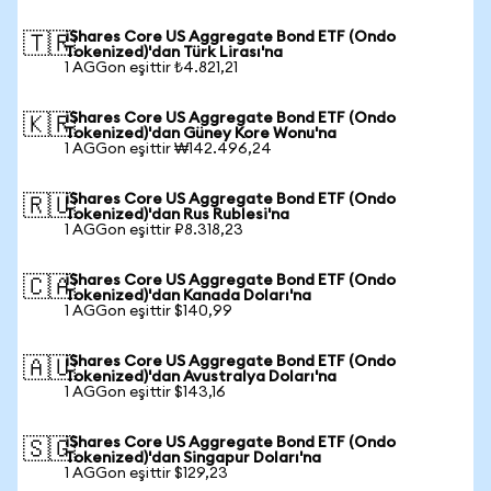
iShares Core US Aggregate Bond ETF (Ondo
🇹🇷
Tokenized)'dan Türk Lirası'na
1 AGGon eşittir ₺4.821,21
iShares Core US Aggregate Bond ETF (Ondo
🇰🇷
Tokenized)'dan Güney Kore Wonu'na
1 AGGon eşittir ₩142.496,24
iShares Core US Aggregate Bond ETF (Ondo
🇷🇺
Tokenized)'dan Rus Rublesi'na
1 AGGon eşittir ₽8.318,23
iShares Core US Aggregate Bond ETF (Ondo
🇨🇦
Tokenized)'dan Kanada Doları'na
1 AGGon eşittir $140,99
iShares Core US Aggregate Bond ETF (Ondo
🇦🇺
Tokenized)'dan Avustralya Doları'na
1 AGGon eşittir $143,16
iShares Core US Aggregate Bond ETF (Ondo
🇸🇬
Tokenized)'dan Singapur Doları'na
1 AGGon eşittir $129,23