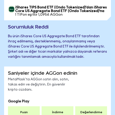
iShares TIPS Bond ETF (Ondo Tokenized)'dan iShares
Core US Aggregate Bond ETF (Ondo Tokenized)'na
1 TIPon eşittir 1,0956 AGGon
Sorumluluk Reddi
Bu ürün iShares Core US Aggregate Bond ETF tarafından
ihraç edilmemiş, desteklenmemiş, onaylanmamış veya
iShares Core US Aggregate Bond ETF ile ilişkilendirilmemiştir.
Şirket adı ve diğer ticari markalar yalnızca dayanak referans
varlığını tanımlamak amacıyla kullanılmaktadır.
Saniyeler içinde AGGon edinin
MetaMask'ta AGGon satın alın, satın,
takas edin ve değiştirin. En güvenilir
kripto cüzdanı.
Google Play
Puan
İndirme
Değerlendirme