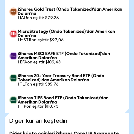
iShares Gold Trust (Ondo Tokenized)'dan Amerikan
Doları'na
1 IAUon eşittir $79,26
MicroStrategy (Ondo Tokenized)'dan Amerikan
Doları'na
1 MSTRon eşittir $97,06
iShares MSCI EAFE ETF (Ondo Tokenized)'dan
Amerikan Doları'na
1 EFAon eşittir $109,48
iShares 20+ Year Treasury Bond ETF (Ondo
Tokenized)'dan Amerikan Doları'na
1 TLTon eşittir $85,76
iShares TIPS Bond ETF (Ondo Tokenized)'dan
Amerikan Doları'na
1 TIPon eşittir $110,73
Diğer kurları keşfedin
Diğer kripto coinleri iShares Core US Aggregate