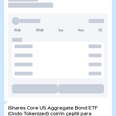
15dk
30dk
1sa
4sa
1G
iShares Core US Aggregate Bond ETF
(Ondo Tokenized) coin'in çeşitli para