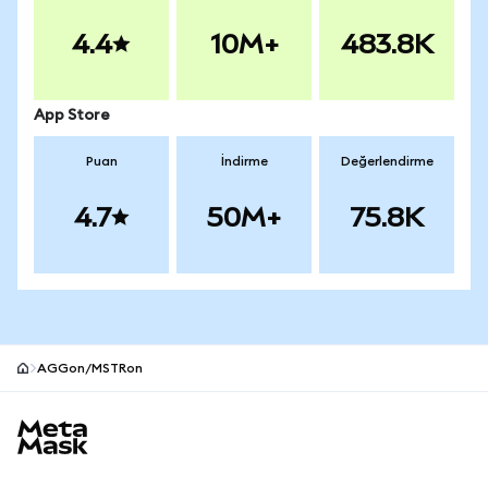
4.4
10M+
483.8K
App Store
Puan
İndirme
Değerlendirme
4.7
50M+
75.8K
AGGon/MSTRon
MetaMask site alt bilgisi