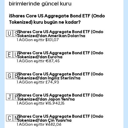
birimlerinde güncel kuru
iShares Core US Aggregate Bond ETF (Ondo
Tokenized) kuru bugün ne kadar?
iShares Core US Aggregate Bond ETF (Ondo
🇺🇸
Tokenized)'dan Amerikan Doları'na
1 AGGon eşittir $101,07
iShares Core US Aggregate Bond ETF (Ondo
🇪🇺
Tokenized)'dan Euro'na
1 AGGon eşittir €87,45
iShares Core US Aggregate Bond ETF (Ondo
🇬🇧
Tokenized)'dan İngiliz Sterlini'na
1 AGGon eşittir £74,93
iShares Core US Aggregate Bond ETF (Ondo
🇯🇵
Tokenized)'dan Japon Yeni'na
1 AGGon eşittir ¥15.942,15
iShares Core US Aggregate Bond ETF (Ondo
🇨🇳
Tokenized)'dan Çin Yuanı'na
1 AGGon eşittir ¥682,06