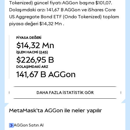
Tokenized) güncel fiyatı AGGon başına $101,07.
Dolaşımdaki arzı 141,67 B AGGon ve iShares Core
US Aggregate Bond ETF (Ondo Tokenized) toplam
piyasa değeri $14,32 Mn .
PIYASA DEĞERI
$14,32 Mn
İŞLEM HACMI
(24S)
$226,95 B
DOLAŞIMDAKI ARZ
141,67 B
AGGon
DAHA FAZLA İSTATİSTİK GÖR
DAHA FAZLA İSTATİSTİK GÖR
MetaMask'ta AGGon ile neler yapılır
AGGon Satın Al