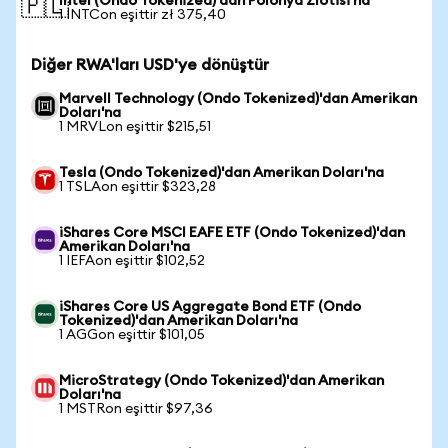
Intel (Ondo Tokenized)'dan Polonya Zlotisi'na
🇵🇱
1 INTCon eşittir zł 375,40
Diğer RWA'ları USD'ye dönüştür
Marvell Technology (Ondo Tokenized)'dan Amerikan
Doları'na
1 MRVLon eşittir $215,51
Tesla (Ondo Tokenized)'dan Amerikan Doları'na
1 TSLAon eşittir $323,28
iShares Core MSCI EAFE ETF (Ondo Tokenized)'dan
Amerikan Doları'na
1 IEFAon eşittir $102,52
iShares Core US Aggregate Bond ETF (Ondo
Tokenized)'dan Amerikan Doları'na
1 AGGon eşittir $101,05
MicroStrategy (Ondo Tokenized)'dan Amerikan
Doları'na
1 MSTRon eşittir $97,36