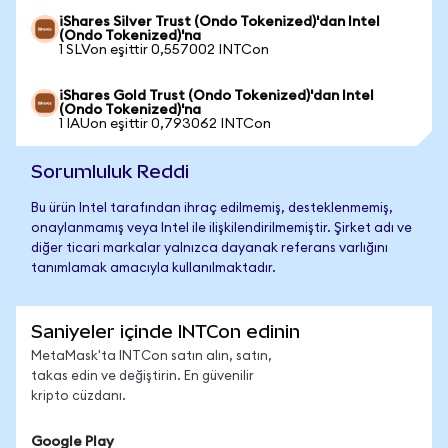
iShares Silver Trust (Ondo Tokenized)'dan Intel
(Ondo Tokenized)'na
1 SLVon eşittir 0,557002 INTCon
iShares Gold Trust (Ondo Tokenized)'dan Intel
(Ondo Tokenized)'na
1 IAUon eşittir 0,793062 INTCon
Sorumluluk Reddi
Bu ürün Intel tarafından ihraç edilmemiş, desteklenmemiş,
onaylanmamış veya Intel ile ilişkilendirilmemiştir. Şirket adı ve
diğer ticari markalar yalnızca dayanak referans varlığını
tanımlamak amacıyla kullanılmaktadır.
Saniyeler içinde INTCon edinin
MetaMask'ta INTCon satın alın, satın,
takas edin ve değiştirin. En güvenilir
kripto cüzdanı.
Google Play