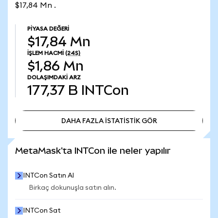
$17,84 Mn .
PIYASA DEĞERI
$17,84 Mn
İŞLEM HACMI
(24S)
$1,86 Mn
DOLAŞIMDAKI ARZ
177,37 B
INTCon
DAHA FAZLA İSTATİSTİK GÖR
DAHA FAZLA İSTATİSTİK GÖR
MetaMask'ta INTCon ile neler yapılır
INTCon Satın Al
Birkaç dokunuşla satın alın.
INTCon Sat