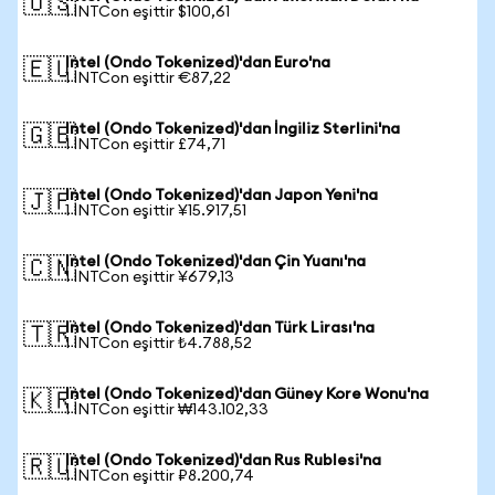
🇺🇸
1 INTCon eşittir $100,61
Intel (Ondo Tokenized)'dan Euro'na
🇪🇺
1 INTCon eşittir €87,22
Intel (Ondo Tokenized)'dan İngiliz Sterlini'na
🇬🇧
1 INTCon eşittir £74,71
Intel (Ondo Tokenized)'dan Japon Yeni'na
🇯🇵
1 INTCon eşittir ¥15.917,51
Intel (Ondo Tokenized)'dan Çin Yuanı'na
🇨🇳
1 INTCon eşittir ¥679,13
Intel (Ondo Tokenized)'dan Türk Lirası'na
🇹🇷
1 INTCon eşittir ₺4.788,52
Intel (Ondo Tokenized)'dan Güney Kore Wonu'na
🇰🇷
1 INTCon eşittir ₩143.102,33
Intel (Ondo Tokenized)'dan Rus Rublesi'na
🇷🇺
1 INTCon eşittir ₽8.200,74