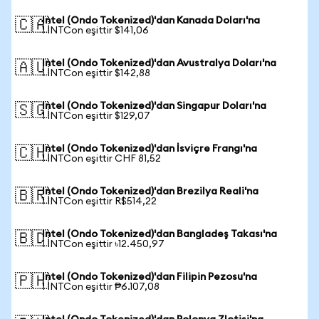
Intel (Ondo Tokenized)'dan Kanada Doları'na
🇨🇦
1 INTCon eşittir $141,06
Intel (Ondo Tokenized)'dan Avustralya Doları'na
🇦🇺
1 INTCon eşittir $142,88
Intel (Ondo Tokenized)'dan Singapur Doları'na
🇸🇬
1 INTCon eşittir $129,07
Intel (Ondo Tokenized)'dan İsviçre Frangı'na
🇨🇭
1 INTCon eşittir CHF 81,52
Intel (Ondo Tokenized)'dan Brezilya Reali'na
🇧🇷
1 INTCon eşittir R$514,22
Intel (Ondo Tokenized)'dan Bangladeş Takası'na
🇧🇩
1 INTCon eşittir ৳12.450,97
Intel (Ondo Tokenized)'dan Filipin Pezosu'na
🇵🇭
1 INTCon eşittir ₱6.107,08