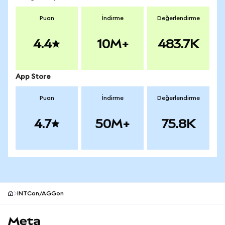
Puan
İndirme
Değerlendirme
4.4
10M+
483.7K
App Store
Puan
İndirme
Değerlendirme
4.7
50M+
75.8K
INTCon/AGGon
MetaMask site alt bilgisi