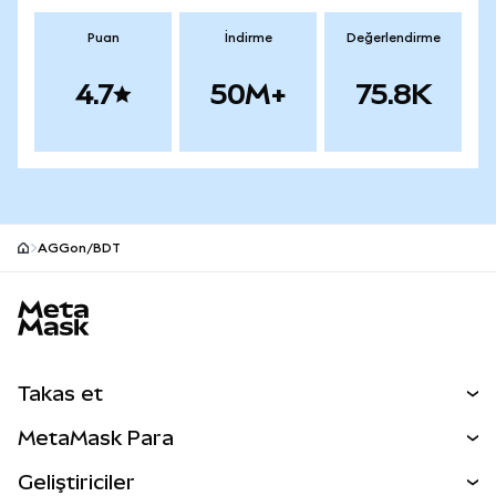
Puan
İndirme
Değerlendirme
4.7
50M+
75.8K
AGGon/BDT
MetaMask site alt bilgisi
Takas et
Takas İşlemleri
MetaMask Para
Tahmin Et
YENİ
Kripto Al
Geliştiriciler