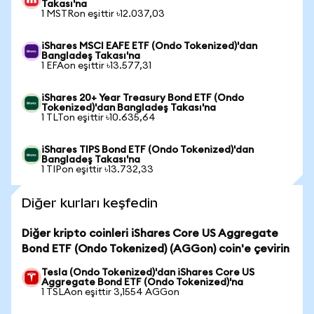
Takası'na
1 MSTRon eşittir ৳12.037,03
iShares MSCI EAFE ETF (Ondo Tokenized)'dan
Bangladeş Takası'na
1 EFAon eşittir ৳13.577,31
iShares 20+ Year Treasury Bond ETF (Ondo
Tokenized)'dan Bangladeş Takası'na
1 TLTon eşittir ৳10.635,64
iShares TIPS Bond ETF (Ondo Tokenized)'dan
Bangladeş Takası'na
1 TIPon eşittir ৳13.732,33
Diğer kurları keşfedin
Diğer kripto coinleri iShares Core US Aggregate
Bond ETF (Ondo Tokenized) (AGGon) coin'e çevirin
Tesla (Ondo Tokenized)'dan iShares Core US
Aggregate Bond ETF (Ondo Tokenized)'na
1 TSLAon eşittir 3,1554 AGGon