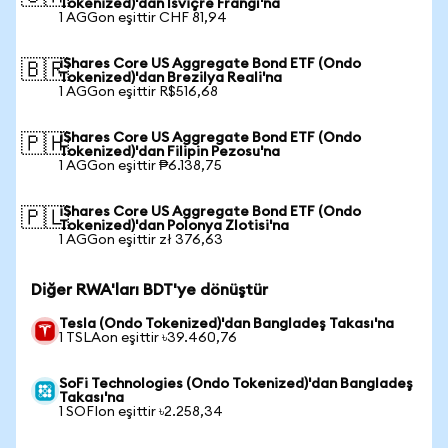
Tokenized)'dan İsviçre Frangı'na
1 AGGon eşittir CHF 81,94
iShares Core US Aggregate Bond ETF (Ondo
🇧🇷
Tokenized)'dan Brezilya Reali'na
1 AGGon eşittir R$516,68
iShares Core US Aggregate Bond ETF (Ondo
🇵🇭
Tokenized)'dan Filipin Pezosu'na
1 AGGon eşittir ₱6.138,75
iShares Core US Aggregate Bond ETF (Ondo
🇵🇱
Tokenized)'dan Polonya Zlotisi'na
1 AGGon eşittir zł 376,63
Diğer RWA'ları BDT'ye dönüştür
Tesla (Ondo Tokenized)'dan Bangladeş Takası'na
1 TSLAon eşittir ৳39.460,76
SoFi Technologies (Ondo Tokenized)'dan Bangladeş
Takası'na
1 SOFIon eşittir ৳2.258,34