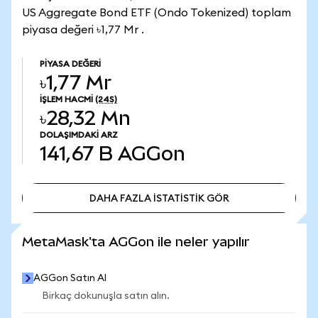
US Aggregate Bond ETF (Ondo Tokenized) toplam
piyasa değeri ৳1,77 Mr .
PIYASA DEĞERI
৳1,77 Mr
İŞLEM HACMI
(24S)
৳28,32 Mn
DOLAŞIMDAKI ARZ
141,67 B
AGGon
DAHA FAZLA İSTATİSTİK GÖR
DAHA FAZLA İSTATİSTİK GÖR
MetaMask'ta AGGon ile neler yapılır
AGGon Satın Al
Birkaç dokunuşla satın alın.