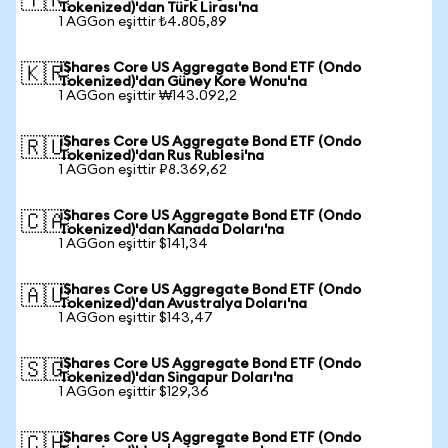
🇹🇷
Tokenized)'dan Türk Lirası'na
1 AGGon eşittir ₺4.805,89
iShares Core US Aggregate Bond ETF (Ondo
🇰🇷
Tokenized)'dan Güney Kore Wonu'na
1 AGGon eşittir ₩143.092,2
iShares Core US Aggregate Bond ETF (Ondo
🇷🇺
Tokenized)'dan Rus Rublesi'na
1 AGGon eşittir ₽8.369,62
iShares Core US Aggregate Bond ETF (Ondo
🇨🇦
Tokenized)'dan Kanada Doları'na
1 AGGon eşittir $141,34
iShares Core US Aggregate Bond ETF (Ondo
🇦🇺
Tokenized)'dan Avustralya Doları'na
1 AGGon eşittir $143,47
iShares Core US Aggregate Bond ETF (Ondo
🇸🇬
Tokenized)'dan Singapur Doları'na
1 AGGon eşittir $129,36
iShares Core US Aggregate Bond ETF (Ondo
🇨🇭