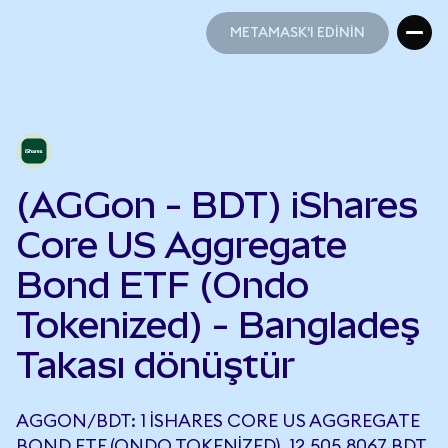
METAMASK'I EDİNİN
METAMASK'I EDİNİN
(AGGon - BDT) iShares
Core US Aggregate
Bond ETF (Ondo
Tokenized) - Bangladeş
Takası dönüştür
AGGON/BDT: 1 ISHARES CORE US AGGREGATE
BOND ETF (ONDO TOKENIZED), 12.505,8067 BDT