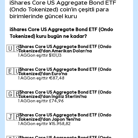
iShares Core US Aggregate Bond ETF
(Ondo Tokenized) coin'in çeşitli para
birimlerinde güncel kuru
iShares Core US Aggregate Bond ETF (Ondo
Tokenized) kuru bugün ne kadar?
iShares Core US Aggregate Bond ETF (Ondo
🇺🇸
Tokenized)'dan Amerikan Doları'na
1 AGGon eşittir $101,13
iShares Core US Aggregate Bond ETF (Ondo
🇪🇺
Tokenized)'dan Euro'na
1 AGGon eşittir €87,48
iShares Core US Aggregate Bond ETF (Ondo
🇬🇧
Tokenized)'dan İngiliz Sterlini'na
1 AGGon eşittir £74,96
iShares Core US Aggregate Bond ETF (Ondo
🇯🇵
Tokenized)'dan Japon Yeni'na
1 AGGon eşittir ¥15.958,82