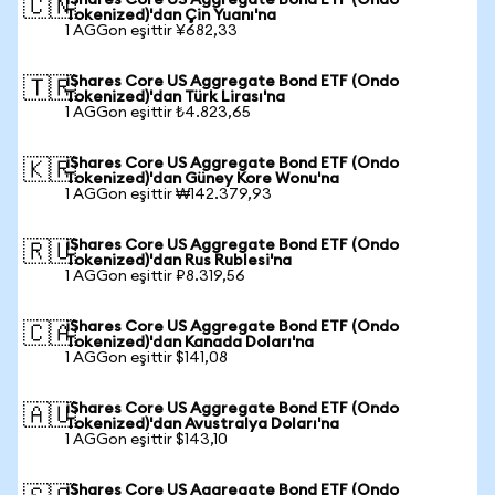
iShares Core US Aggregate Bond ETF (Ondo
🇨🇳
Tokenized)'dan Çin Yuanı'na
1 AGGon eşittir ¥682,33
iShares Core US Aggregate Bond ETF (Ondo
🇹🇷
Tokenized)'dan Türk Lirası'na
1 AGGon eşittir ₺4.823,65
iShares Core US Aggregate Bond ETF (Ondo
🇰🇷
Tokenized)'dan Güney Kore Wonu'na
1 AGGon eşittir ₩142.379,93
iShares Core US Aggregate Bond ETF (Ondo
🇷🇺
Tokenized)'dan Rus Rublesi'na
1 AGGon eşittir ₽8.319,56
iShares Core US Aggregate Bond ETF (Ondo
🇨🇦
Tokenized)'dan Kanada Doları'na
1 AGGon eşittir $141,08
iShares Core US Aggregate Bond ETF (Ondo
🇦🇺
Tokenized)'dan Avustralya Doları'na
1 AGGon eşittir $143,10
iShares Core US Aggregate Bond ETF (Ondo