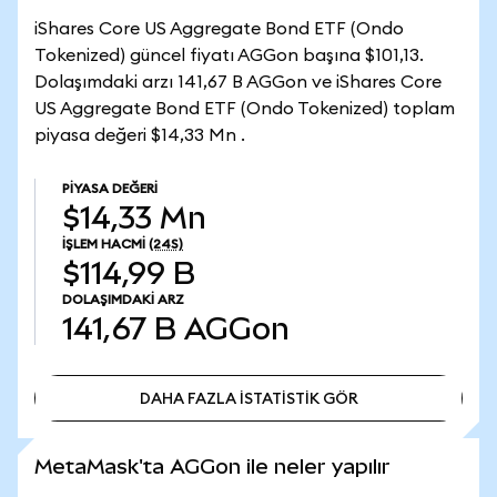
iShares Core US Aggregate Bond ETF (Ondo
Tokenized) güncel fiyatı AGGon başına $101,13.
Dolaşımdaki arzı 141,67 B AGGon ve iShares Core
US Aggregate Bond ETF (Ondo Tokenized) toplam
piyasa değeri $14,33 Mn .
PIYASA DEĞERI
$14,33 Mn
İŞLEM HACMI
(24S)
$114,99 B
DOLAŞIMDAKI ARZ
141,67 B
AGGon
DAHA FAZLA İSTATİSTİK GÖR
DAHA FAZLA İSTATİSTİK GÖR
MetaMask'ta AGGon ile neler yapılır