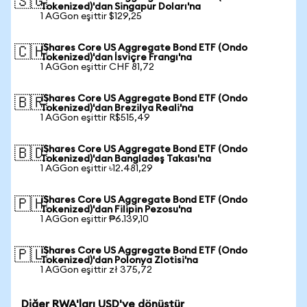
🇸🇬
Tokenized)'dan Singapur Doları'na
1 AGGon eşittir $129,25
iShares Core US Aggregate Bond ETF (Ondo
🇨🇭
Tokenized)'dan İsviçre Frangı'na
1 AGGon eşittir CHF 81,72
iShares Core US Aggregate Bond ETF (Ondo
🇧🇷
Tokenized)'dan Brezilya Reali'na
1 AGGon eşittir R$515,49
iShares Core US Aggregate Bond ETF (Ondo
🇧🇩
Tokenized)'dan Bangladeş Takası'na
1 AGGon eşittir ৳12.481,29
iShares Core US Aggregate Bond ETF (Ondo
🇵🇭
Tokenized)'dan Filipin Pezosu'na
1 AGGon eşittir ₱6.139,10
iShares Core US Aggregate Bond ETF (Ondo
🇵🇱
Tokenized)'dan Polonya Zlotisi'na
1 AGGon eşittir zł 375,72
Diğer RWA'ları USD'ye dönüştür