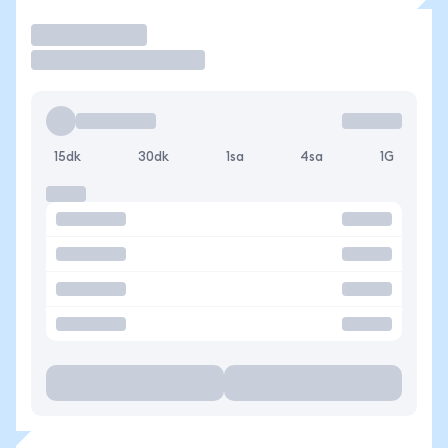
İşlem Yap
15dk
30dk
1sa
4sa
1G