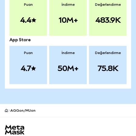
Puan
İndirme
Değerlendirme
4.4
10M+
483.9K
App Store
Puan
İndirme
Değerlendirme
4.7
50M+
75.8K
AGGon/MUon
MetaMask site alt bilgisi