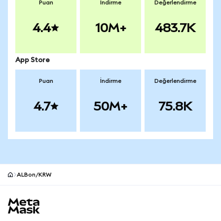
Puan
İndirme
Değerlendirme
4.4
10M+
483.7K
App Store
Puan
İndirme
Değerlendirme
4.7
50M+
75.8K
ALBon/KRW
MetaMask site alt bilgisi