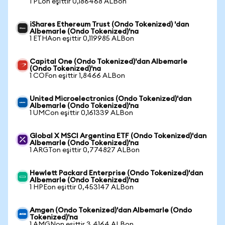
1 PLon eşittir 0,186468 ALBon
iShares Ethereum Trust (Ondo Tokenized) 'dan
Albemarle (Ondo Tokenized)'na
1 ETHAon eşittir 0,119985 ALBon
Capital One (Ondo Tokenized)'dan Albemarle
(Ondo Tokenized)'na
1 COFon eşittir 1,8466 ALBon
United Microelectronics (Ondo Tokenized)'dan
Albemarle (Ondo Tokenized)'na
1 UMCon eşittir 0,161339 ALBon
Global X MSCI Argentina ETF (Ondo Tokenized)'dan
Albemarle (Ondo Tokenized)'na
1 ARGTon eşittir 0,774827 ALBon
Hewlett Packard Enterprise (Ondo Tokenized)'dan
Albemarle (Ondo Tokenized)'na
1 HPEon eşittir 0,453147 ALBon
Amgen (Ondo Tokenized)'dan Albemarle (Ondo
Tokenized)'na
1 AMGNon eşittir 3,4164 ALBon