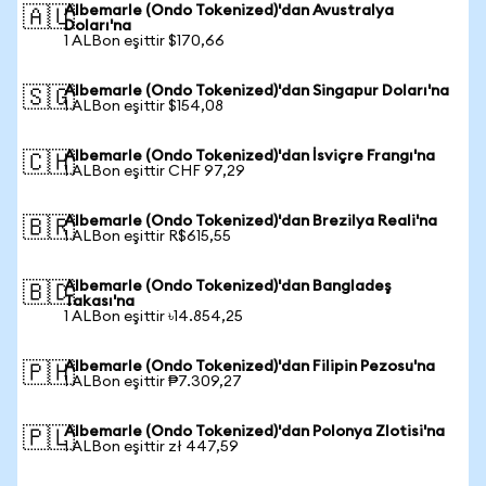
Albemarle (Ondo Tokenized)'dan Avustralya
🇦🇺
Doları'na
1 ALBon eşittir $170,66
Albemarle (Ondo Tokenized)'dan Singapur Doları'na
🇸🇬
1 ALBon eşittir $154,08
Albemarle (Ondo Tokenized)'dan İsviçre Frangı'na
🇨🇭
1 ALBon eşittir CHF 97,29
Albemarle (Ondo Tokenized)'dan Brezilya Reali'na
🇧🇷
1 ALBon eşittir R$615,55
Albemarle (Ondo Tokenized)'dan Bangladeş
🇧🇩
Takası'na
1 ALBon eşittir ৳14.854,25
Albemarle (Ondo Tokenized)'dan Filipin Pezosu'na
🇵🇭
1 ALBon eşittir ₱7.309,27
Albemarle (Ondo Tokenized)'dan Polonya Zlotisi'na
🇵🇱
1 ALBon eşittir zł 447,59