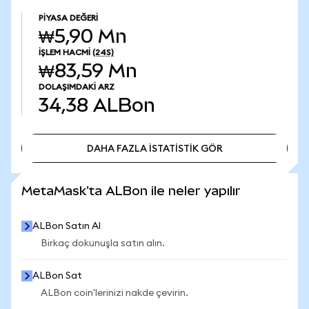
PIYASA DEĞERI
₩5,90 Mn
İŞLEM HACMI
(24S)
₩83,59 Mn
DOLAŞIMDAKI ARZ
34,38
ALBon
DAHA FAZLA İSTATİSTİK GÖR
DAHA FAZLA İSTATİSTİK GÖR
MetaMask'ta ALBon ile neler yapılır
ALBon Satın Al
Birkaç dokunuşla satın alın.
ALBon Sat
ALBon coin'lerinizi nakde çevirin.