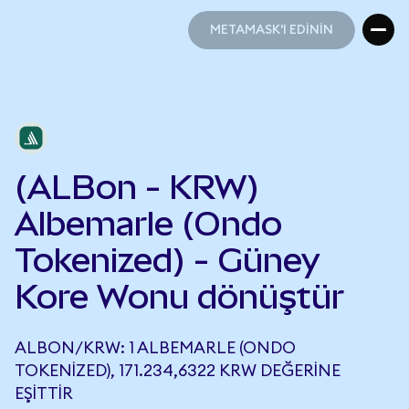
METAMASK'I EDİNİN
METAMASK'I EDİNİN
(ALBon - KRW)
Albemarle (Ondo
Tokenized) - Güney
Kore Wonu dönüştür
ALBON/KRW: 1 ALBEMARLE (ONDO
TOKENIZED), 171.234,6322 KRW DEĞERINE
EŞITTIR