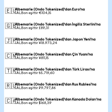
Albemarle (Ondo Tokenized)'dan Euro'na
🇪🇺
1 ALBon eşittir €104,15
Albemarle (Ondo Tokenized)'dan İngiliz Sterlini'na
🇬🇧
1 ALBon eşittir £89,31
Albemarle (Ondo Tokenized)'dan Japon Yeni'na
🇯🇵
1 ALBon eşittir ¥18.973,24
Albemarle (Ondo Tokenized)'dan Çin Yuanı'na
🇨🇳
1 ALBon eşittir ¥811,15
Albemarle (Ondo Tokenized)'dan Türk Lirası'na
🇹🇷
1 ALBon eşittir ₺5.719,60
Albemarle (Ondo Tokenized)'dan Rus Rublesi'na
🇷🇺
1 ALBon eşittir ₽9.797,86
Albemarle (Ondo Tokenized)'dan Kanada Doları'na
🇨🇦
1 ALBon eşittir $168,39