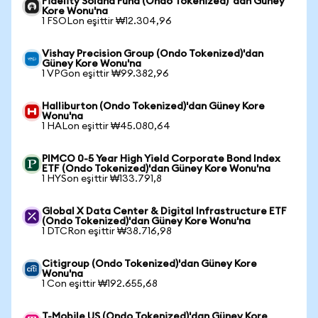
Fidelity Solana Fund (Ondo Tokenized) 'dan Güney
Kore Wonu'na
1 FSOLon eşittir ₩12.304,96
Vishay Precision Group (Ondo Tokenized)'dan
Güney Kore Wonu'na
1 VPGon eşittir ₩99.382,96
Halliburton (Ondo Tokenized)'dan Güney Kore
Wonu'na
1 HALon eşittir ₩45.080,64
PIMCO 0-5 Year High Yield Corporate Bond Index
ETF (Ondo Tokenized)'dan Güney Kore Wonu'na
1 HYSon eşittir ₩133.791,8
Global X Data Center & Digital Infrastructure ETF
(Ondo Tokenized)'dan Güney Kore Wonu'na
1 DTCRon eşittir ₩38.716,98
Citigroup (Ondo Tokenized)'dan Güney Kore
Wonu'na
1 Con eşittir ₩192.655,68
T-Mobile US (Ondo Tokenized)'dan Güney Kore