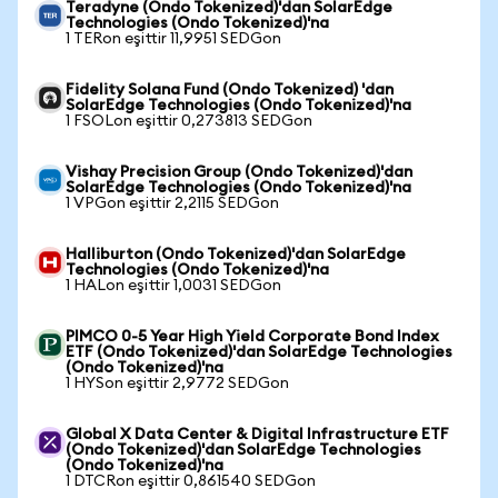
Teradyne (Ondo Tokenized)'dan SolarEdge
Technologies (Ondo Tokenized)'na
1 TERon eşittir 11,9951 SEDGon
Fidelity Solana Fund (Ondo Tokenized) 'dan
SolarEdge Technologies (Ondo Tokenized)'na
1 FSOLon eşittir 0,273813 SEDGon
Vishay Precision Group (Ondo Tokenized)'dan
SolarEdge Technologies (Ondo Tokenized)'na
1 VPGon eşittir 2,2115 SEDGon
Halliburton (Ondo Tokenized)'dan SolarEdge
Technologies (Ondo Tokenized)'na
1 HALon eşittir 1,0031 SEDGon
PIMCO 0-5 Year High Yield Corporate Bond Index
ETF (Ondo Tokenized)'dan SolarEdge Technologies
(Ondo Tokenized)'na
1 HYSon eşittir 2,9772 SEDGon
Global X Data Center & Digital Infrastructure ETF
(Ondo Tokenized)'dan SolarEdge Technologies
(Ondo Tokenized)'na
1 DTCRon eşittir 0,861540 SEDGon