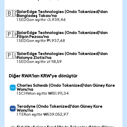
SolarEdge Technologies (Ondo Tokenized)'dan
🇧🇩
Bangladeş Takası'na
1 SEDGon eşittir ৳3.939,46
SolarEdge Technologies (Ondo Tokenized)'dan
🇵🇭
Filipin Pezosu'na
1 SEDGon eşittir ₱1.937,68
SolarEdge Technologies (Ondo Tokenized)'dan
🇵🇱
Polonya Zlotisi'na
1 SEDGon eşittir zł 118,59
Diğer RWA'ları KRW'ye dönüştür
Charles Schwab (Ondo Tokenized)'dan Güney Kore
Wonu'na
1 SCHWon eşittir ₩151.911,34
Teradyne (Ondo Tokenized)'dan Güney Kore
Wonu'na
1 TERon eşittir ₩539.052,97