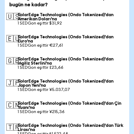
bugün ne kadar?
SolarEdge Technologies (Ondo Tokenized)'dan
🇺🇸
Amerikan Doları'na
1 SEDGon eşittir $31,92
SolarEdge Technologies (Ondo Tokenized)'dan
🇪🇺
Euro'na
1 SEDGon eşittir €27,61
SolarEdge Technologies (Ondo Tokenized)'dan
🇬🇧
İngiliz Sterlini'na
1 SEDGon eşittir £23,66
SolarEdge Technologies (Ondo Tokenized)'dan
🇯🇵
Japon Yeni'na
1 SEDGon eşittir ¥5.037,07
SolarEdge Technologies (Ondo Tokenized)'dan Çin
🇨🇳
Yuanı'na
1 SEDGon eşittir ¥215,36
SolarEdge Technologies (Ondo Tokenized)'dan Türk
🇹🇷
Lirası'na