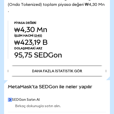
(Ondo Tokenized) toplam piyasa değeri ₩4,30 Mn
.
PIYASA DEĞERI
₩4,30 Mn
İŞLEM HACMI
(24S)
₩423,19 B
DOLAŞIMDAKI ARZ
95,75
SEDGon
DAHA FAZLA İSTATİSTİK GÖR
DAHA FAZLA İSTATİSTİK GÖR
MetaMask'ta SEDGon ile neler yapılır
SEDGon Satın Al
Birkaç dokunuşla satın alın.