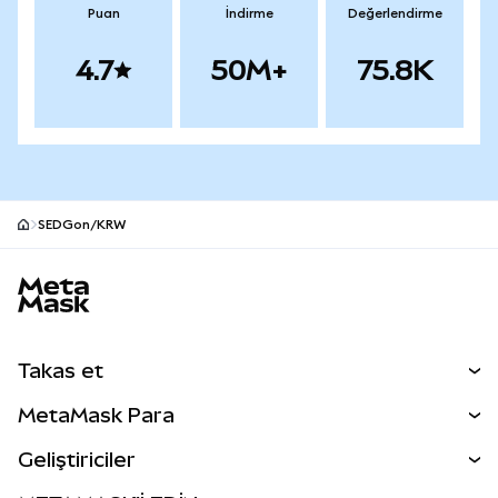
Puan
İndirme
Değerlendirme
4.7
50M+
75.8K
SEDGon/KRW
MetaMask site alt bilgisi
Takas et
Takas İşlemleri
MetaMask Para
Tahmin Et
YENİ
Kripto Al
Geliştiriciler
Perps
YENİ
MetaMask Kart
Dökümantasyon