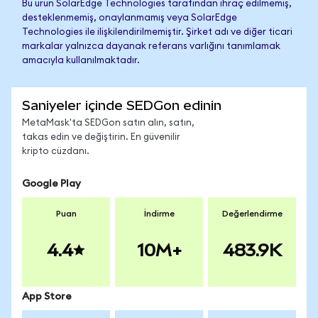
Bu ürün SolarEdge Technologies tarafından ihraç edilmemiş,
desteklenmemiş, onaylanmamış veya SolarEdge
Technologies ile ilişkilendirilmemiştir. Şirket adı ve diğer ticari
markalar yalnızca dayanak referans varlığını tanımlamak
amacıyla kullanılmaktadır.
Saniyeler içinde SEDGon edinin
MetaMask'ta SEDGon satın alın, satın,
takas edin ve değiştirin. En güvenilir
kripto cüzdanı.
Google Play
Puan
İndirme
Değerlendirme
4.4
10M+
483.9K
App Store