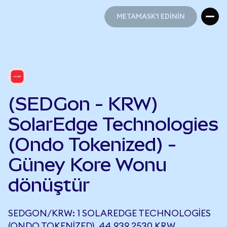
METAMASK'I EDİNİN
METAMASK'I EDİNİN
(SEDGon - KRW)
SolarEdge Technologies
(Ondo Tokenized) -
Güney Kore Wonu
dönüştür
SEDGON/KRW: 1 SOLAREDGE TECHNOLOGIES
(ONDO TOKENIZED), 44.939,2530 KRW