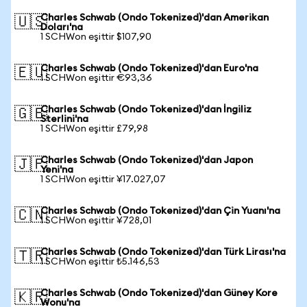
Charles Schwab (Ondo Tokenized)'dan Amerikan
🇺🇸
Doları'na
1 SCHWon eşittir $107,90
Charles Schwab (Ondo Tokenized)'dan Euro'na
🇪🇺
1 SCHWon eşittir €93,36
Charles Schwab (Ondo Tokenized)'dan İngiliz
🇬🇧
Sterlini'na
1 SCHWon eşittir £79,98
Charles Schwab (Ondo Tokenized)'dan Japon
🇯🇵
Yeni'na
1 SCHWon eşittir ¥17.027,07
Charles Schwab (Ondo Tokenized)'dan Çin Yuanı'na
🇨🇳
1 SCHWon eşittir ¥728,01
Charles Schwab (Ondo Tokenized)'dan Türk Lirası'na
🇹🇷
1 SCHWon eşittir ₺5.146,53
Charles Schwab (Ondo Tokenized)'dan Güney Kore
🇰🇷
Wonu'na