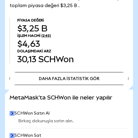
toplam piyasa değeri $3,25 B .
PIYASA DEĞERI
$3,25 B
İŞLEM HACMI
(24S)
$4,63
DOLAŞIMDAKI ARZ
30,13
SCHWon
DAHA FAZLA İSTATİSTİK GÖR
DAHA FAZLA İSTATİSTİK GÖR
MetaMask'ta SCHWon ile neler yapılır
SCHWon Satın Al
Birkaç dokunuşla satın alın.
SCHWon Sat