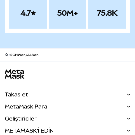
4.7
50M+
75.8K
SCHWon/ALBon
MetaMask site alt bilgisi
Takas et
Takas İşlemleri
MetaMask Para
Tahmin Et
YENİ
Kripto Al
Geliştiriciler
Perps
YENİ
MetaMask Kart
Dökümantasyon
METAMASK'İ EDİN
RWA'lar
mUSD
YENİ