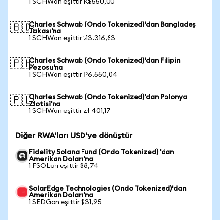
1 SCHWon eşittir R$550,00
Charles Schwab (Ondo Tokenized)'dan Bangladeş
🇧🇩
Takası'na
1 SCHWon eşittir ৳13.316,83
Charles Schwab (Ondo Tokenized)'dan Filipin
🇵🇭
Pezosu'na
1 SCHWon eşittir ₱6.550,04
Charles Schwab (Ondo Tokenized)'dan Polonya
🇵🇱
Zlotisi'na
1 SCHWon eşittir zł 401,17
Diğer RWA'ları USD'ye dönüştür
Fidelity Solana Fund (Ondo Tokenized) 'dan
Amerikan Doları'na
1 FSOLon eşittir $8,74
SolarEdge Technologies (Ondo Tokenized)'dan
Amerikan Doları'na
1 SEDGon eşittir $31,95