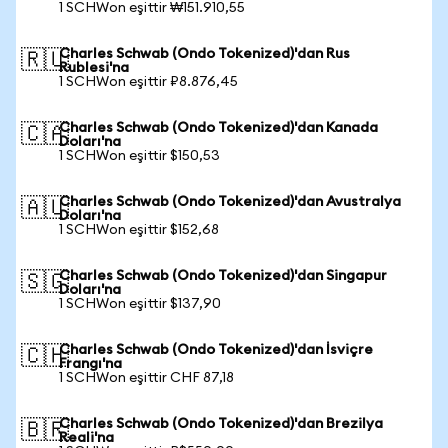
1 SCHWon eşittir ₩151.910,55
Charles Schwab (Ondo Tokenized)'dan Rus
🇷🇺
Rublesi'na
1 SCHWon eşittir ₽8.876,45
Charles Schwab (Ondo Tokenized)'dan Kanada
🇨🇦
Doları'na
1 SCHWon eşittir $150,53
Charles Schwab (Ondo Tokenized)'dan Avustralya
🇦🇺
Doları'na
1 SCHWon eşittir $152,68
Charles Schwab (Ondo Tokenized)'dan Singapur
🇸🇬
Doları'na
1 SCHWon eşittir $137,90
Charles Schwab (Ondo Tokenized)'dan İsviçre
🇨🇭
Frangı'na
1 SCHWon eşittir CHF 87,18
Charles Schwab (Ondo Tokenized)'dan Brezilya
🇧🇷
Reali'na