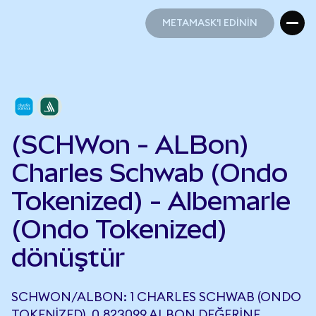
METAMASK'I EDİNİN
METAMASK'I EDİNİN
(SCHWon - ALBon)
Charles Schwab (Ondo
Tokenized) - Albemarle
(Ondo Tokenized)
dönüştür
SCHWON/ALBON: 1 CHARLES SCHWAB (ONDO
TOKENIZED), 0,823099 ALBON DEĞERINE