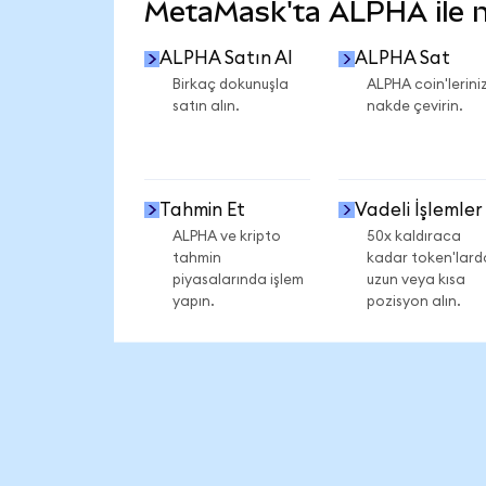
MetaMask'ta ALPHA ile ne
ALPHA Satın Al
ALPHA Sat
Birkaç dokunuşla
ALPHA coin'leriniz
satın alın.
nakde çevirin.
Tahmin Et
Vadeli İşlemler
ALPHA ve kripto
50x kaldıraca
tahmin
kadar token'lard
piyasalarında işlem
uzun veya kısa
yapın.
pozisyon alın.