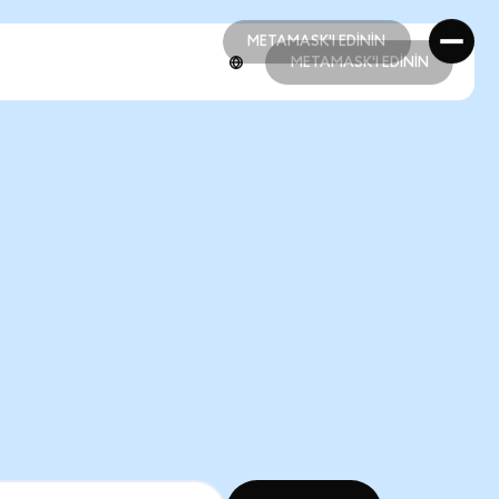
METAMASK'I EDİNİN
METAMASK'I EDİNİN
METAMASK'I EDİNİN
METAMASK'I EDİNİN