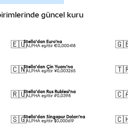
 birimlerinde güncel kuru
Stella'dan Euro'na
🇪🇺
🇬
1 ALPHA eşittir €0,000418
Stella'dan Çin Yuanı'na
🇨🇳
🇹
1 ALPHA eşittir ¥0,003265
Stella'dan Rus Rublesi'na
🇷🇺
🇨
1 ALPHA eşittir ₽0,0398
Stella'dan Singapur Doları'na
🇸🇬
🇨
1 ALPHA eşittir $0,000619