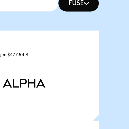
FUSE
eri $477,54 B .
ALPHA