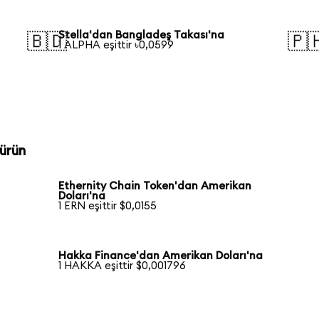
Stella'dan Bangladeş Takası'na
🇧🇩
🇵
1 ALPHA eşittir ৳0,0599
ürün
Ethernity Chain Token'dan Amerikan
Doları'na
1 ERN eşittir $0,0155
n
Hakka Finance'dan Amerikan Doları'na
1 HAKKA eşittir $0,001796