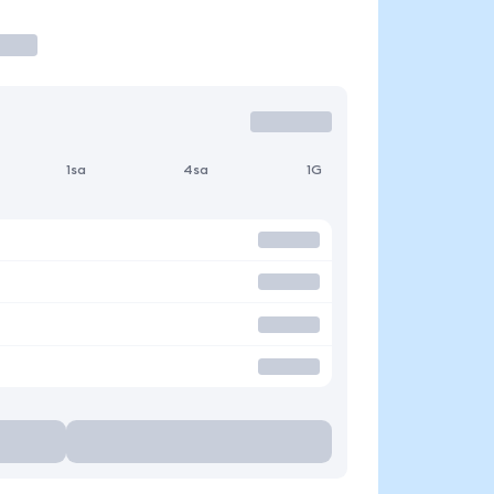
1sa
4sa
1G