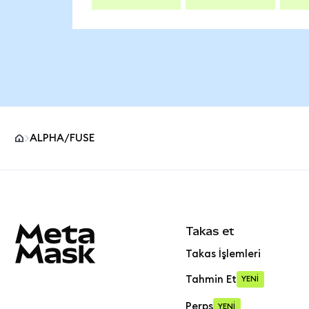
ALPHA/FUSE
MetaMask site alt bilgisi
Takas et
Takas İşlemleri
Tahmin Et
YENİ
Perps
YENİ