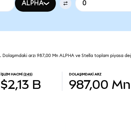
ALPHA
. Dolaşımdaki arzı 987,00 Mn ALPHA ve Stella toplam piyasa değ
İŞLEM HACMI
(24S)
DOLAŞIMDAKI ARZ
$2,13 B
987,00 Mn