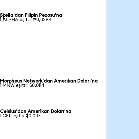
Stella'dan Filipin Pezosu'na

1 ALPHA eşittir ₱0,0294
Morpheus Network'dan Amerikan Doları'na
1 MNW eşittir $0,0114
Celsius'dan Amerikan Doları'na
1 CEL eşittir $0,0117