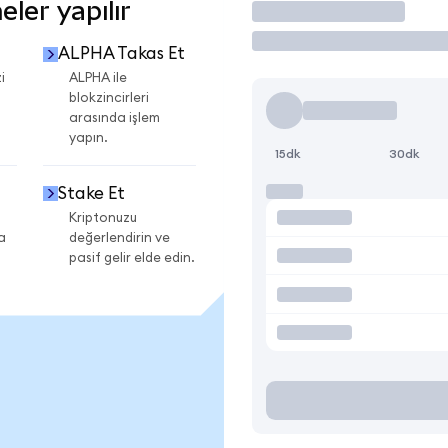
ler yapılır
İşlem Yap
ALPHA Takas Et
i
ALPHA ile
blokzincirleri
arasında işlem
yapın.
15dk
30dk
Stake Et
Kriptonuzu
a
değerlendirin ve
pasif gelir elde edin.