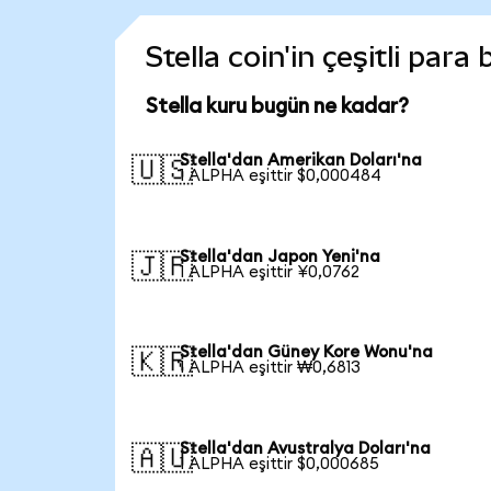
Stella coin'in çeşitli para
Stella kuru bugün ne kadar?
Stella'dan Amerikan Doları'na
🇺🇸
1 ALPHA eşittir $0,000484
Stella'dan Japon Yeni'na
🇯🇵
1 ALPHA eşittir ¥0,0762
Stella'dan Güney Kore Wonu'na
🇰🇷
1 ALPHA eşittir ₩0,6813
Stella'dan Avustralya Doları'na
🇦🇺
1 ALPHA eşittir $0,000685