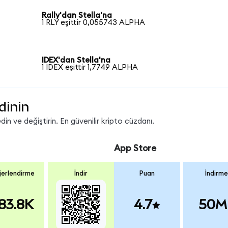
Rally'dan Stella'na
1 RLY eşittir 0,055743 ALPHA
IDEX'dan Stella'na
1 IDEX eşittir 1,7749 ALPHA
dinin
n ve değiştirin. En güvenilir kripto cüzdanı.
App Store
erlendirme
İndir
Puan
İndirme
83.8K
4.7
50M