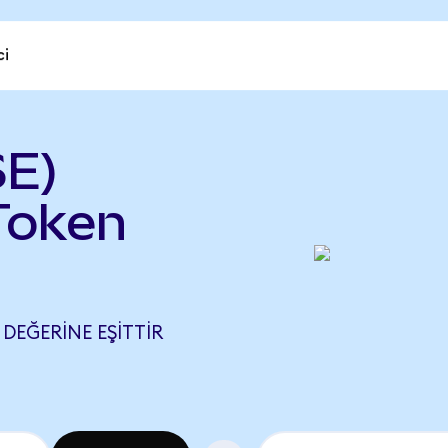
ci
SE)
 Token
 DEĞERINE EŞITTIR