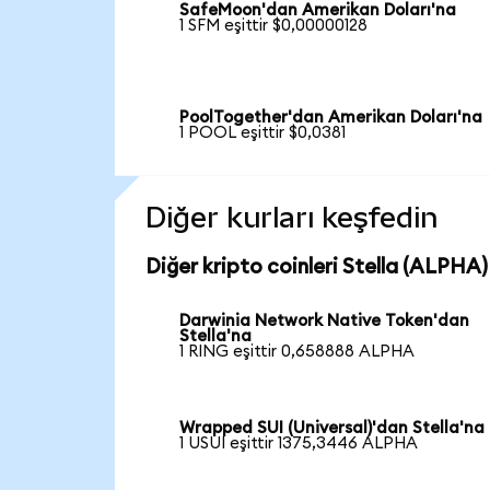
SafeMoon'dan Amerikan Doları'na
1 SFM eşittir $0,00000128
PoolTogether'dan Amerikan Doları'na
1 POOL eşittir $0,0381
Diğer kurları keşfedin
Diğer kripto coinleri Stella (ALPHA) 
Darwinia Network Native Token'dan
Stella'na
1 RING eşittir 0,658888 ALPHA
Wrapped SUI (Universal)'dan Stella'na
1 USUI eşittir 1375,3446 ALPHA