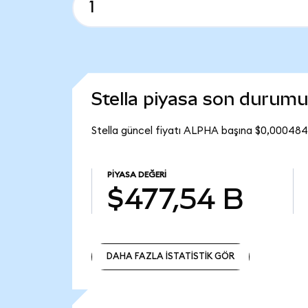
Stella piyasa son durumu
Stella güncel fiyatı ALPHA başına $0,000484
PIYASA DEĞERI
$477,54 B
DAHA FAZLA İSTATİSTİK GÖR
DAHA FAZLA İSTATİSTİK GÖR