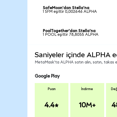
SafeMoon'dan Stella'na
1 SFM eşittir 0,002646 ALPHA
PoolTogether'dan Stella'na
1 POOL eşittir 78,8055 ALPHA
Saniyeler içinde ALPHA e
MetaMask'ta ALPHA satın alın, satın, takas edi
Google Play
Puan
İndirme
Değ
4.4
10M+
4