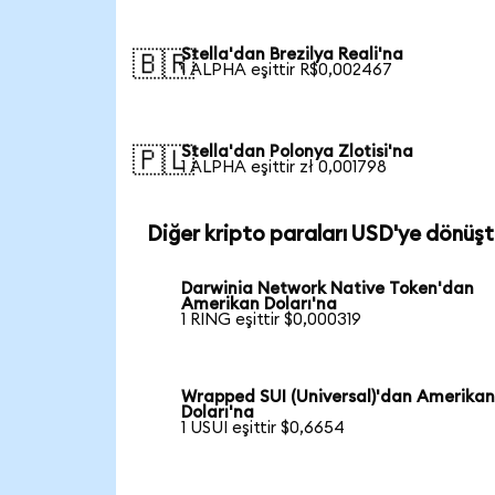
Stella'dan Brezilya Reali'na
🇧🇷
1 ALPHA eşittir R$0,002467
Stella'dan Polonya Zlotisi'na
🇵🇱
1 ALPHA eşittir zł 0,001798
Diğer kripto paraları USD'ye dönüşt
Darwinia Network Native Token'dan
Amerikan Doları'na
1 RING eşittir $0,000319
Wrapped SUI (Universal)'dan Amerika
Doları'na
1 USUI eşittir $0,6654