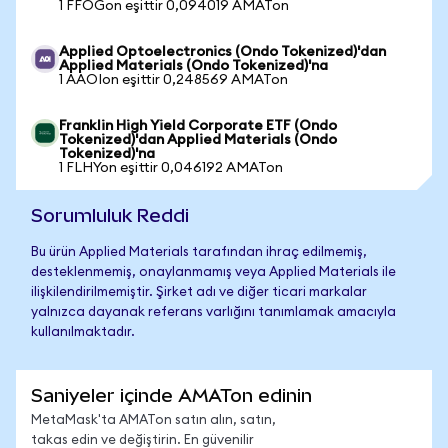
1 FFOGon eşittir 0,094019 AMATon
Applied Optoelectronics (Ondo Tokenized)'dan
Applied Materials (Ondo Tokenized)'na
1 AAOIon eşittir 0,248569 AMATon
Franklin High Yield Corporate ETF (Ondo
Tokenized)'dan Applied Materials (Ondo
Tokenized)'na
1 FLHYon eşittir 0,046192 AMATon
Sorumluluk Reddi
Bu ürün Applied Materials tarafından ihraç edilmemiş,
desteklenmemiş, onaylanmamış veya Applied Materials ile
ilişkilendirilmemiştir. Şirket adı ve diğer ticari markalar
yalnızca dayanak referans varlığını tanımlamak amacıyla
kullanılmaktadır.
Saniyeler içinde AMATon edinin
MetaMask'ta AMATon satın alın, satın,
takas edin ve değiştirin. En güvenilir