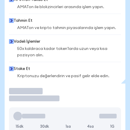
AMATon ile blokzincirleri arasında işlem yapın.
Tahmin Et
AMATon ve kripto tahmin piyasalarında işlem yapın.
Vadeli İşlemler
50x kaldıraca kadar token'larda uzun veya kısa
pozisyon alın.
Stake Et
Kriptonuzu değerlendirin ve pasif gelir elde edin.
İşlem Yap
15dk
30dk
1sa
4sa
1G