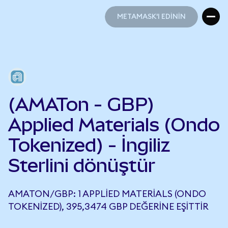
METAMASK'I EDİNİN
METAMASK'I EDİNİN
(AMATon - GBP)
Applied Materials (Ondo
Tokenized) - İngiliz
Sterlini dönüştür
AMATON/GBP: 1 APPLIED MATERIALS (ONDO
TOKENIZED), 395,3474 GBP DEĞERINE EŞITTIR