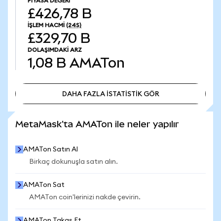
PIYASA DEĞERI
£426,78 B
İŞLEM HACMI
(24S)
£329,70 B
DOLAŞIMDAKI ARZ
1,08 B
AMATon
DAHA FAZLA İSTATİSTİK GÖR
DAHA FAZLA İSTATİSTİK GÖR
MetaMask'ta AMATon ile neler yapılır
AMATon Satın Al
Birkaç dokunuşla satın alın.
AMATon Sat
AMATon coin'lerinizi nakde çevirin.
AMATon Takas Et