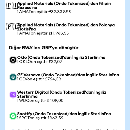
Applied Materials (Ondo Tokenized)'dan Filipin
🇵🇭
Pezosu'na
1 AMATon eşittir ₱32.339,98
Applied Materials (Ondo Tokenized)'dan Polonya
🇵🇱
Zlotisi'na
1 AMATon eşittir zł 1.983,55
Diğer RWA'ları GBP'ye dönüştür
Oklo (Ondo Tokenized)'dan İngiliz Sterlini'na
1 OKLOon eşittir £32,07
GE Vernova (Ondo Tokenized)'dan İngiliz Sterlini'na
1 GEVon eşittir £764,53
Western Digital (Ondo Tokenized)'dan İngiliz
Sterlini'na
1 WDCon eşittir £409,00
Spotify (Ondo Tokenized)'dan İngiliz Sterlini'na
1 SPOTon eşittir £363,59