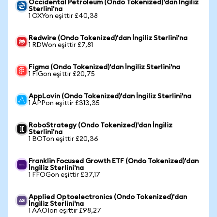
Occidental Petroleum (Ondo Tokenized)'dan İngiliz
Sterlini'na
1 OXYon eşittir £40,38
Redwire (Ondo Tokenized)'dan İngiliz Sterlini'na
1 RDWon eşittir £7,81
Figma (Ondo Tokenized)'dan İngiliz Sterlini'na
1 FIGon eşittir £20,75
AppLovin (Ondo Tokenized)'dan İngiliz Sterlini'na
1 APPon eşittir £313,35
RoboStrategy (Ondo Tokenized)'dan İngiliz
Sterlini'na
1 BOTon eşittir £20,36
Franklin Focused Growth ETF (Ondo Tokenized)'dan
İngiliz Sterlini'na
1 FFOGon eşittir £37,17
Applied Optoelectronics (Ondo Tokenized)'dan
İngiliz Sterlini'na
1 AAOIon eşittir £98,27