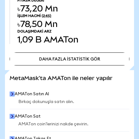
PIYASA DEĞERI
৳73,20 Mn
İŞLEM HACMI
(24S)
৳78,50 Mn
DOLAŞIMDAKI ARZ
1,09 B
AMATon
DAHA FAZLA İSTATİSTİK GÖR
DAHA FAZLA İSTATİSTİK GÖR
MetaMask'ta AMATon ile neler yapılır
AMATon Satın Al
Birkaç dokunuşla satın alın.
AMATon Sat
AMATon coin'lerinizi nakde çevirin.
AMATon Takas Et