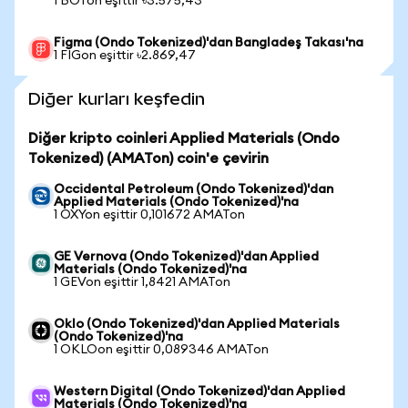
1 BOTon eşittir ৳3.575,43
Figma (Ondo Tokenized)'dan Bangladeş Takası'na
1 FIGon eşittir ৳2.869,47
Diğer kurları keşfedin
Diğer kripto coinleri Applied Materials (Ondo
Tokenized) (AMATon) coin'e çevirin
Occidental Petroleum (Ondo Tokenized)'dan
Applied Materials (Ondo Tokenized)'na
1 OXYon eşittir 0,101672 AMATon
GE Vernova (Ondo Tokenized)'dan Applied
Materials (Ondo Tokenized)'na
1 GEVon eşittir 1,8421 AMATon
Oklo (Ondo Tokenized)'dan Applied Materials
(Ondo Tokenized)'na
1 OKLOon eşittir 0,089346 AMATon
Western Digital (Ondo Tokenized)'dan Applied
Materials (Ondo Tokenized)'na