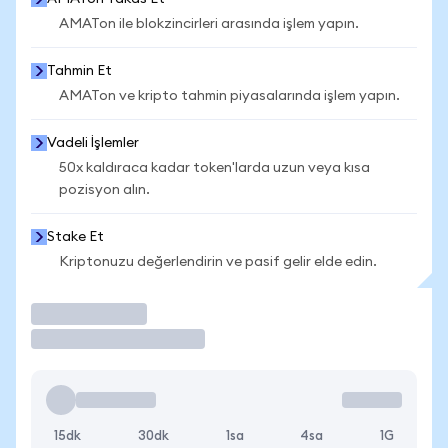
AMATon ile blokzincirleri arasında işlem yapın.
Tahmin Et
AMATon ve kripto tahmin piyasalarında işlem yapın.
Vadeli İşlemler
50x kaldıraca kadar token'larda uzun veya kısa
pozisyon alın.
Stake Et
Kriptonuzu değerlendirin ve pasif gelir elde edin.
İşlem Yap
15dk
30dk
1sa
4sa
1G