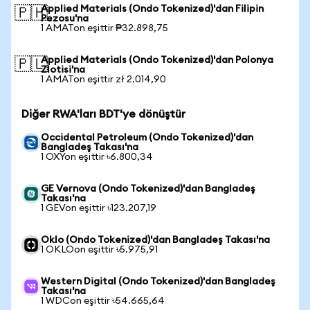
Applied Materials (Ondo Tokenized)'dan Filipin
🇵🇭
Pezosu'na
1 AMATon eşittir ₱32.898,75
Applied Materials (Ondo Tokenized)'dan Polonya
🇵🇱
Zlotisi'na
1 AMATon eşittir zł 2.014,90
Diğer RWA'ları BDT'ye dönüştür
Occidental Petroleum (Ondo Tokenized)'dan
Bangladeş Takası'na
1 OXYon eşittir ৳6.800,34
GE Vernova (Ondo Tokenized)'dan Bangladeş
Takası'na
1 GEVon eşittir ৳123.207,19
Oklo (Ondo Tokenized)'dan Bangladeş Takası'na
1 OKLOon eşittir ৳5.975,91
Western Digital (Ondo Tokenized)'dan Bangladeş
Takası'na
1 WDCon eşittir ৳54.665,64