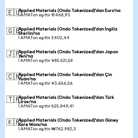
Applied Materials (Ondo Tokenized)'dan Euro'na
🇪🇺
1 AMATon eşittir €468,93
Applied Materials (Ondo Tokenized)'dan İngiliz
🇬🇧
Sterlini'na
1 AMATon eşittir £402,44
Applied Materials (Ondo Tokenized)'dan Japon
🇯🇵
Yeni'na
1 AMATon eşittir ¥85.521,58
Applied Materials (Ondo Tokenized)'dan Çin
🇨🇳
Yuanı'na
1 AMATon eşittir ¥3.656,56
Applied Materials (Ondo Tokenized)'dan Türk
🇹🇷
Lirası'na
1 AMATon eşittir ₺25.849,41
Applied Materials (Ondo Tokenized)'dan Güney
🇰🇷
Kore Wonu'na
1 AMATon eşittir ₩762.982,3