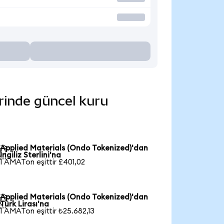
erinde güncel kuru
Applied Materials (Ondo Tokenized)'dan

İngiliz Sterlini'na
1 AMATon eşittir £401,02
Applied Materials (Ondo Tokenized)'dan

Türk Lirası'na
1 AMATon eşittir ₺25.682,13