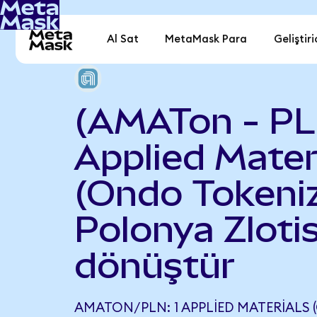
Al Sat
MetaMask Para
Geliştiri
(AMATon - PL
Applied Mater
(Ondo Tokeniz
Polonya Zlotis
dönüştür
AMATON/PLN: 1 APPLIED MATERIALS 