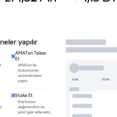
eler yapılır
İşlem Yap
AMATon Takas
Et
e
AMATon ile
blokzincirleri
arasında işlem
15dk
30dk
yapın.
Stake Et
Kriptonuzu
a
değerlendirin ve
pasif gelir elde edin.