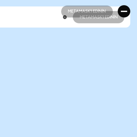
METAMASK'I EDİNİN
METAMASK'I EDİNİN
METAMASK'I EDİNİN
METAMASK'I EDİNİN