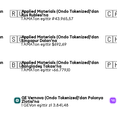
an
Applied Materials (Ondo Tokenized)'dan
🇷🇺
🇨
Rus Rublesi'na
1 AMATon eşittir ₽43.965,57
an
Applied Materials (Ondo Tokenized)'dan
🇸🇬
🇨
Singapur Doları'na
1 AMATon eşittir $692,69
an
Applied Materials (Ondo Tokenized)'dan
🇧🇩
🇵
Bangladeş Takası'na
1 AMATon eşittir ৳66.779,10
GE Vernova (Ondo Tokenized)'dan Polonya
Zlotisi'na
1 GEVon eşittir zł 3.841,48