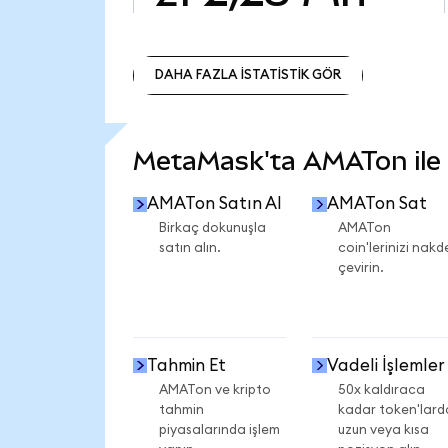
DAHA FAZLA İSTATİSTİK GÖR
DAHA FAZLA İSTATİSTİK GÖR
MetaMask'ta AMATon ile n
AMATon Satın Al
AMATon Sat
Birkaç dokunuşla
AMATon
satın alın.
coin'lerinizi nakd
çevirin.
Tahmin Et
Vadeli İşlemler
AMATon ve kripto
50x kaldıraca
tahmin
kadar token'lard
piyasalarında işlem
uzun veya kısa