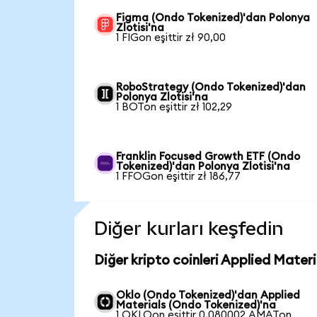
Figma (Ondo Tokenized)'dan Polonya
Zlotisi'na
1 FIGon eşittir zł 90,00
RoboStrategy (Ondo Tokenized)'dan
Polonya Zlotisi'na
1 BOTon eşittir zł 102,29
Franklin Focused Growth ETF (Ondo
Tokenized)'dan Polonya Zlotisi'na
1 FFOGon eşittir zł 186,77
Diğer kurları keşfedin
Diğer kripto coinleri Applied Mater
Oklo (Ondo Tokenized)'dan Applied
Materials (Ondo Tokenized)'na
1 OKLOon eşittir 0,080002 AMATon