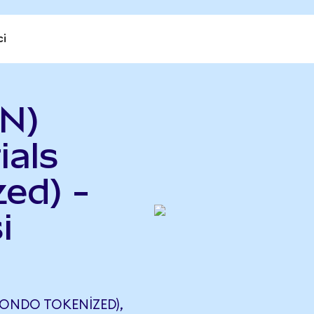
ci
N)
ials
ed) -
i
(ONDO TOKENIZED),