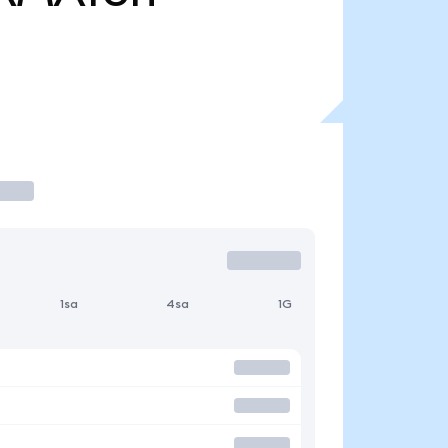
1sa
4sa
1G