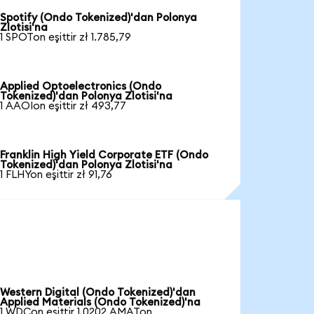
Spotify (Ondo Tokenized)'dan Polonya
Zlotisi'na
1 SPOTon eşittir zł 1.785,79
Applied Optoelectronics (Ondo
Tokenized)'dan Polonya Zlotisi'na
1 AAOIon eşittir zł 493,77
Franklin High Yield Corporate ETF (Ondo
Tokenized)'dan Polonya Zlotisi'na
1 FLHYon eşittir zł 91,76
Western Digital (Ondo Tokenized)'dan
Applied Materials (Ondo Tokenized)'na
1 WDCon eşittir 1,0202 AMATon