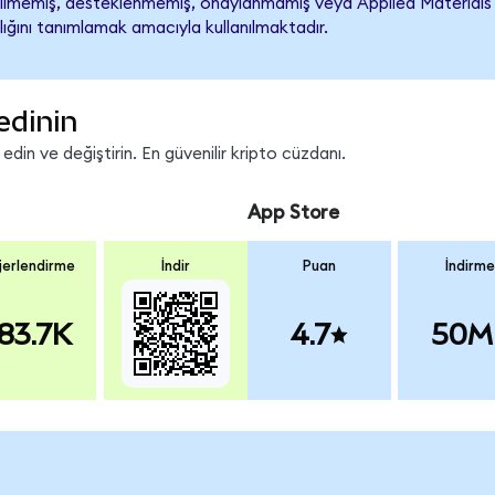
lmemiş, desteklenmemiş, onaylanmamış veya Applied Materials ile i
lığını tanımlamak amacıyla kullanılmaktadır.
edinin
in ve değiştirin. En güvenilir kripto cüzdanı.
App Store
erlendirme
İndir
Puan
İndirme
83.7K
4.7
50M