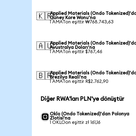
Applied Materials (Ondo Tokenized)'d
🇰🇷
Güney Kore Wonu'na
1 AMATon eşittir ₩768.743,63
Applied Materials (Ondo Tokenized)'d
🇦🇺
Avustralya Doları'na
1 AMATon eşittir $767,46
Applied Materials (Ondo Tokenized)'d
🇧🇷
Brezilya Reali'na
1 AMATon eşittir R$2.762,90
Diğer RWA'ları PLN'ye dönüştür
Oklo (Ondo Tokenized)'dan Polonya
Zlotisi'na
1 OKLOon eşittir zł 161,16