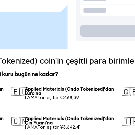
okenized) coin'in çeşitli para biriml
 kuru bugün ne kadar?
an
Applied Materials (Ondo Tokenized)'dan
🇪🇺
🇬
Euro'na
1 AMATon eşittir €468,39
an
Applied Materials (Ondo Tokenized)'dan
🇨🇳
🇹
Çin Yuanı'na
1 AMATon eşittir ¥3.642,41