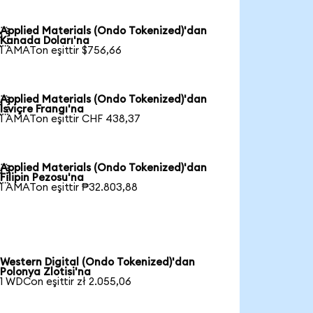
Applied Materials (Ondo Tokenized)'dan

Kanada Doları'na
1 AMATon eşittir $756,66
Applied Materials (Ondo Tokenized)'dan

İsviçre Frangı'na
1 AMATon eşittir CHF 438,37
Applied Materials (Ondo Tokenized)'dan

Filipin Pezosu'na
1 AMATon eşittir ₱32.803,88
Western Digital (Ondo Tokenized)'dan
Polonya Zlotisi'na
1 WDCon eşittir zł 2.055,06