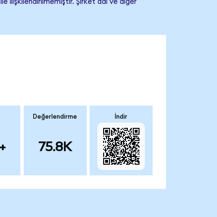
lişkilendirilmemiştir. Şirket adı ve diğer
Değerlendirme
İndir
+
75.8K