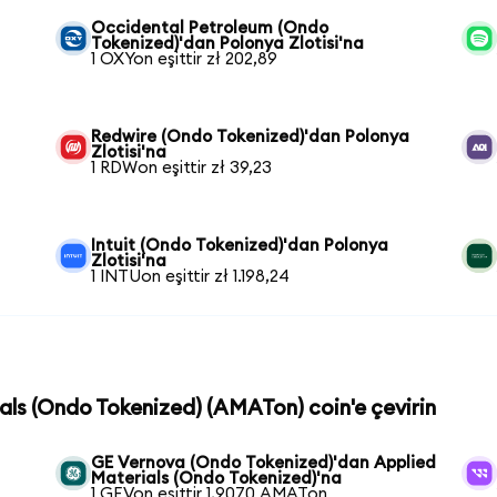
Occidental Petroleum (Ondo
Tokenized)'dan Polonya Zlotisi'na
1 OXYon eşittir zł 202,89
Redwire (Ondo Tokenized)'dan Polonya
Zlotisi'na
1 RDWon eşittir zł 39,23
Intuit (Ondo Tokenized)'dan Polonya
Zlotisi'na
1 INTUon eşittir zł 1.198,24
ials (Ondo Tokenized) (AMATon) coin'e çevirin
GE Vernova (Ondo Tokenized)'dan Applied
Materials (Ondo Tokenized)'na
1 GEVon eşittir 1,9070 AMATon