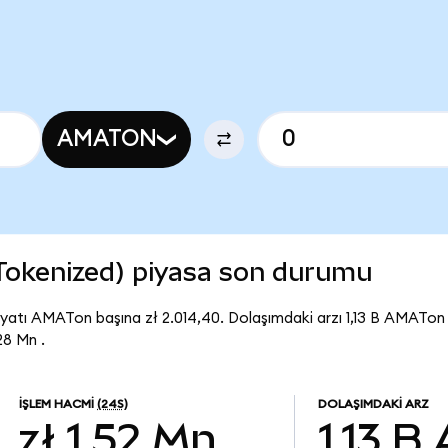
AMATON
 Tokenized) piyasa son durumu
yatı AMATon başına zł 2.014,40. Dolaşımdaki arzı 1,13 B AMATon
28 Mn .
İŞLEM HACMI
(24S)
DOLAŞIMDAKI ARZ
zł 1,52 Mn
1,13 B