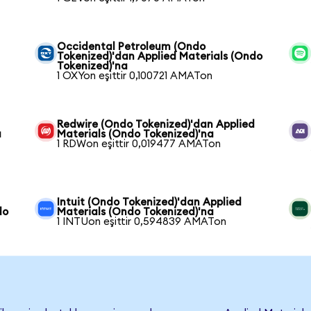
Occidental Petroleum (Ondo
Tokenized)'dan Applied Materials (Ondo
Tokenized)'na
1 OXYon eşittir 0,100721 AMATon
Redwire (Ondo Tokenized)'dan Applied
a
Materials (Ondo Tokenized)'na
1 RDWon eşittir 0,019477 AMATon
Intuit (Ondo Tokenized)'dan Applied
do
Materials (Ondo Tokenized)'na
1 INTUon eşittir 0,594839 AMATon