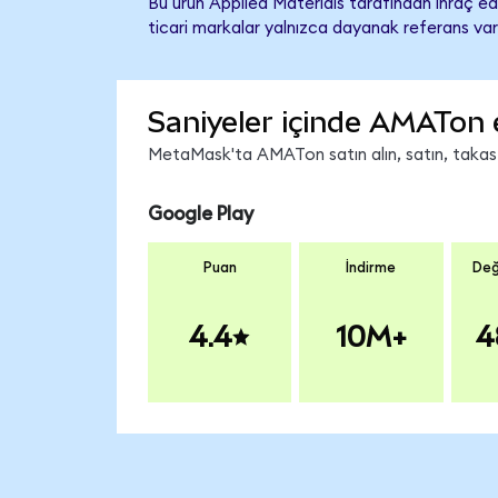
Bu ürün Applied Materials tarafından ihraç edi
ticari markalar yalnızca dayanak referans var
Saniyeler içinde AMATon 
MetaMask'ta AMATon satın alın, satın, takas ed
Google Play
Puan
İndirme
Değ
4.4
10M+
4