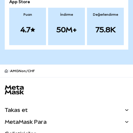
App Store
Puan
İndirme
Değerlendirme
4.7
50M+
75.8K
AMGNon/CHF
MetaMask site alt bilgisi
Takas et
Takas İşlemleri
MetaMask Para
Tahmin Et
YENİ
Kripto Al