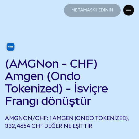
METAMASK'I EDİNİN
METAMASK'I EDİNİN
(AMGNon - CHF)
Amgen (Ondo
Tokenized) - İsviçre
Frangı dönüştür
AMGNON/CHF: 1 AMGEN (ONDO TOKENIZED),
332,4654 CHF DEĞERINE EŞITTIR