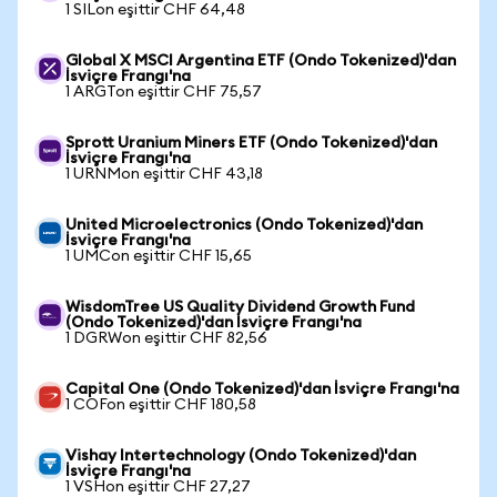
1 SILon eşittir CHF 64,48
Global X MSCI Argentina ETF (Ondo Tokenized)'dan
İsviçre Frangı'na
1 ARGTon eşittir CHF 75,57
Sprott Uranium Miners ETF (Ondo Tokenized)'dan
İsviçre Frangı'na
1 URNMon eşittir CHF 43,18
United Microelectronics (Ondo Tokenized)'dan
İsviçre Frangı'na
1 UMCon eşittir CHF 15,65
WisdomTree US Quality Dividend Growth Fund
(Ondo Tokenized)'dan İsviçre Frangı'na
1 DGRWon eşittir CHF 82,56
Capital One (Ondo Tokenized)'dan İsviçre Frangı'na
1 COFon eşittir CHF 180,58
Vishay Intertechnology (Ondo Tokenized)'dan
İsviçre Frangı'na
1 VSHon eşittir CHF 27,27