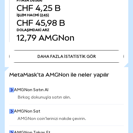
PIYASA DEĞERI
CHF 4,25 B
İŞLEM HACMI
(24S)
CHF 45,98 B
DOLAŞIMDAKI ARZ
12,79
AMGNon
DAHA FAZLA İSTATİSTİK GÖR
DAHA FAZLA İSTATİSTİK GÖR
MetaMask'ta AMGNon ile neler yapılır
AMGNon Satın Al
Birkaç dokunuşla satın alın.
AMGNon Sat
AMGNon coin'lerinizi nakde çevirin.
AMGNon Takas Et