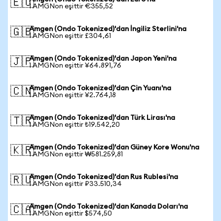
🇪🇺
1 AMGNon eşittir €355,52
Amgen (Ondo Tokenized)'dan İngiliz Sterlini'na
🇬🇧
1 AMGNon eşittir £304,61
Amgen (Ondo Tokenized)'dan Japon Yeni'na
🇯🇵
1 AMGNon eşittir ¥64.891,76
Amgen (Ondo Tokenized)'dan Çin Yuanı'na
🇨🇳
1 AMGNon eşittir ¥2.764,18
Amgen (Ondo Tokenized)'dan Türk Lirası'na
🇹🇷
1 AMGNon eşittir ₺19.542,20
Amgen (Ondo Tokenized)'dan Güney Kore Wonu'na
🇰🇷
1 AMGNon eşittir ₩581.259,81
Amgen (Ondo Tokenized)'dan Rus Rublesi'na
🇷🇺
1 AMGNon eşittir ₽33.510,34
Amgen (Ondo Tokenized)'dan Kanada Doları'na
🇨🇦
1 AMGNon eşittir $574,50