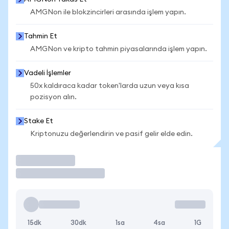
AMGNon ile blokzincirleri arasında işlem yapın.
Tahmin Et
AMGNon ve kripto tahmin piyasalarında işlem yapın.
Vadeli İşlemler
50x kaldıraca kadar token'larda uzun veya kısa
pozisyon alın.
Stake Et
Kriptonuzu değerlendirin ve pasif gelir elde edin.
İşlem Yap
15dk
30dk
1sa
4sa
1G