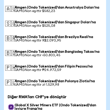
Amgen (Ondo Tokenized)'dan Avustralya Doları'na
🇦🇺
1 AMGNon eşittir $582,23
Amgen (Ondo Tokenized)'dan Singapur Doları'na
🇸🇬
1 AMGNon eşittir $525,08
Amgen (Ondo Tokenized)'dan Brezilya Reali'na
🇧🇷
1 AMGNon eşittir R$2.093,95
Amgen (Ondo Tokenized)'dan Bangladeş Takası'na
🇧🇩
1 AMGNon eşittir ৳50.803,45
Amgen (Ondo Tokenized)'dan Filipin Pezosu'na
🇵🇭
1 AMGNon eşittir ₱24.972,59
Amgen (Ondo Tokenized)'dan Polonya Zlotisi'na
🇵🇱
1 AMGNon eşittir zł 1.529,98
Diğer RWA'ları CHF'ye dönüştür
Global X Silver Miners ETF (Ondo Tokenized)'dan
İsviçre Frangı'na