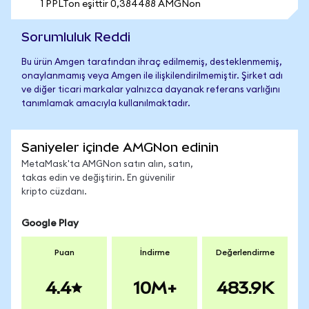
1 PPLTon eşittir 0,384488 AMGNon
Sorumluluk Reddi
Bu ürün Amgen tarafından ihraç edilmemiş, desteklenmemiş,
onaylanmamış veya Amgen ile ilişkilendirilmemiştir. Şirket adı
ve diğer ticari markalar yalnızca dayanak referans varlığını
tanımlamak amacıyla kullanılmaktadır.
Saniyeler içinde AMGNon edinin
MetaMask'ta AMGNon satın alın, satın,
takas edin ve değiştirin. En güvenilir
kripto cüzdanı.
Google Play
Puan
İndirme
Değerlendirme
4.4
10M+
483.9K