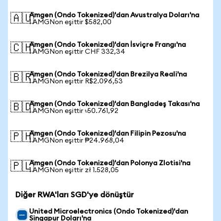
Amgen (Ondo Tokenized)'dan Avustralya Doları'na
🇦🇺
1 AMGNon eşittir $582,00
Amgen (Ondo Tokenized)'dan İsviçre Frangı'na
🇨🇭
1 AMGNon eşittir CHF 332,34
Amgen (Ondo Tokenized)'dan Brezilya Reali'na
🇧🇷
1 AMGNon eşittir R$2.096,53
Amgen (Ondo Tokenized)'dan Bangladeş Takası'na
🇧🇩
1 AMGNon eşittir ৳50.761,92
Amgen (Ondo Tokenized)'dan Filipin Pezosu'na
🇵🇭
1 AMGNon eşittir ₱24.968,04
Amgen (Ondo Tokenized)'dan Polonya Zlotisi'na
🇵🇱
1 AMGNon eşittir zł 1.528,05
Diğer RWA'ları SGD'ye dönüştür
United Microelectronics (Ondo Tokenized)'dan
Singapur Doları'na