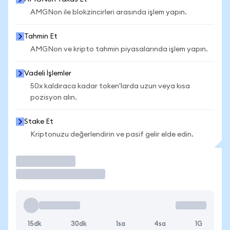
AMGNon ile blokzincirleri arasında işlem yapın.
Tahmin Et
AMGNon ve kripto tahmin piyasalarında işlem yapın.
Vadeli İşlemler
50x kaldıraca kadar token'larda uzun veya kısa
pozisyon alın.
Stake Et
Kriptonuzu değerlendirin ve pasif gelir elde edin.
İşlem Yap
15dk
30dk
1sa
4sa
1G