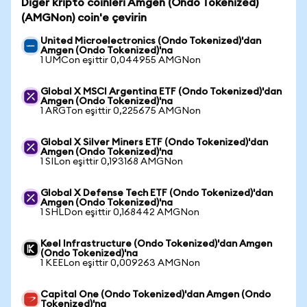
Diğer kripto coinleri Amgen (Ondo Tokenized)
(AMGNon) coin'e çevirin
United Microelectronics (Ondo Tokenized)'dan
Amgen (Ondo Tokenized)'na
1 UMCon eşittir 0,044955 AMGNon
Global X MSCI Argentina ETF (Ondo Tokenized)'dan
Amgen (Ondo Tokenized)'na
1 ARGTon eşittir 0,225675 AMGNon
Global X Silver Miners ETF (Ondo Tokenized)'dan
Amgen (Ondo Tokenized)'na
1 SILon eşittir 0,193168 AMGNon
Global X Defense Tech ETF (Ondo Tokenized)'dan
Amgen (Ondo Tokenized)'na
1 SHLDon eşittir 0,168442 AMGNon
Keel Infrastructure (Ondo Tokenized)'dan Amgen
(Ondo Tokenized)'na
1 KEELon eşittir 0,009263 AMGNon
Capital One (Ondo Tokenized)'dan Amgen (Ondo
Tokenized)'na