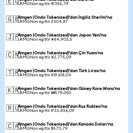
🇪🇺
1 AMGNon eşittir €355,79
Amgen (Ondo Tokenized)'dan İngiliz Sterlini'na
🇬🇧
1 AMGNon eşittir £304,87
Amgen (Ondo Tokenized)'dan Japon Yeni'na
🇯🇵
1 AMGNon eşittir ¥64.903,5
Amgen (Ondo Tokenized)'dan Çin Yuanı'na
🇨🇳
1 AMGNon eşittir ¥2.775,09
Amgen (Ondo Tokenized)'dan Türk Lirası'na
🇹🇷
1 AMGNon eşittir ₺19.618,04
Amgen (Ondo Tokenized)'dan Güney Kore Wonu'na
🇰🇷
1 AMGNon eşittir ₩579.050
Amgen (Ondo Tokenized)'dan Rus Rublesi'na
🇷🇺
1 AMGNon eşittir ₽33.836,09
Amgen (Ondo Tokenized)'dan Kanada Doları'na
🇨🇦
1 AMGNon eşittir $573,79