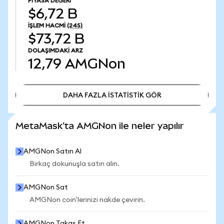
PIYASA DEĞERI
$6,72 B
İŞLEM HACMI
(24S)
$73,72 B
DOLAŞIMDAKI ARZ
12,79
AMGNon
DAHA FAZLA İSTATİSTİK GÖR
DAHA FAZLA İSTATİSTİK GÖR
MetaMask'ta AMGNon ile neler yapılır
AMGNon Satın Al
Birkaç dokunuşla satın alın.
AMGNon Sat
AMGNon coin'lerinizi nakde çevirin.
AMGNon Takas Et