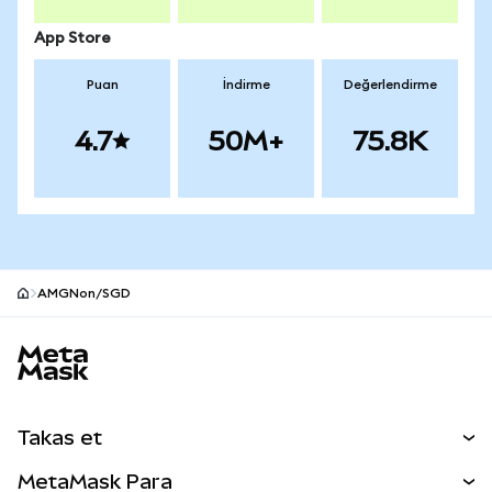
App Store
Puan
İndirme
Değerlendirme
4.7
50M+
75.8K
AMGNon/SGD
MetaMask site alt bilgisi
Takas et
Takas İşlemleri
MetaMask Para