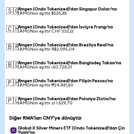
Amgen (Ondo Tokenized)'dan Singapur Doları'na
🇸🇬
1 AMGNon eşittir $525,85
Amgen (Ondo Tokenized)'dan İsviçre Frangı'na
🇨🇭
1 AMGNon eşittir CHF 332,12
Amgen (Ondo Tokenized)'dan Brezilya Reali'na
🇧🇷
1 AMGNon eşittir R$2.095,04
Amgen (Ondo Tokenized)'dan Bangladeş Takası'na
🇧🇩
1 AMGNon eşittir ৳50.728,01
Amgen (Ondo Tokenized)'dan Filipin Pezosu'na
🇵🇭
1 AMGNon eşittir ₱24.881,60
Amgen (Ondo Tokenized)'dan Polonya Zlotisi'na
🇵🇱
1 AMGNon eşittir zł 1.529,70
Diğer RWA'ları CNY'ye dönüştür
Global X Silver Miners ETF (Ondo Tokenized)'dan Çin
Yuanı'na