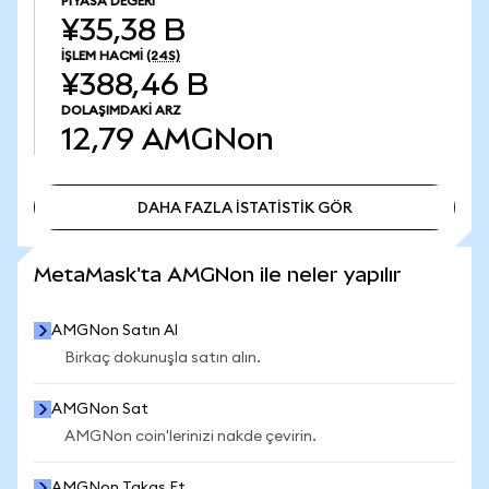
PIYASA DEĞERI
¥35,38 B
İŞLEM HACMI
(24S)
¥388,46 B
DOLAŞIMDAKI ARZ
12,79
AMGNon
DAHA FAZLA İSTATİSTİK GÖR
DAHA FAZLA İSTATİSTİK GÖR
MetaMask'ta AMGNon ile neler yapılır
AMGNon Satın Al
Birkaç dokunuşla satın alın.
AMGNon Sat
AMGNon coin'lerinizi nakde çevirin.
AMGNon Takas Et