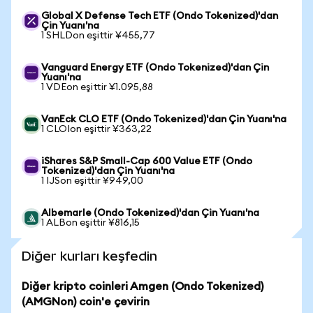
Global X Defense Tech ETF (Ondo Tokenized)'dan
Çin Yuanı'na
1 SHLDon eşittir ¥455,77
Vanguard Energy ETF (Ondo Tokenized)'dan Çin
Yuanı'na
1 VDEon eşittir ¥1.095,88
VanEck CLO ETF (Ondo Tokenized)'dan Çin Yuanı'na
1 CLOIon eşittir ¥363,22
iShares S&P Small-Cap 600 Value ETF (Ondo
Tokenized)'dan Çin Yuanı'na
1 IJSon eşittir ¥949,00
Albemarle (Ondo Tokenized)'dan Çin Yuanı'na
1 ALBon eşittir ¥816,15
Diğer kurları keşfedin
Diğer kripto coinleri Amgen (Ondo Tokenized)
(AMGNon) coin'e çevirin