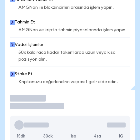
AMGNon ile blokzincirleri arasında işlem yapın.
Tahmin Et
AMGNon ve kripto tahmin piyasalarında işlem yapın.
Vadeli İşlemler
50x kaldıraca kadar token'larda uzun veya kısa
pozisyon alın.
Stake Et
Kriptonuzu değerlendirin ve pasif gelir elde edin.
İşlem Yap
15dk
30dk
1sa
4sa
1G