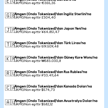
🇪🇺
1 AMGNon eşittir €355,35
Amgen (Ondo Tokenized)'dan İngiliz Sterlini'na
🇬🇧
1 AMGNon eşittir £304,40
Amgen (Ondo Tokenized)'dan Japon Yeni'na
🇯🇵
1 AMGNon eşittir ¥64.851,47
Amgen (Ondo Tokenized)'dan Türk Lirası'na
🇹🇷
1 AMGNon eşittir ₺19.509,48
Amgen (Ondo Tokenized)'dan Güney Kore Wonu'na
🇰🇷
1 AMGNon eşittir ₩583.030,8
Amgen (Ondo Tokenized)'dan Rus Rublesi'na
🇷🇺
1 AMGNon eşittir ₽33.411,64
Amgen (Ondo Tokenized)'dan Kanada Doları'na
🇨🇦
1 AMGNon eşittir $574,73
Amgen (Ondo Tokenized)'dan Avustralya Doları'na
🇦🇺
1 AMGNon eşittir $582,12