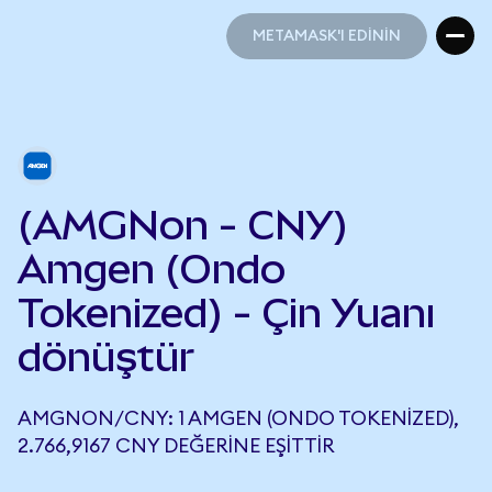
METAMASK'I EDİNİN
METAMASK'I EDİNİN
(AMGNon - CNY)
Amgen (Ondo
Tokenized) - Çin Yuanı
dönüştür
AMGNON/CNY: 1 AMGEN (ONDO TOKENIZED),
2.766,9167 CNY DEĞERINE EŞITTIR