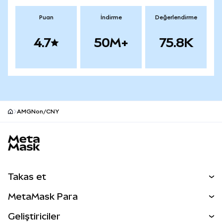
Puan
İndirme
Değerlendirme
4.7
50M+
75.8K
AMGNon/CNY
MetaMask site alt bilgisi
Takas et
Takas İşlemleri
MetaMask Para
Tahmin Et
YENİ
Kripto Al
Geliştiriciler