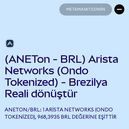
METAMASK'I EDİNİN
METAMASK'I EDİNİN
(ANETon - BRL) Arista
Networks (Ondo
Tokenized) - Brezilya
Reali dönüştür
ANETON/BRL: 1 ARISTA NETWORKS (ONDO
TOKENIZED), 968,3935 BRL DEĞERINE EŞITTIR