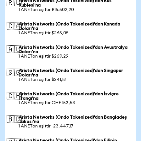
Arista Networks (Ondo Tokenized)'dan Rus
🇷🇺
Rublesi'na
1 ANETon eşittir ₽15.502,20
Arista Networks (Ondo Tokenized)'dan Kanada
🇨🇦
Doları'na
1 ANETon eşittir $265,05
Arista Networks (Ondo Tokenized)'dan Avustralya
🇦🇺
Doları'na
1 ANETon eşittir $269,29
Arista Networks (Ondo Tokenized)'dan Singapur
🇸🇬
Doları'na
1 ANETon eşittir $241,18
Arista Networks (Ondo Tokenized)'dan İsviçre
🇨🇭
Frangı'na
1 ANETon eşittir CHF 153,53
Arista Networks (Ondo Tokenized)'dan Bangladeş
🇧🇩
Takası'na
1 ANETon eşittir ৳23.447,17
Arista Networks (Ondo Tokenized)'dan Filipin