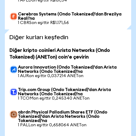
1 APLDon eşittir R$151,34
Cerebras Systems (Ondo Tokenized)'dan Brezilya
Reali'na
1 CBRSon eşittir R$1.171,56
Diğer kurları keşfedin
Diğer kripto coinleri Arista Networks (Ondo
Tokenized) (ANETon) coin'e çevirin
Aurora Innovation (Ondo Tokenized)'dan Arista
Networks (Ondo Tokenized)'na
1 AURon eşittir 0,037214 ANETon
Trip.com Group (Ondo Tokenized)'dan Arista
Networks (Ondo Tokenized)'na
1 TCOMon eşittir 0,245340 ANETon
abrdn Physical Palladium Shares ETF (Ondo
Tokenized)'dan Arista Networks (Ondo
Tokenized)'na
1 PALLon eşittir 0,658064 ANETon