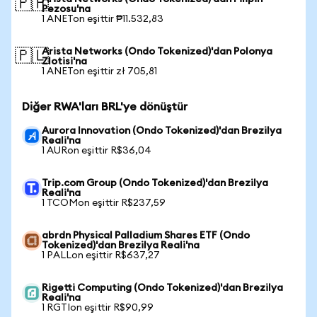
🇵🇭
Pezosu'na
1 ANETon eşittir ₱11.532,83
Arista Networks (Ondo Tokenized)'dan Polonya
🇵🇱
Zlotisi'na
1 ANETon eşittir zł 705,81
Diğer RWA'ları BRL'ye dönüştür
Aurora Innovation (Ondo Tokenized)'dan Brezilya
Reali'na
1 AURon eşittir R$36,04
Trip.com Group (Ondo Tokenized)'dan Brezilya
Reali'na
1 TCOMon eşittir R$237,59
abrdn Physical Palladium Shares ETF (Ondo
Tokenized)'dan Brezilya Reali'na
1 PALLon eşittir R$637,27
Rigetti Computing (Ondo Tokenized)'dan Brezilya
Reali'na
1 RGTIon eşittir R$90,99