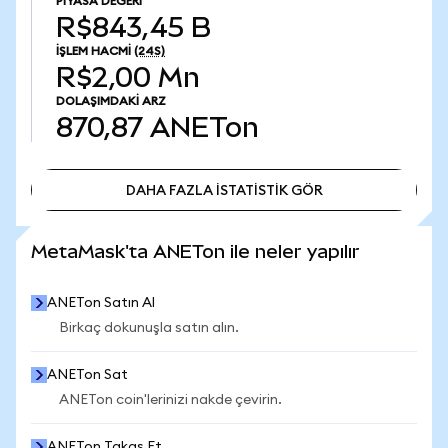
PIYASA DEĞERI
R$843,45 B
İŞLEM HACMI
(24S)
R$2,00 Mn
DOLAŞIMDAKI ARZ
870,87
ANETon
DAHA FAZLA İSTATİSTİK GÖR
DAHA FAZLA İSTATİSTİK GÖR
MetaMask'ta ANETon ile neler yapılır
ANETon Satın Al
Birkaç dokunuşla satın alın.
ANETon Sat
ANETon coin'lerinizi nakde çevirin.
ANETon Takas Et