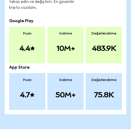
takas edin ve değiştirin. En güvenilir
kripto cüzdanı.
Google Play
Puan
İndirme
Değerlendirme
4.4
10M+
483.9K
App Store
Puan
İndirme
Değerlendirme
4.7
50M+
75.8K