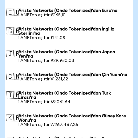
Arista Networks (Ondo Tokenized)'dan Euro'na
🇪🇺
1 ANETon eşittir €165,10
Arista Networks (Ondo Tokenized)'dan İngiliz
🇬🇧
Sterlini'na
1 ANETon eşittir £141,08
Arista Networks (Ondo Tokenized)'dan Japon
🇯🇵
Yeni'na
1 ANETon eşittir ¥29.980,03
Arista Networks (Ondo Tokenized)'dan Çin Yuanı'na
🇨🇳
1 ANETon eşittir ¥1.281,82
Arista Networks (Ondo Tokenized)'dan Türk
🇹🇷
Lirası'na
1 ANETon eşittir ₺9.061,64
Arista Networks (Ondo Tokenized)'dan Güney Kore
🇰🇷
Wonu'na
1 ANETon eşittir ₩267.467,35