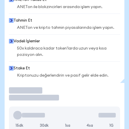
ANETon ile blokzincirleri arasında işlem yapın.
Tahmin Et
ANETon ve kripto tahmin piyasalarında işlem yapın.
Vadeli İşlemler
50x kaldıraca kadar token'larda uzun veya kısa
pozisyon alın.
Stake Et
Kriptonuzu değerlendirin ve pasif gelir elde edin.
İşlem Yap
15dk
30dk
1sa
4sa
1G