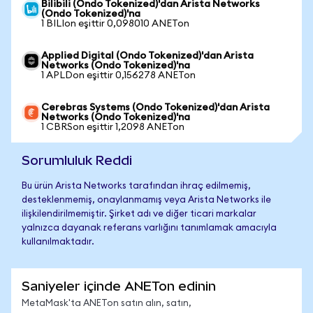
Bilibili (Ondo Tokenized)'dan Arista Networks
(Ondo Tokenized)'na
1 BILIon eşittir 0,098010 ANETon
Applied Digital (Ondo Tokenized)'dan Arista
Networks (Ondo Tokenized)'na
1 APLDon eşittir 0,156278 ANETon
Cerebras Systems (Ondo Tokenized)'dan Arista
Networks (Ondo Tokenized)'na
1 CBRSon eşittir 1,2098 ANETon
Sorumluluk Reddi
Bu ürün Arista Networks tarafından ihraç edilmemiş,
desteklenmemiş, onaylanmamış veya Arista Networks ile
ilişkilendirilmemiştir. Şirket adı ve diğer ticari markalar
yalnızca dayanak referans varlığını tanımlamak amacıyla
kullanılmaktadır.
Saniyeler içinde ANETon edinin
MetaMask'ta ANETon satın alın, satın,