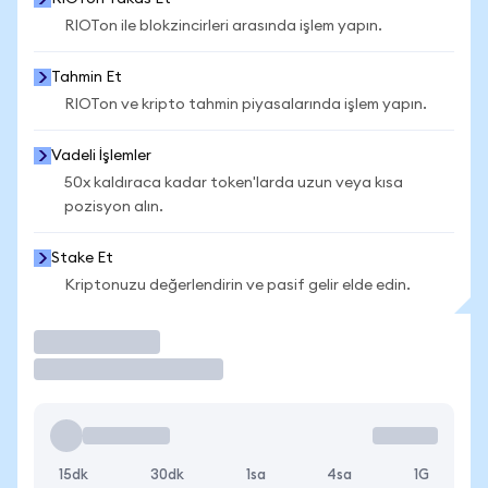
RIOTon ile blokzincirleri arasında işlem yapın.
Tahmin Et
RIOTon ve kripto tahmin piyasalarında işlem yapın.
Vadeli İşlemler
50x kaldıraca kadar token'larda uzun veya kısa
pozisyon alın.
Stake Et
Kriptonuzu değerlendirin ve pasif gelir elde edin.
İşlem Yap
15dk
30dk
1sa
4sa
1G