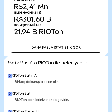
PIYASA DEĞERI
R$2,41 Mn
İŞLEM HACMI
(24S)
R$301,60 B
DOLAŞIMDAKI ARZ
21,94 B
RIOTon
DAHA FAZLA İSTATİSTİK GÖR
DAHA FAZLA İSTATİSTİK GÖR
MetaMask'ta RIOTon ile neler yapılır
RIOTon Satın Al
Birkaç dokunuşla satın alın.
RIOTon Sat
RIOTon coin'lerinizi nakde çevirin.
RIOTon Takas Et