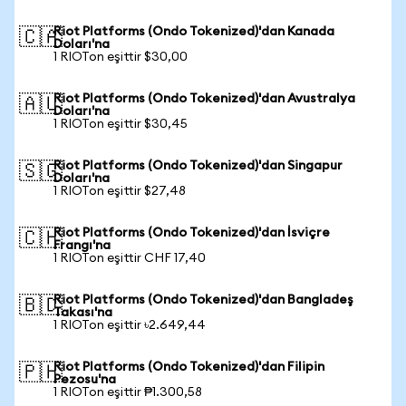
Riot Platforms (Ondo Tokenized)'dan Kanada
🇨🇦
Doları'na
1 RIOTon eşittir $30,00
Riot Platforms (Ondo Tokenized)'dan Avustralya
🇦🇺
Doları'na
1 RIOTon eşittir $30,45
Riot Platforms (Ondo Tokenized)'dan Singapur
🇸🇬
Doları'na
1 RIOTon eşittir $27,48
Riot Platforms (Ondo Tokenized)'dan İsviçre
🇨🇭
Frangı'na
1 RIOTon eşittir CHF 17,40
Riot Platforms (Ondo Tokenized)'dan Bangladeş
🇧🇩
Takası'na
1 RIOTon eşittir ৳2.649,44
Riot Platforms (Ondo Tokenized)'dan Filipin
🇵🇭
Pezosu'na
1 RIOTon eşittir ₱1.300,58