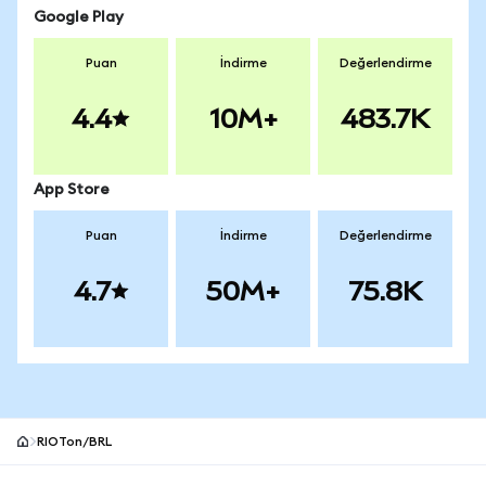
Google Play
Puan
İndirme
Değerlendirme
4.4
10M+
483.7K
App Store
Puan
İndirme
Değerlendirme
4.7
50M+
75.8K
RIOTon/BRL
MetaMask site alt bilgisi