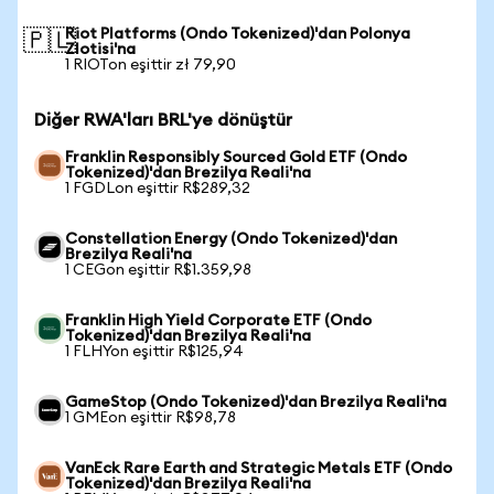
Riot Platforms (Ondo Tokenized)'dan Polonya
🇵🇱
Zlotisi'na
1 RIOTon eşittir zł 79,90
Diğer RWA'ları BRL'ye dönüştür
Franklin Responsibly Sourced Gold ETF (Ondo
Tokenized)'dan Brezilya Reali'na
1 FGDLon eşittir R$289,32
Constellation Energy (Ondo Tokenized)'dan
Brezilya Reali'na
1 CEGon eşittir R$1.359,98
Franklin High Yield Corporate ETF (Ondo
Tokenized)'dan Brezilya Reali'na
1 FLHYon eşittir R$125,94
GameStop (Ondo Tokenized)'dan Brezilya Reali'na
1 GMEon eşittir R$98,78
VanEck Rare Earth and Strategic Metals ETF (Ondo
Tokenized)'dan Brezilya Reali'na