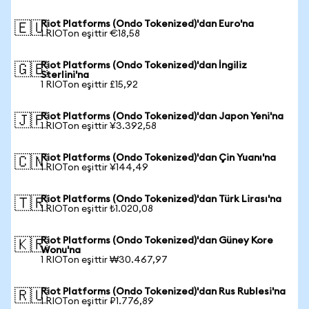
Riot Platforms (Ondo Tokenized)'dan Euro'na
🇪🇺
1 RIOTon eşittir €18,58
Riot Platforms (Ondo Tokenized)'dan İngiliz
🇬🇧
Sterlini'na
1 RIOTon eşittir £15,92
Riot Platforms (Ondo Tokenized)'dan Japon Yeni'na
🇯🇵
1 RIOTon eşittir ¥3.392,58
Riot Platforms (Ondo Tokenized)'dan Çin Yuanı'na
🇨🇳
1 RIOTon eşittir ¥144,49
Riot Platforms (Ondo Tokenized)'dan Türk Lirası'na
🇹🇷
1 RIOTon eşittir ₺1.020,08
Riot Platforms (Ondo Tokenized)'dan Güney Kore
🇰🇷
Wonu'na
1 RIOTon eşittir ₩30.467,97
Riot Platforms (Ondo Tokenized)'dan Rus Rublesi'na
🇷🇺
1 RIOTon eşittir ₽1.776,89