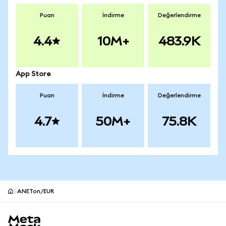
Puan
İndirme
Değerlendirme
4.4
10M+
483.9K
App Store
Puan
İndirme
Değerlendirme
4.7
50M+
75.8K
ANETon/EUR
MetaMask site alt bilgisi