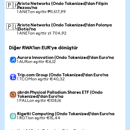
Arista Networks (Ondo Tokenized)'dan Filipin
🇵🇭
Pezosu'na
1 ANETon eşittir ₱11.517,99
Arista Networks (Ondo Tokenized)'dan Polonya
🇵🇱
Zlotisi'na
1 ANETon eşittir zł 704,92
Diğer RWA'ları EUR'ye dönüştür
Aurora Innovation (Ondo Tokenized)'dan Euro'na
1 AURon eşittir €6,12
Trip.com Group (Ondo Tokenized)'dan Euro'na
1 TCOMon eşittir €40,32
abrdn Physical Palladium Shares ETF (Ondo
Tokenized)'dan Euro'na
1 PALLon eşittir €108,16
Rigetti Computing (Ondo Tokenized)'dan Euro'na
1 RGTIon eşittir €15,44