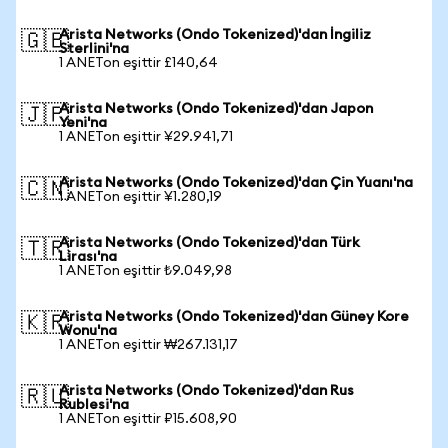
Arista Networks (Ondo Tokenized)'dan İngiliz
🇬🇧
Sterlini'na
1 ANETon eşittir £140,64
Arista Networks (Ondo Tokenized)'dan Japon
🇯🇵
Yeni'na
1 ANETon eşittir ¥29.941,71
Arista Networks (Ondo Tokenized)'dan Çin Yuanı'na
🇨🇳
1 ANETon eşittir ¥1.280,19
Arista Networks (Ondo Tokenized)'dan Türk
🇹🇷
Lirası'na
1 ANETon eşittir ₺9.049,98
Arista Networks (Ondo Tokenized)'dan Güney Kore
🇰🇷
Wonu'na
1 ANETon eşittir ₩267.131,17
Arista Networks (Ondo Tokenized)'dan Rus
🇷🇺
Rublesi'na
1 ANETon eşittir ₽15.608,90