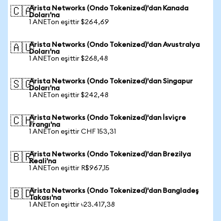
Arista Networks (Ondo Tokenized)'dan Kanada
🇨🇦
Doları'na
1 ANETon eşittir $264,69
Arista Networks (Ondo Tokenized)'dan Avustralya
🇦🇺
Doları'na
1 ANETon eşittir $268,48
Arista Networks (Ondo Tokenized)'dan Singapur
🇸🇬
Doları'na
1 ANETon eşittir $242,48
Arista Networks (Ondo Tokenized)'dan İsviçre
🇨🇭
Frangı'na
1 ANETon eşittir CHF 153,31
Arista Networks (Ondo Tokenized)'dan Brezilya
🇧🇷
Reali'na
1 ANETon eşittir R$967,15
Arista Networks (Ondo Tokenized)'dan Bangladeş
🇧🇩
Takası'na
1 ANETon eşittir ৳23.417,38