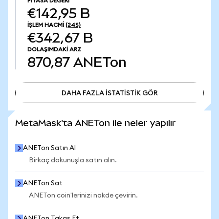
PIYASA DEĞERI
€142,95 B
İŞLEM HACMI
(24S)
€342,67 B
DOLAŞIMDAKI ARZ
870,87
ANETon
DAHA FAZLA İSTATİSTİK GÖR
DAHA FAZLA İSTATİSTİK GÖR
MetaMask'ta ANETon ile neler yapılır
ANETon Satın Al
Birkaç dokunuşla satın alın.
ANETon Sat
ANETon coin'lerinizi nakde çevirin.
ANETon Takas Et