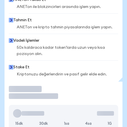
ANETon ile blokzincirleri arasında işlem yapın.
Tahmin Et
ANETon ve kripto tahmin piyasalarında işlem yapın.
Vadeli İşlemler
50x kaldıraca kadar token'larda uzun veya kısa
pozisyon alın.
Stake Et
Kriptonuzu değerlendirin ve pasif gelir elde edin.
İşlem Yap
15dk
30dk
1sa
4sa
1G