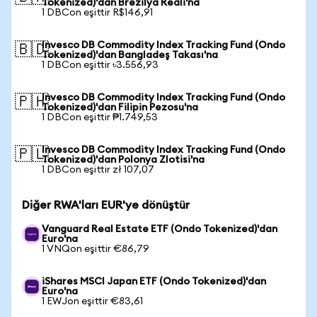
Tokenized)'dan Brezilya Reali'na
1 DBCon eşittir R$146,91
Invesco DB Commodity Index Tracking Fund (Ondo
🇧🇩
Tokenized)'dan Bangladeş Takası'na
1 DBCon eşittir ৳3.556,93
Invesco DB Commodity Index Tracking Fund (Ondo
🇵🇭
Tokenized)'dan Filipin Pezosu'na
1 DBCon eşittir ₱1.749,53
Invesco DB Commodity Index Tracking Fund (Ondo
🇵🇱
Tokenized)'dan Polonya Zlotisi'na
1 DBCon eşittir zł 107,07
Diğer RWA'ları EUR'ye dönüştür
Vanguard Real Estate ETF (Ondo Tokenized)'dan
Euro'na
1 VNQon eşittir €86,79
iShares MSCI Japan ETF (Ondo Tokenized)'dan
Euro'na
1 EWJon eşittir €83,61