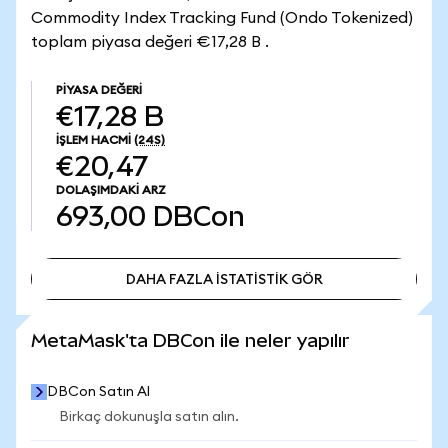
Commodity Index Tracking Fund (Ondo Tokenized)
toplam piyasa değeri €17,28 B .
PIYASA DEĞERI
€17,28 B
İŞLEM HACMI
(24S)
€20,47
DOLAŞIMDAKI ARZ
693,00
DBCon
DAHA FAZLA İSTATİSTİK GÖR
DAHA FAZLA İSTATİSTİK GÖR
MetaMask'ta DBCon ile neler yapılır
DBCon Satın Al
Birkaç dokunuşla satın alın.