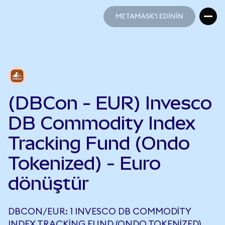
METAMASK'I EDİNİN
METAMASK'I EDİNİN
(DBCon - EUR) Invesco
DB Commodity Index
Tracking Fund (Ondo
Tokenized) - Euro
dönüştür
DBCON/EUR: 1 INVESCO DB COMMODITY
INDEX TRACKING FUND (ONDO TOKENIZED),