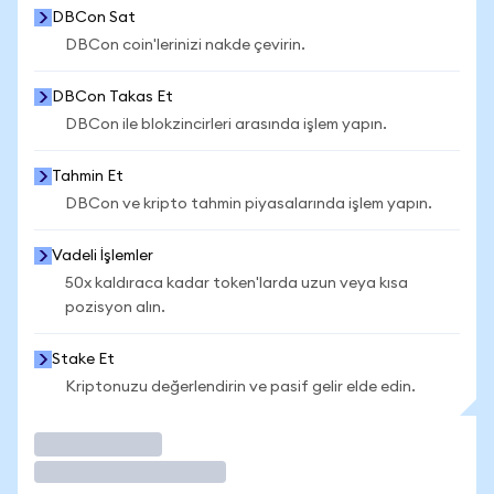
DBCon Sat
DBCon coin'lerinizi nakde çevirin.
DBCon Takas Et
DBCon ile blokzincirleri arasında işlem yapın.
Tahmin Et
DBCon ve kripto tahmin piyasalarında işlem yapın.
Vadeli İşlemler
50x kaldıraca kadar token'larda uzun veya kısa
pozisyon alın.
Stake Et
Kriptonuzu değerlendirin ve pasif gelir elde edin.
İşlem Yap