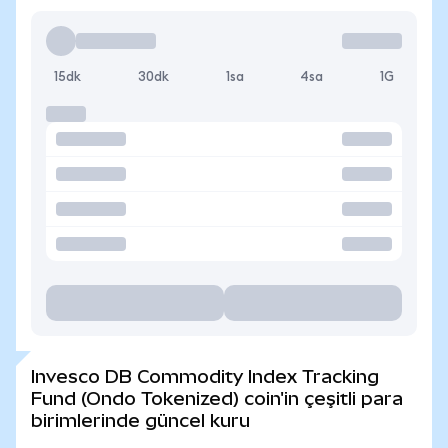
15dk
30dk
1sa
4sa
1G
Invesco DB Commodity Index Tracking
Fund (Ondo Tokenized) coin'in çeşitli para
birimlerinde güncel kuru