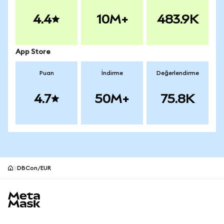
4.4
10M+
483.9K
App Store
Puan
İndirme
Değerlendirme
4.7
50M+
75.8K
DBCon/EUR
MetaMask site alt bilgisi