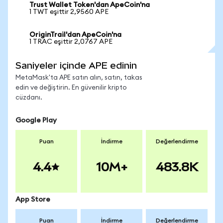
Trust Wallet Token'dan ApeCoin'na
1 TWT eşittir 2,9560 APE
OriginTrail'dan ApeCoin'na
1 TRAC eşittir 2,0767 APE
Saniyeler içinde APE edinin
MetaMask'ta APE satın alın, satın, takas
edin ve değiştirin. En güvenilir kripto
cüzdanı.
Google Play
Puan
İndirme
Değerlendirme
4.4
10M+
483.8K
App Store
Puan
İndirme
Değerlendirme