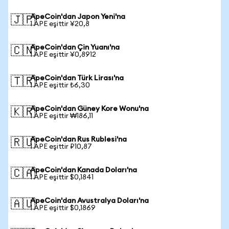
ApeCoin'dan Japon Yeni'na
🇯🇵
1 APE eşittir ¥20,8
ApeCoin'dan Çin Yuanı'na
🇨🇳
1 APE eşittir ¥0,8912
ApeCoin'dan Türk Lirası'na
🇹🇷
1 APE eşittir ₺6,30
ApeCoin'dan Güney Kore Wonu'na
🇰🇷
1 APE eşittir ₩186,11
ApeCoin'dan Rus Rublesi'na
🇷🇺
1 APE eşittir ₽10,87
ApeCoin'dan Kanada Doları'na
🇨🇦
1 APE eşittir $0,1841
ApeCoin'dan Avustralya Doları'na
🇦🇺
1 APE eşittir $0,1869