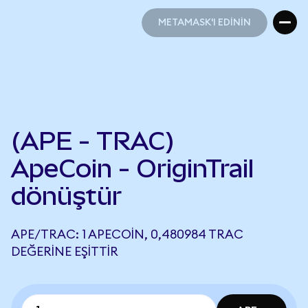
METAMASK'I EDİNİN
METAMASK'I EDİNİN
(APE - TRAC)
ApeCoin - OriginTrail
dönüştür
APE/TRAC: 1 APECOIN, 0,480984 TRAC
DEĞERINE EŞITTIR