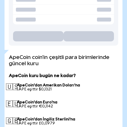
ApeCoin coin'in çeşitli para birimlerinde
güncel kuru
ApeCoin kuru bugün ne kadar?
ApeCoin'dan Amerikan Doları'na
🇺🇸
1 APE eşittir $0,1321
ApeCoin'dan Euro'na
🇪🇺
1 APE eşittir €0,1142
ApeCoin'dan İngiliz Sterlini'na
🇬🇧
1 APE eşittir £0,0979