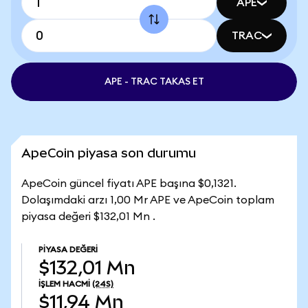
APE
TRAC
APE - TRAC TAKAS ET
ApeCoin piyasa son durumu
ApeCoin güncel fiyatı APE başına $0,1321.
Dolaşımdaki arzı 1,00 Mr APE ve ApeCoin toplam
piyasa değeri $132,01 Mn .
PIYASA DEĞERI
$132,01 Mn
İŞLEM HACMI
(24S)
$11,94 Mn