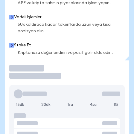
APE ve kripto tahmin piyasalarında işlem yapın.
Vadeli İşlemler
50x kaldıraca kadar token'larda uzun veya kısa
pozisyon alın.
Stake Et
Kriptonuzu değerlendirin ve pasif gelir elde edin.
İşlem Yap
15dk
30dk
1sa
4sa
1G