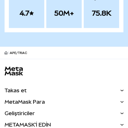
4.7
50M+
75.8K
APE/TRAC
MetaMask site alt bilgisi
Takas et
Takas İşlemleri
MetaMask Para
Tahmin Et
YENİ
Kripto Al
Geliştiriciler
Perps
YENİ
MetaMask Kart
Dökümantasyon
METAMASK'İ EDİN
RWA'lar