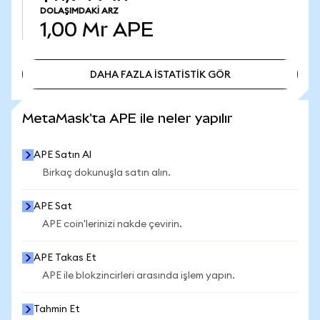
DOLAŞIMDAKI ARZ
1,00 Mr
APE
DAHA FAZLA İSTATİSTİK GÖR
DAHA FAZLA İSTATİSTİK GÖR
MetaMask'ta APE ile neler yapılır
APE Satın Al
Birkaç dokunuşla satın alın.
APE Sat
APE coin'lerinizi nakde çevirin.
APE Takas Et
APE ile blokzincirleri arasında işlem yapın.
Tahmin Et