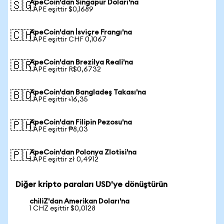
ApeCoin'dan Singapur Doları'na
🇸🇬
1 APE eşittir $0,1689
ApeCoin'dan İsviçre Frangı'na
🇨🇭
1 APE eşittir CHF 0,1067
ApeCoin'dan Brezilya Reali'na
🇧🇷
1 APE eşittir R$0,6732
ApeCoin'dan Bangladeş Takası'na
🇧🇩
1 APE eşittir ৳16,35
ApeCoin'dan Filipin Pezosu'na
🇵🇭
1 APE eşittir ₱8,03
ApeCoin'dan Polonya Zlotisi'na
🇵🇱
1 APE eşittir zł 0,4912
Diğer kripto paraları USD'ye dönüştürün
chiliZ'dan Amerikan Doları'na
1 CHZ eşittir $0,0128