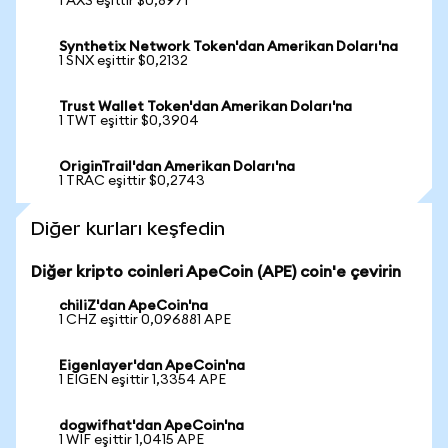
1 AXS eşittir $0,8971
Synthetix Network Token'dan Amerikan Doları'na
1 SNX eşittir $0,2132
Trust Wallet Token'dan Amerikan Doları'na
1 TWT eşittir $0,3904
OriginTrail'dan Amerikan Doları'na
1 TRAC eşittir $0,2743
Diğer kurları keşfedin
Diğer kripto coinleri ApeCoin (APE) coin'e çevirin
chiliZ'dan ApeCoin'na
1 CHZ eşittir 0,096881 APE
Eigenlayer'dan ApeCoin'na
1 EIGEN eşittir 1,3354 APE
dogwifhat'dan ApeCoin'na
1 WIF eşittir 1,0415 APE