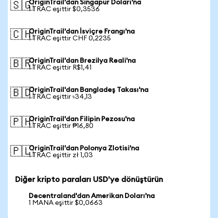
OriginTrail'dan Singapur Doları'na
🇸🇬
1 TRAC eşittir $0,3536
OriginTrail'dan İsviçre Frangı'na
🇨🇭
1 TRAC eşittir CHF 0,2235
OriginTrail'dan Brezilya Reali'na
🇧🇷
1 TRAC eşittir R$1,41
OriginTrail'dan Bangladeş Takası'na
🇧🇩
1 TRAC eşittir ৳34,13
OriginTrail'dan Filipin Pezosu'na
🇵🇭
1 TRAC eşittir ₱16,80
OriginTrail'dan Polonya Zlotisi'na
🇵🇱
1 TRAC eşittir zł 1,03
Diğer kripto paraları USD'ye dönüştürün
Decentraland'dan Amerikan Doları'na
1 MANA eşittir $0,0663