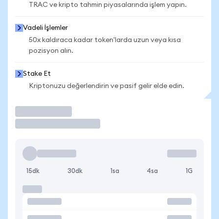
TRAC ve kripto tahmin piyasalarında işlem yapın.
Vadeli İşlemler
50x kaldıraca kadar token'larda uzun veya kısa
pozisyon alın.
Stake Et
Kriptonuzu değerlendirin ve pasif gelir elde edin.
İşlem Yap
15dk
30dk
1sa
4sa
1G