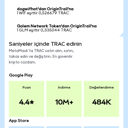
dogwifhat'dan OriginTrail'na
1 WIF eşittir 0,526679 TRAC
Golem Network Token'dan OriginTrail'na
1 GLM eşittir 0,335044 TRAC
Saniyeler içinde TRAC edinin
MetaMask'ta TRAC satın alın, satın,
takas edin ve değiştirin. En güvenilir
kripto cüzdanı.
Google Play
Puan
İndirme
Değerlendirme
4.4
10M+
484K
App Store