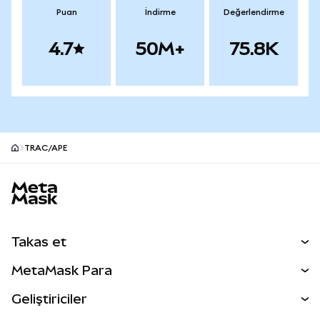
Puan
İndirme
Değerlendirme
4.7
50M+
75.8K
TRAC/APE
MetaMask site alt bilgisi
Takas et
Takas İşlemleri
MetaMask Para
Tahmin Et
YENİ
Kripto Al
Geliştiriciler
Perps
YENİ
MetaMask Kart
Dökümantasyon