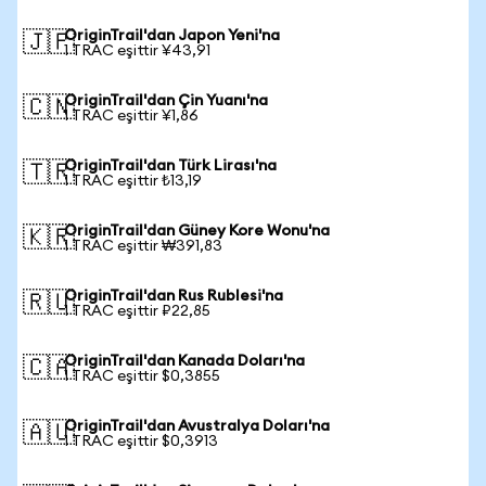
OriginTrail'dan Japon Yeni'na
🇯🇵
1 TRAC eşittir ¥43,91
OriginTrail'dan Çin Yuanı'na
🇨🇳
1 TRAC eşittir ¥1,86
OriginTrail'dan Türk Lirası'na
🇹🇷
1 TRAC eşittir ₺13,19
OriginTrail'dan Güney Kore Wonu'na
🇰🇷
1 TRAC eşittir ₩391,83
OriginTrail'dan Rus Rublesi'na
🇷🇺
1 TRAC eşittir ₽22,85
OriginTrail'dan Kanada Doları'na
🇨🇦
1 TRAC eşittir $0,3855
OriginTrail'dan Avustralya Doları'na
🇦🇺
1 TRAC eşittir $0,3913