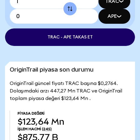
TRAC
APE
TRAC - APE TAKAS ET
OriginTrail piyasa son durumu
OriginTrail güncel fiyatı TRAC başına $0,2764.
Dolaşımdaki arzı 447,27 Mn TRAC ve OriginTrail
toplam piyasa değeri $123,64 Mn .
PIYASA DEĞERI
$123,64 Mn
İŞLEM HACMI
(24S)
$875,77 B