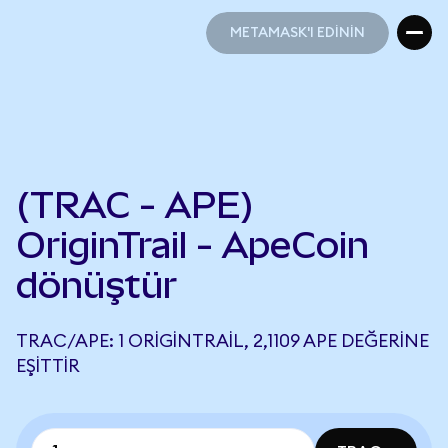
METAMASK'I EDİNİN
METAMASK'I EDİNİN
(TRAC - APE)
OriginTrail - ApeCoin
dönüştür
TRAC/APE: 1 ORIGINTRAIL, 2,1109 APE DEĞERINE
EŞITTIR