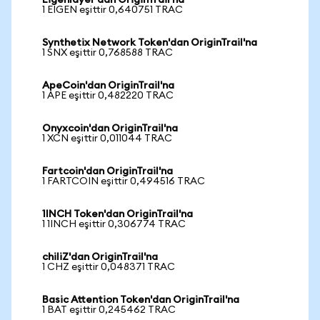
Eigenlayer'dan OriginTrail'na
1 EIGEN eşittir 0,640751 TRAC
Synthetix Network Token'dan OriginTrail'na
1 SNX eşittir 0,768588 TRAC
ApeCoin'dan OriginTrail'na
1 APE eşittir 0,482220 TRAC
Onyxcoin'dan OriginTrail'na
1 XCN eşittir 0,011044 TRAC
Fartcoin'dan OriginTrail'na
1 FARTCOIN eşittir 0,494516 TRAC
1INCH Token'dan OriginTrail'na
1 1INCH eşittir 0,306774 TRAC
chiliZ'dan OriginTrail'na
1 CHZ eşittir 0,048371 TRAC
Basic Attention Token'dan OriginTrail'na
1 BAT eşittir 0,245462 TRAC