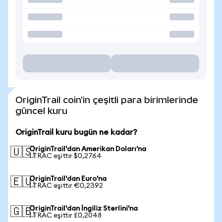
OriginTrail coin'in çeşitli para birimlerinde
güncel kuru
OriginTrail kuru bugün ne kadar?
OriginTrail'dan Amerikan Doları'na
🇺🇸
1 TRAC eşittir $0,2764
OriginTrail'dan Euro'na
🇪🇺
1 TRAC eşittir €0,2392
OriginTrail'dan İngiliz Sterlini'na
🇬🇧
1 TRAC eşittir £0,2048