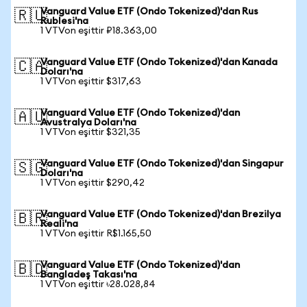
Vanguard Value ETF (Ondo Tokenized)'dan Rus
🇷🇺
Rublesi'na
1 VTVon eşittir ₽18.363,00
Vanguard Value ETF (Ondo Tokenized)'dan Kanada
🇨🇦
Doları'na
1 VTVon eşittir $317,63
Vanguard Value ETF (Ondo Tokenized)'dan
🇦🇺
Avustralya Doları'na
1 VTVon eşittir $321,35
Vanguard Value ETF (Ondo Tokenized)'dan Singapur
🇸🇬
Doları'na
1 VTVon eşittir $290,42
Vanguard Value ETF (Ondo Tokenized)'dan Brezilya
🇧🇷
Reali'na
1 VTVon eşittir R$1.165,50
Vanguard Value ETF (Ondo Tokenized)'dan
🇧🇩
Bangladeş Takası'na
1 VTVon eşittir ৳28.028,84