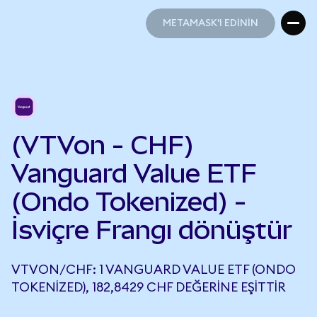
METAMASK'I EDİNİN
METAMASK'I EDİNİN
(VTVon - CHF)
Vanguard Value ETF
(Ondo Tokenized) -
İsviçre Frangı dönüştür
VTVON/CHF: 1 VANGUARD VALUE ETF (ONDO
TOKENIZED), 182,8429 CHF DEĞERINE EŞITTIR