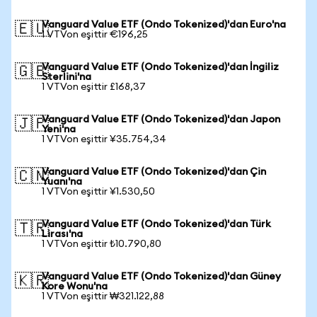
Vanguard Value ETF (Ondo Tokenized)'dan Euro'na
🇪🇺
1 VTVon eşittir €196,25
Vanguard Value ETF (Ondo Tokenized)'dan İngiliz
🇬🇧
Sterlini'na
1 VTVon eşittir £168,37
Vanguard Value ETF (Ondo Tokenized)'dan Japon
🇯🇵
Yeni'na
1 VTVon eşittir ¥35.754,34
Vanguard Value ETF (Ondo Tokenized)'dan Çin
🇨🇳
Yuanı'na
1 VTVon eşittir ¥1.530,50
Vanguard Value ETF (Ondo Tokenized)'dan Türk
🇹🇷
Lirası'na
1 VTVon eşittir ₺10.790,80
Vanguard Value ETF (Ondo Tokenized)'dan Güney
🇰🇷
Kore Wonu'na
1 VTVon eşittir ₩321.122,88