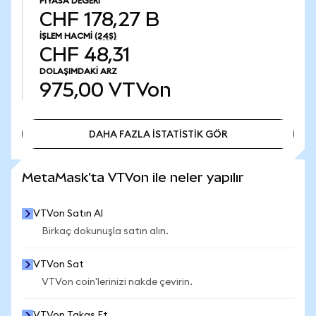
PIYASA DEĞERI
CHF 178,27 B
İŞLEM HACMI
(24S)
CHF 48,31
DOLAŞIMDAKI ARZ
975,00
VTVon
DAHA FAZLA İSTATİSTİK GÖR
DAHA FAZLA İSTATİSTİK GÖR
MetaMask'ta VTVon ile neler yapılır
VTVon Satın Al
Birkaç dokunuşla satın alın.
VTVon Sat
VTVon coin'lerinizi nakde çevirin.
VTVon Takas Et