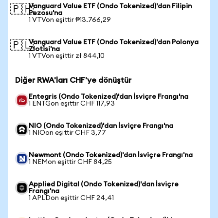
Vanguard Value ETF (Ondo Tokenized)'dan Filipin
🇵🇭
Pezosu'na
1 VTVon eşittir ₱13.766,29
Vanguard Value ETF (Ondo Tokenized)'dan Polonya
🇵🇱
Zlotisi'na
1 VTVon eşittir zł 844,10
Diğer RWA'ları CHF'ye dönüştür
Entegris (Ondo Tokenized)'dan İsviçre Frangı'na
1 ENTGon eşittir CHF 117,93
NIO (Ondo Tokenized)'dan İsviçre Frangı'na
1 NIOon eşittir CHF 3,77
Newmont (Ondo Tokenized)'dan İsviçre Frangı'na
1 NEMon eşittir CHF 84,25
Applied Digital (Ondo Tokenized)'dan İsviçre
Frangı'na
1 APLDon eşittir CHF 24,41