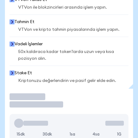
VTVon ile blokzincirleri arasında işlem yapın.
Tahmin Et
VTVon ve kripto tahmin piyasalarında işlem yapın.
Vadeli İşlemler
50x kaldıraca kadar token'larda uzun veya kısa
pozisyon alın.
Stake Et
Kriptonuzu değerlendirin ve pasif gelir elde edin.
İşlem Yap
15dk
30dk
1sa
4sa
1G