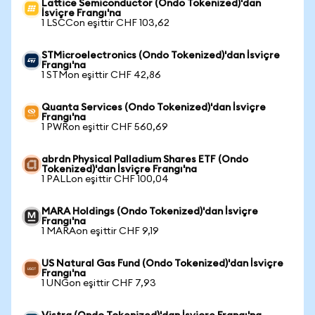
Lattice Semiconductor (Ondo Tokenized)'dan
İsviçre Frangı'na
1 LSCCon eşittir CHF 103,62
STMicroelectronics (Ondo Tokenized)'dan İsviçre
Frangı'na
1 STMon eşittir CHF 42,86
Quanta Services (Ondo Tokenized)'dan İsviçre
Frangı'na
1 PWRon eşittir CHF 560,69
abrdn Physical Palladium Shares ETF (Ondo
Tokenized)'dan İsviçre Frangı'na
1 PALLon eşittir CHF 100,04
MARA Holdings (Ondo Tokenized)'dan İsviçre
Frangı'na
1 MARAon eşittir CHF 9,19
US Natural Gas Fund (Ondo Tokenized)'dan İsviçre
Frangı'na
1 UNGon eşittir CHF 7,93