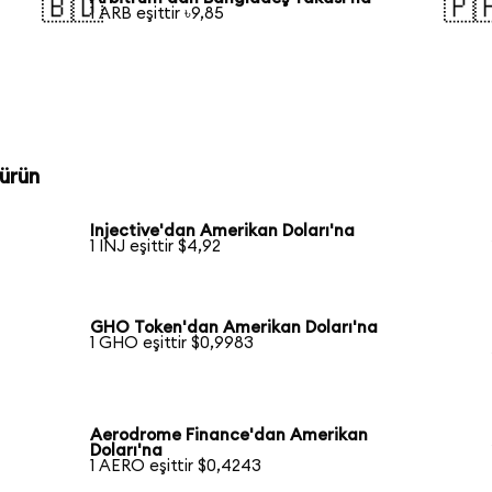
🇧🇩
🇵
1 ARB eşittir ৳9,85
ürün
Injective'dan Amerikan Doları'na
1 INJ eşittir $4,92
GHO Token'dan Amerikan Doları'na
1 GHO eşittir $0,9983
Aerodrome Finance'dan Amerikan
Doları'na
1 AERO eşittir $0,4243