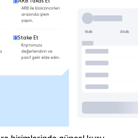
ARB Takas Et
ARB ile blokzincirleri
arasında işlem
yapın.
15dk
30dk
Stake Et
Kriptonuzu
a
değerlendirin ve
pasif gelir elde edin.