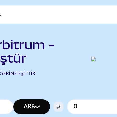
ci
rbitrum -
üştür
EĞERINE EŞITTIR
ARB