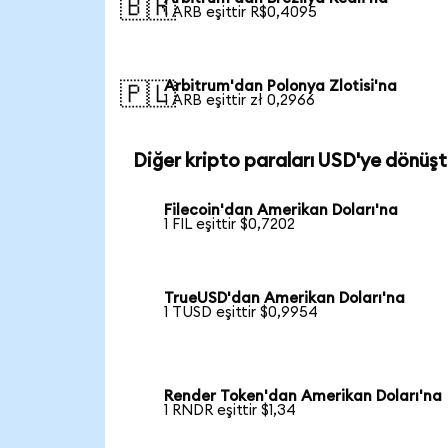
🇧🇷
1 ARB eşittir R$0,4095
Arbitrum'dan Polonya Zlotisi'na
🇵🇱
1 ARB eşittir zł 0,2966
Diğer kripto paraları USD'ye dönüşt
Filecoin'dan Amerikan Doları'na
1 FIL eşittir $0,7202
TrueUSD'dan Amerikan Doları'na
1 TUSD eşittir $0,9954
Render Token'dan Amerikan Doları'na
1 RNDR eşittir $1,34