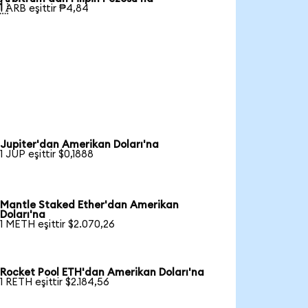

1 ARB eşittir ₱4,84
Jupiter'dan Amerikan Doları'na
1 JUP eşittir $0,1888
Mantle Staked Ether'dan Amerikan
Doları'na
1 METH eşittir $2.070,26
Rocket Pool ETH'dan Amerikan Doları'na
1 RETH eşittir $2.184,56