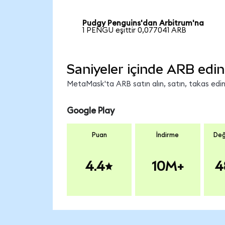
Pudgy Penguins'dan Arbitrum'na
1 PENGU eşittir 0,077041 ARB
Saniyeler içinde ARB edin
MetaMask'ta ARB satın alın, satın, takas edin v
Google Play
Puan
İndirme
Değ
4.4
10M+
4