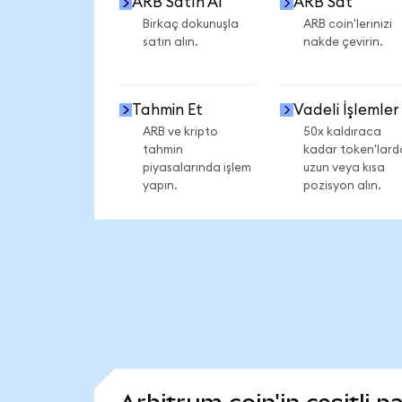
ARB Satın Al
ARB Sat
Birkaç dokunuşla
ARB coin'lerinizi
satın alın.
nakde çevirin.
Tahmin Et
Vadeli İşlemler
ARB ve kripto
50x kaldıraca
tahmin
kadar token'lard
piyasalarında işlem
uzun veya kısa
yapın.
pozisyon alın.