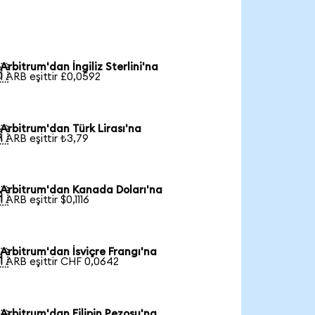
Arbitrum'dan İngiliz Sterlini'na

1 ARB eşittir £0,0592
Arbitrum'dan Türk Lirası'na

1 ARB eşittir ₺3,79
Arbitrum'dan Kanada Doları'na

1 ARB eşittir $0,1116
Arbitrum'dan İsviçre Frangı'na

1 ARB eşittir CHF 0,0642
Arbitrum'dan Filipin Pezosu'na