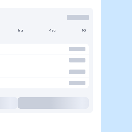
1sa
4sa
1G