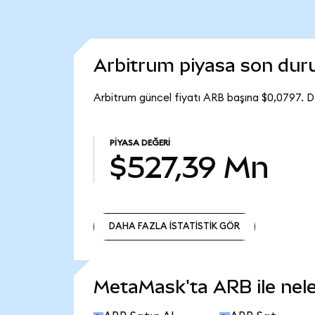
Arbitrum piyasa son du
Arbitrum güncel fiyatı ARB başına $0,0797. D
PIYASA DEĞERI
$527,39 Mn
DAHA FAZLA İSTATİSTİK GÖR
DAHA FAZLA İSTATİSTİK GÖR
MetaMask'ta ARB ile neler