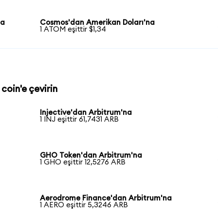
na
Cosmos'dan Amerikan Doları'na
1 ATOM eşittir $1,34
coin'e çevirin
Injective'dan Arbitrum'na
1 INJ eşittir 61,7431 ARB
GHO Token'dan Arbitrum'na
1 GHO eşittir 12,5276 ARB
Aerodrome Finance'dan Arbitrum'na
1 AERO eşittir 5,3246 ARB