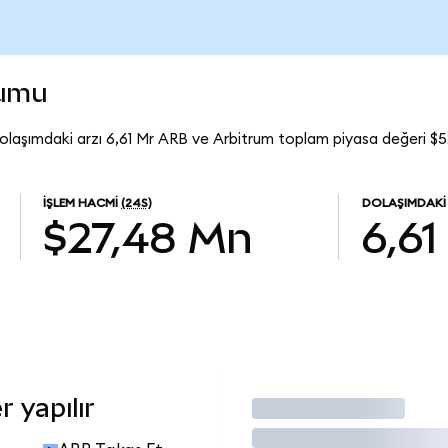
rumu
olaşımdaki arzı 6,61 Mr ARB ve Arbitrum toplam piyasa değeri $5
İŞLEM HACMI
(24S)
DOLAŞIMDAKI
$27,48 Mn
6,61
 yapılır
İşlem Yap