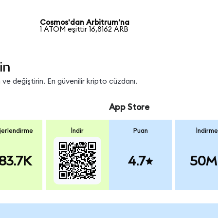
Cosmos'dan Arbitrum'na
1 ATOM eşittir 16,8162 ARB
in
e değiştirin. En güvenilir kripto cüzdanı.
App Store
erlendirme
İndir
Puan
İndirme
83.7K
4.7
50M