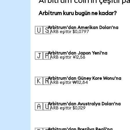
Arbitrum coin'in çeşitli p
Arbitrum kuru bugün ne kadar?
Arbitrum'dan Amerikan Doları'na
🇺🇸
1 ARB eşittir $0,0797
Arbitrum'dan Japon Yeni'na
🇯🇵
1 ARB eşittir ¥12,56
Arbitrum'dan Güney Kore Wonu'na
🇰🇷
1 ARB eşittir ₩112,84
Arbitrum'dan Avustralya Doları'na
🇦🇺
1 ARB eşittir $0,1129
Arbitrum'dan Brezilya Reali'na