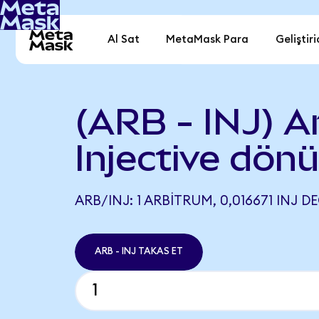
Al Sat
MetaMask Para
Geliştiri
(ARB - INJ) A
Injective dön
ARB/INJ: 1 ARBITRUM, 0,016671 INJ D
ARB - INJ TAKAS ET