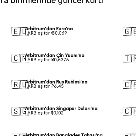
ara birimlerinde güncel kuru
Arbitrum'dan Euro'na
🇪🇺
🇬
1 ARB eşittir €0,069
Arbitrum'dan Çin Yuanı'na
🇨🇳
🇹
1 ARB eşittir ¥0,5378
Arbitrum'dan Rus Rublesi'na
🇷🇺
🇨
1 ARB eşittir ₽6,45
Arbitrum'dan Singapur Doları'na
🇸🇬
🇨
1 ARB eşittir $0,102
Arbitrum'dan Bangladeş Takası'na