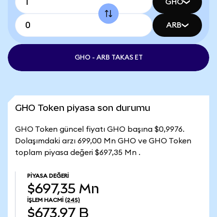
GHO
ARB
GHO - ARB TAKAS ET
GHO Token piyasa son durumu
GHO Token güncel fiyatı GHO başına $0,9976.
Dolaşımdaki arzı 699,00 Mn GHO ve GHO Token
toplam piyasa değeri $697,35 Mn .
PIYASA DEĞERI
$697,35 Mn
İŞLEM HACMI
(24S)
$673,97 B