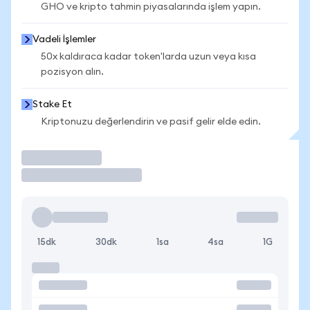
GHO ve kripto tahmin piyasalarında işlem yapın.
Vadeli İşlemler
50x kaldıraca kadar token'larda uzun veya kısa
pozisyon alın.
Stake Et
Kriptonuzu değerlendirin ve pasif gelir elde edin.
İşlem Yap
15dk
30dk
1sa
4sa
1G