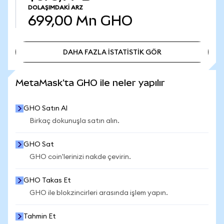
DOLAŞIMDAKI ARZ
699,00 Mn
GHO
DAHA FAZLA İSTATİSTİK GÖR
DAHA FAZLA İSTATİSTİK GÖR
MetaMask'ta GHO ile neler yapılır
GHO Satın Al
Birkaç dokunuşla satın alın.
GHO Sat
GHO coin'lerinizi nakde çevirin.
GHO Takas Et
GHO ile blokzincirleri arasında işlem yapın.
Tahmin Et