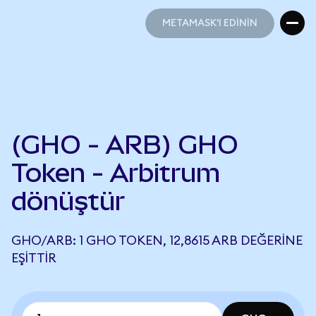
METAMASK'I EDİNİN
METAMASK'I EDİNİN
(GHO - ARB) GHO
Token - Arbitrum
dönüştür
GHO/ARB: 1 GHO TOKEN, 12,8615 ARB DEĞERINE
EŞITTIR