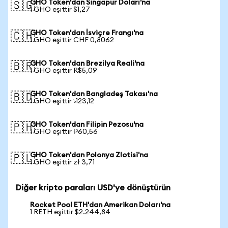
GHO Token'dan Singapur Doları'na
🇸🇬
1 GHO eşittir $1,27
GHO Token'dan İsviçre Frangı'na
🇨🇭
1 GHO eşittir CHF 0,8062
GHO Token'dan Brezilya Reali'na
🇧🇷
1 GHO eşittir R$5,09
GHO Token'dan Bangladeş Takası'na
🇧🇩
1 GHO eşittir ৳123,12
GHO Token'dan Filipin Pezosu'na
🇵🇭
1 GHO eşittir ₱60,56
GHO Token'dan Polonya Zlotisi'na
🇵🇱
1 GHO eşittir zł 3,71
Diğer kripto paraları USD'ye dönüştürün
Rocket Pool ETH'dan Amerikan Doları'na
1 RETH eşittir $2.244,84