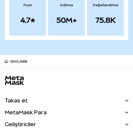
Puan
İndirme
Değerlendirme
4.7
50M+
75.8K
GHO/ARB
MetaMask site alt bilgisi
Takas et
Takas İşlemleri
MetaMask Para
Tahmin Et
YENİ
Kripto Al
Geliştiriciler
Perps
YENİ
MetaMask Kart
Dökümantasyon