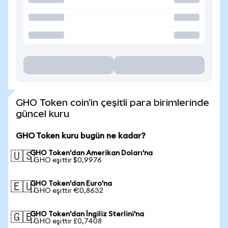
GHO Token coin'in çeşitli para birimlerinde
güncel kuru
GHO Token kuru bugün ne kadar?
GHO Token'dan Amerikan Doları'na
🇺🇸
1 GHO eşittir $0,9976
GHO Token'dan Euro'na
🇪🇺
1 GHO eşittir €0,8632
GHO Token'dan İngiliz Sterlini'na
🇬🇧
1 GHO eşittir £0,7408