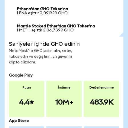
Ethena'dan GHO Token'na
1 ENA eşittir 0,091323 GHO
Mantle Staked Ether'dan GHO Token'na
1 METH eşittir 2106,7399 GHO
Saniyeler içinde GHO edinin
MetaMask'ta GHO satın alın, satın,
takas edin ve değiştirin. En güvenilir
kripto cüzdanı.
Google Play
Puan
İndirme
Değerlendirme
4.4
10M+
483.9K
App Store