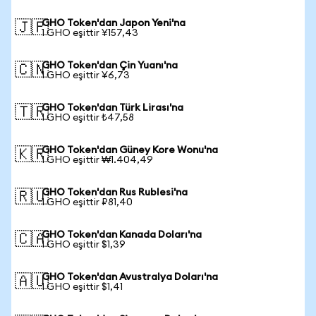
GHO Token'dan Japon Yeni'na
🇯🇵
1 GHO eşittir ¥157,43
GHO Token'dan Çin Yuanı'na
🇨🇳
1 GHO eşittir ¥6,73
GHO Token'dan Türk Lirası'na
🇹🇷
1 GHO eşittir ₺47,58
GHO Token'dan Güney Kore Wonu'na
🇰🇷
1 GHO eşittir ₩1.404,49
GHO Token'dan Rus Rublesi'na
🇷🇺
1 GHO eşittir ₽81,40
GHO Token'dan Kanada Doları'na
🇨🇦
1 GHO eşittir $1,39
GHO Token'dan Avustralya Doları'na
🇦🇺
1 GHO eşittir $1,41