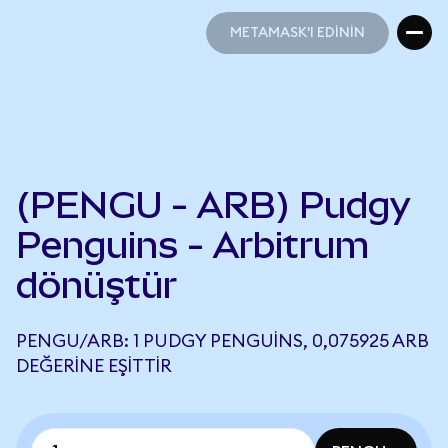
METAMASK'I EDİNİN
METAMASK'I EDİNİN
(PENGU - ARB) Pudgy
Penguins - Arbitrum
dönüştür
PENGU/ARB: 1 PUDGY PENGUINS, 0,075925 ARB
DEĞERINE EŞITTIR