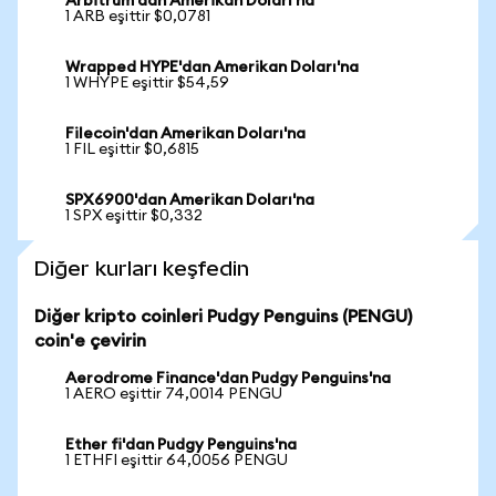
Arbitrum'dan Amerikan Doları'na
1 ARB eşittir $0,0781
Wrapped HYPE'dan Amerikan Doları'na
1 WHYPE eşittir $54,59
Filecoin'dan Amerikan Doları'na
1 FIL eşittir $0,6815
SPX6900'dan Amerikan Doları'na
1 SPX eşittir $0,332
Diğer kurları keşfedin
Diğer kripto coinleri Pudgy Penguins (PENGU)
coin'e çevirin
Aerodrome Finance'dan Pudgy Penguins'na
1 AERO eşittir 74,0014 PENGU
Ether fi'dan Pudgy Penguins'na
1 ETHFI eşittir 64,0056 PENGU