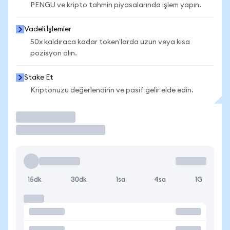
PENGU ve kripto tahmin piyasalarında işlem yapın.
Vadeli İşlemler
50x kaldıraca kadar token'larda uzun veya kısa
pozisyon alın.
Stake Et
Kriptonuzu değerlendirin ve pasif gelir elde edin.
İşlem Yap
15dk
30dk
1sa
4sa
1G