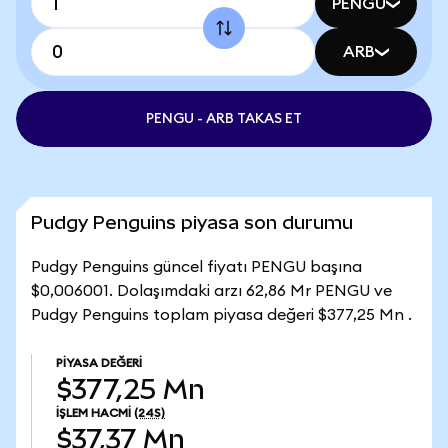
PENGU
ARB
PENGU - ARB TAKAS ET
Pudgy Penguins piyasa son durumu
Pudgy Penguins güncel fiyatı PENGU başına
$0,006001. Dolaşımdaki arzı 62,86 Mr PENGU ve
Pudgy Penguins toplam piyasa değeri $377,25 Mn .
PIYASA DEĞERI
$377,25 Mn
İŞLEM HACMI
(24S)
$37,37 Mn