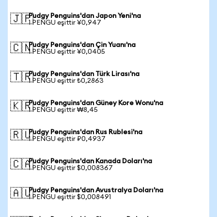
Pudgy Penguins'dan Japon Yeni'na
🇯🇵
1 PENGU eşittir ¥0,947
Pudgy Penguins'dan Çin Yuanı'na
🇨🇳
1 PENGU eşittir ¥0,0405
Pudgy Penguins'dan Türk Lirası'na
🇹🇷
1 PENGU eşittir ₺0,2863
Pudgy Penguins'dan Güney Kore Wonu'na
🇰🇷
1 PENGU eşittir ₩8,45
Pudgy Penguins'dan Rus Rublesi'na
🇷🇺
1 PENGU eşittir ₽0,4937
Pudgy Penguins'dan Kanada Doları'na
🇨🇦
1 PENGU eşittir $0,008367
Pudgy Penguins'dan Avustralya Doları'na
🇦🇺
1 PENGU eşittir $0,008491