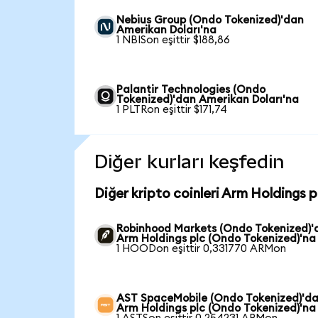
Nebius Group (Ondo Tokenized)'dan
Amerikan Doları'na
1 NBISon eşittir $188,86
Palantir Technologies (Ondo
Tokenized)'dan Amerikan Doları'na
1 PLTRon eşittir $171,74
Diğer kurları keşfedin
Diğer kripto coinleri Arm Holdings 
Robinhood Markets (Ondo Tokenized)'
Arm Holdings plc (Ondo Tokenized)'na
1 HOODon eşittir 0,331770 ARMon
AST SpaceMobile (Ondo Tokenized)'d
Arm Holdings plc (Ondo Tokenized)'na