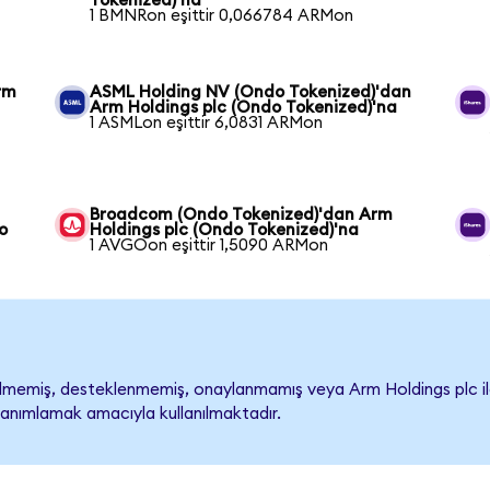
Tokenized)'na
1 BMNRon eşittir 0,066784 ARMon
rm
ASML Holding NV (Ondo Tokenized)'dan
Arm Holdings plc (Ondo Tokenized)'na
1 ASMLon eşittir 6,0831 ARMon
Broadcom (Ondo Tokenized)'dan Arm
o
Holdings plc (Ondo Tokenized)'na
1 AVGOon eşittir 1,5090 ARMon
memiş, desteklenmemiş, onaylanmamış veya Arm Holdings plc ile iliş
tanımlamak amacıyla kullanılmaktadır.