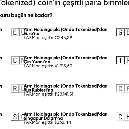
kenized) coin'in çeşitli para biriml
kuru bugün ne kadar?
n
Arm Holdings plc (Ondo Tokenized)'dan
🇪🇺
🇬
Euro'na
1 ARMon eşittir €245,39
n
Arm Holdings plc (Ondo Tokenized)'dan
🇨🇳
🇹
Çin Yuanı'na
1 ARMon eşittir ¥1.913,50
n
Arm Holdings plc (Ondo Tokenized)'dan
🇷🇺
🇨
Rus Rublesi'na
1 ARMon eşittir ₽23.141,51
n
Arm Holdings plc (Ondo Tokenized)'dan
🇸🇬
🇨
Singapur Doları'na
1 ARMon eşittir $362,44