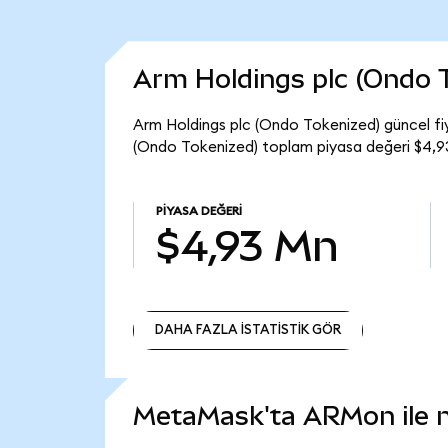
Arm Holdings plc (Ondo 
Arm Holdings plc (Ondo Tokenized) güncel fi
(Ondo Tokenized) toplam piyasa değeri $4,9
PIYASA DEĞERI
$4,93 Mn
DAHA FAZLA İSTATİSTİK GÖR
DAHA FAZLA İSTATİSTİK GÖR
MetaMask'ta ARMon ile ne