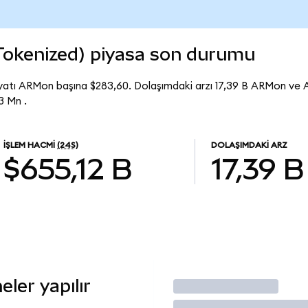
Tokenized) piyasa son durumu
yatı ARMon başına $283,60. Dolaşımdaki arzı 17,39 B ARMon ve 
3 Mn .
İŞLEM HACMI
(24S)
DOLAŞIMDAKI ARZ
$655,12 B
17,39 B
ler yapılır
İşlem Yap