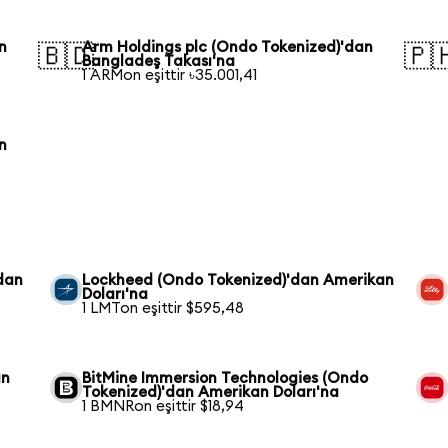
n
Arm Holdings plc (Ondo Tokenized)'dan
🇧🇩
🇵
Bangladeş Takası'na
1 ARMon eşittir ৳35.001,41
n
dan
Lockheed (Ondo Tokenized)'dan Amerikan
Doları'na
1 LMTon eşittir $595,48
an
BitMine Immersion Technologies (Ondo
Tokenized)'dan Amerikan Doları'na
1 BMNRon eşittir $18,94