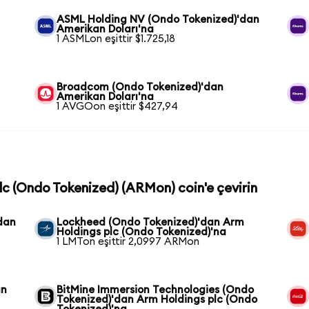
ASML Holding NV (Ondo Tokenized)'dan
Amerikan Doları'na
1 ASMLon eşittir $1.725,18
Broadcom (Ondo Tokenized)'dan
Amerikan Doları'na
1 AVGOon eşittir $427,94
plc (Ondo Tokenized) (ARMon) coin'e çevirin
dan
Lockheed (Ondo Tokenized)'dan Arm
Holdings plc (Ondo Tokenized)'na
1 LMTon eşittir 2,0997 ARMon
an
BitMine Immersion Technologies (Ondo
Tokenized)'dan Arm Holdings plc (Ondo