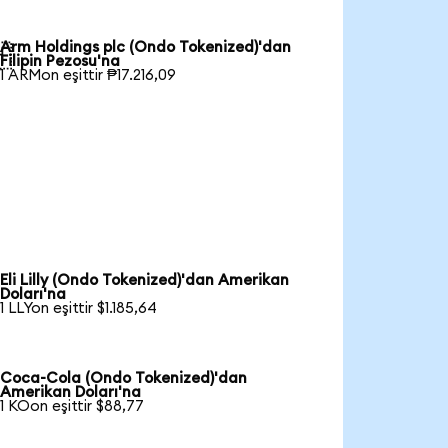
Arm Holdings plc (Ondo Tokenized)'dan

Filipin Pezosu'na
1 ARMon eşittir ₱17.216,09
Eli Lilly (Ondo Tokenized)'dan Amerikan
Doları'na
1 LLYon eşittir $1.185,64
Coca-Cola (Ondo Tokenized)'dan
Amerikan Doları'na
1 KOon eşittir $88,77