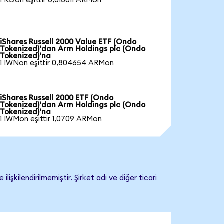
1 KOon eşittir 0,313011 ARMon
iShares Russell 2000 Value ETF (Ondo
Tokenized)'dan Arm Holdings plc (Ondo
Tokenized)'na
1 IWNon eşittir 0,804654 ARMon
iShares Russell 2000 ETF (Ondo
Tokenized)'dan Arm Holdings plc (Ondo
Tokenized)'na
1 IWMon eşittir 1,0709 ARMon
kilendirilmemiştir. Şirket adı ve diğer ticari