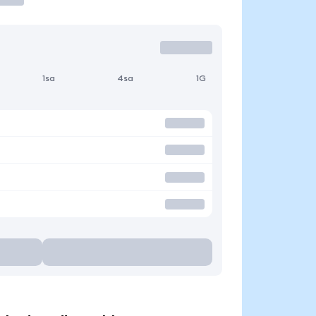
1sa
4sa
1G