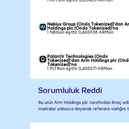
1 ASTSon eşittir 0,254231 ARMon
Nebius Group (Ondo Tokenized)'dan A
Holdings plc (Ondo Tokenized)'na
1 NBISon eşittir 0,665938 ARMon
Palantir Technologies (Ondo
Tokenized)'dan Arm Holdings plc (Ond
Tokenized)'na
1 PLTRon eşittir 0,605571 ARMon
Sorumluluk Reddi
Bu ürün Arm Holdings plc tarafından ihraç edil
markalar yalnızca dayanak referans varlığını 