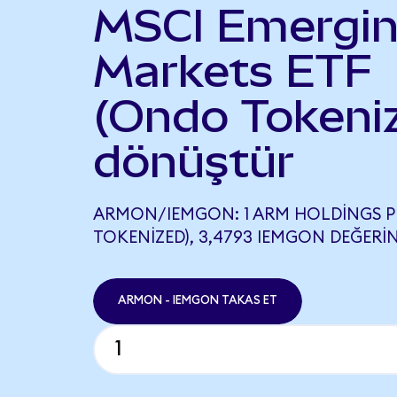
MSCI Emergi
Markets ETF
(Ondo Tokeni
dönüştür
ARMON/IEMGON: 1 ARM HOLDINGS P
TOKENIZED), 3,4793 IEMGON DEĞERIN
ARMON - IEMGON TAKAS ET