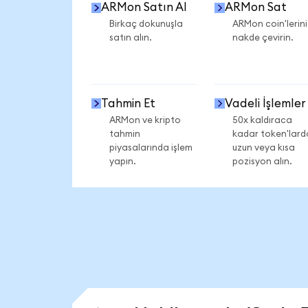
ARMon Satın Al
ARMon Sat
Birkaç dokunuşla
ARMon coin'lerini
satın alın.
nakde çevirin.
Tahmin Et
Vadeli İşlemler
ARMon ve kripto
50x kaldıraca
tahmin
kadar token'lard
piyasalarında işlem
uzun veya kısa
yapın.
pozisyon alın.