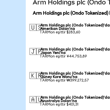
Arm Holdings plc (Ondo To
Arm Holdings plc (Ondo Tokenized) 
Arm Holdings plc (Ondo Tokenized)'da
🇺🇸
Amerikan Doları'na
1 ARMon eşittir $283,60
Arm Holdings plc (Ondo Tokenized)'da
🇯🇵
Japon Yeni'na
1 ARMon eşittir ¥44.753,89
Arm Holdings plc (Ondo Tokenized)'da
🇰🇷
Güney Kore Wonu'na
1 ARMon eşittir ₩399.272,57
Arm Holdings plc (Ondo Tokenized)'da
🇦🇺
Avustralya Doları'na
1 ARMon eşittir $401,31