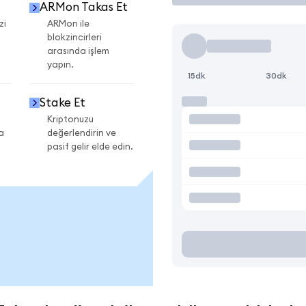
ARMon Takas Et
zi
ARMon ile
blokzincirleri
arasında işlem
yapın.
15dk
30dk
Stake Et
Kriptonuzu
a
değerlendirin ve
pasif gelir elde edin.