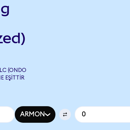
ng
zed)
LC (ONDO
E EŞITTIR
ARMON