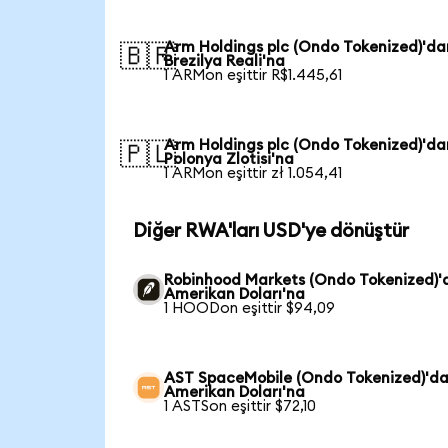
Arm Holdings plc (Ondo Tokenized)'da
🇧🇷
Brezilya Reali'na
1 ARMon eşittir R$1.445,61
Arm Holdings plc (Ondo Tokenized)'da
🇵🇱
Polonya Zlotisi'na
1 ARMon eşittir zł 1.054,41
Diğer RWA'ları USD'ye dönüştür
Robinhood Markets (Ondo Tokenized)'
Amerikan Doları'na
1 HOODon eşittir $94,09
AST SpaceMobile (Ondo Tokenized)'d
Amerikan Doları'na
1 ASTSon eşittir $72,10