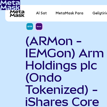
Al Sat
MetaMask Para
Geliştiri
(ARMon -
IEMGon) Arm
Holdings plc
(Ondo
Tokenized) -
iShares Core