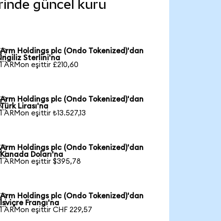
erinde güncel kuru
Arm Holdings plc (Ondo Tokenized)'dan

İngiliz Sterlini'na
1 ARMon eşittir £210,60
Arm Holdings plc (Ondo Tokenized)'dan

Türk Lirası'na
1 ARMon eşittir ₺13.527,13
Arm Holdings plc (Ondo Tokenized)'dan

Kanada Doları'na
1 ARMon eşittir $395,78
Arm Holdings plc (Ondo Tokenized)'dan

İsviçre Frangı'na
1 ARMon eşittir CHF 229,57